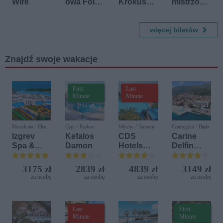
Wire
owa Folk
Krokus
mistrzów
Festival -
Jazz
przy
Górale na
Festiwal
świecach
Śląsku
więcej biletów
Znajdź swoje wakacje
First
Last
Minute
Minute
Macedonia / Elen
Cypr / Paphos
Włochy / Terrasini
Czarnogóra / Bijela
Kamen
Izgrev
Kefalos
CDS
Carine
Spa &
Damon
Hotels
Delfin
Aquapark
Terrasini
Bijela (ex.
(ex. Citta
Iberostar
3175 zł
2839 zł
4839 zł
3149 zł
del Mare)
Bijela
za osobę
za osobę
za osobę
za osobę
Delfin)
Last
First
Minute
Minute