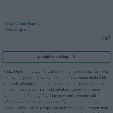
sklep:
Vision Express
marka:
d-by-d
40
179
,
przejdź do sklepu
Marka DbyD łączy wysoką jakość z przystępną ceną. Jej oferta
skierowana jest przede wszystkim do osób w wieku około 3-55
lat, takich, dla których podążanie za modą nie jest priorytetem,
natomiast poszukiwanie rozwiązań ułatwiających codzienne
życie - już tak. Okulary DbyD łączą w sobie prostotę, tak
pożądaną w codziennym, zwykłym życiu, z ponadczasową
klasyką i dobrą jakością. Oprawki są lekkie, w dyskretnym stylu,