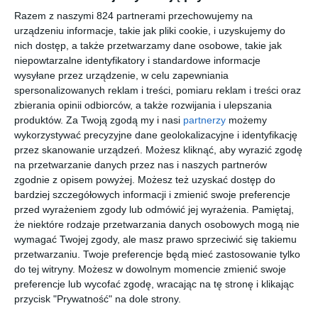
szukają funkcjonalności, codziennego komfortu i jakości w
Razem z naszymi 824 partnerami przechowujemy na
przystępnej cenie. Informacja dla klientów, kliknij tutaj.
urządzeniu informacje, takie jak pliki cookie, i uzyskujemy do
nich dostęp, a także przetwarzamy dane osobowe, takie jak
niepowtarzalne identyfikatory i standardowe informacje
Podobne w tej kategorii
wysyłane przez urządzenie, w celu zapewniania
spersonalizowanych reklam i treści, pomiaru reklam i treści oraz
zbierania opinii odbiorców, a także rozwijania i ulepszania
produktów.
Za Twoją zgodą my i nasi
partnerzy
możemy
wykorzystywać precyzyjne dane geolokalizacyjne i identyfikację
przez skanowanie urządzeń. Możesz kliknąć, aby wyrazić zgodę
na przetwarzanie danych przez nas i naszych partnerów
RAY-BAN
VERSACE
FERRARI
SFEROFLE
zgodnie z opisem powyżej. Możesz też uzyskać dostęp do
0RX6513
VE1287
SCUDERIA
X
3163 PERF
1443
0FZ8012U
0SF2585B
bardziej szczegółowych informacji i zmienić swoje preferencje
00
20
30
20
660
959
510
303
518
511
,
,
,
,
przed wyrażeniem zgody lub odmówić jej wyrażenia.
Pamiętaj,
że niektóre rodzaje przetwarzania danych osobowych mogą nie
przejdź do
przejdź do
przejdź do
przejdź do
sklepu
sklepu
sklepu
sklepu
wymagać Twojej zgody, ale masz prawo sprzeciwić się takiemu
przetwarzaniu. Twoje preferencje będą mieć zastosowanie tylko
do tej witryny. Możesz w dowolnym momencie zmienić swoje
preferencje lub wycofać zgodę, wracając na tę stronę i klikając
przycisk "Prywatność" na dole strony.