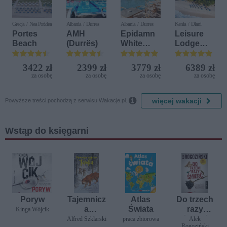
Grecja / Nea Potidea
Albania / Durres
Albania / Durres
Kenia / Diani
Portes
AMH
Epidamn
Leisure
Beach
(Durrës)
White
Lodge
Sensation
Beach &
Golf
3422 zł
2399 zł
3779 zł
6389 zł
Resort by
za osobę
za osobę
za osobę
za osobę
Diamonds

więcej wakacji
Powyższe treści pochodzą z serwisu Wakacje.pl.
Wstąp do księgarni
Poryw
Tajemnicz
Atlas
Do trzech
a
Świata
razy
Kinga Wójcik
wyprawa
śmierć
Alfred Szklarski
praca zbiorowa
Alek
Rogoziński