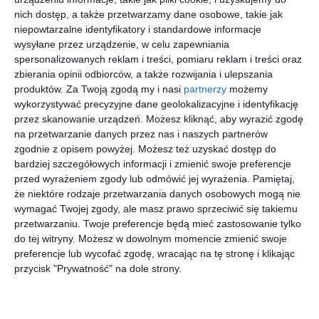
przejdź do
przejdź do
przejdź do
przejdź do
nich dostęp, a także przetwarzamy dane osobowe, takie jak
sklepu
sklepu
sklepu
sklepu
niepowtarzalne identyfikatory i standardowe informacje
wysyłane przez urządzenie, w celu zapewniania
spersonalizowanych reklam i treści, pomiaru reklam i treści oraz
zbierania opinii odbiorców, a także rozwijania i ulepszania
produktów.
Za Twoją zgodą my i nasi
partnerzy
możemy
wykorzystywać precyzyjne dane geolokalizacyjne i identyfikację
OAKLEY
D BY D
DOLCE
VOGUE
przez skanowanie urządzeń. Możesz kliknąć, aby wyrazić zgodę
0OX8156
DBOF0039
AND
0VO4304
na przetwarzanie danych przez nas i naszych partnerów
815601
NN00
GABBANA
352
20
00
00
00
487
299
999
505
zgodnie z opisem powyżej. Możesz też uzyskać dostęp do
ICON
0DG5026
,
,
,
,
3094
bardziej szczegółowych informacji i zmienić swoje preferencje
przejdź do
przejdź do
przejdź do
przejdź do
przed wyrażeniem zgody lub odmówić jej wyrażenia.
Pamiętaj,
sklepu
sklepu
sklepu
sklepu
że niektóre rodzaje przetwarzania danych osobowych mogą nie
wymagać Twojej zgody, ale masz prawo sprzeciwić się takiemu
przetwarzaniu. Twoje preferencje będą mieć zastosowanie tylko
do tej witryny. Możesz w dowolnym momencie zmienić swoje
preferencje lub wycofać zgodę, wracając na tę stronę i klikając
przycisk "Prywatność" na dole strony.
D BY D
RAY BAN
MAX MARA
VERSACE
0DB2140
0RX5446
MM5185
0VE1279
001
2000
001
1002
00
00
30
20
299
589
790
799