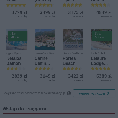
Sensation
Aquapark
Terrasini
(ex. Citta
3779 zł
2399 zł
3175 zł
4839 zł
del Mare)
za osobę
za osobę
za osobę
za osobę
First
First
Minute
Minute
Cypr / Paphos
Czarnogóra / Bijela
Grecja / Nea Potidea
Kenia / Diani
Kefalos
Carine
Portes
Leisure
Damon
Delfin
Beach
Lodge
Bijela (ex.
Beach &
Iberostar
Golf
2839 zł
3149 zł
3422 zł
6389 zł
Bijela
Resort by
za osobę
za osobę
za osobę
za osobę
Delfin)
Diamonds

więcej wakacji
Powyższe treści pochodzą z serwisu Wakacje.pl.
Wstąp do księgarni