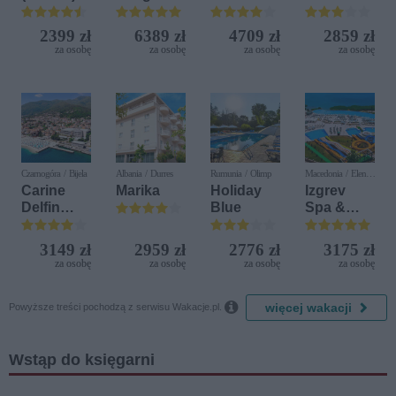
Beach &
Terrasini
Golf
(ex. Citta
2399 zł
6389 zł
4709 zł
2859 zł
Resort by
del Mare)
za osobę
za osobę
za osobę
za osobę
Diamonds
Czarnogóra / Bijela
Albania / Durres
Rumunia / Olimp
Macedonia / Elen
Kamen
Carine
Marika
Holiday
Izgrev
Delfin
Blue
Spa &
Bijela (ex.
Aquapark
Iberostar
3149 zł
2959 zł
2776 zł
3175 zł
Bijela
za osobę
za osobę
za osobę
za osobę
Delfin)

więcej wakacji
Powyższe treści pochodzą z serwisu Wakacje.pl.
Wstąp do księgarni