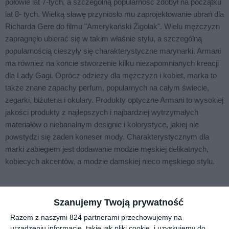
połowie lat 7-tych, a szczególną popularność zdobył na początku
lat 8- tych. Wielką sławę przyniosło mu zaprojektowanie ubrań dla
Richarda Gere do filmu "Amerykański Żigolak". Wielu mężczyzn
zapragnęło ubierać się w takim właśnie stylu, a szczególną
popularnością cieszyły się charakterystyczne marynarki. Armani
ma również na koncie stworzenie kilku niezapomnianych kreacji
dla Lady Gagi. Oprócz odzieży dla mężczyzn i kobiet, marka to
także znane zapachy perfum, popularnych na całym świecie,
zegarki, biżuteria i okulary. Produkty optyczne Armani to wysokiej
jakości produkty z najlepszych i najbardziej wytrzymałych
materiałów o niebanalnym designie i kolorystyce, jakiej nie
powstydzi się żaden koneser mody. Charakterystycznym dla
marki zabiegiem jest dodawanie modzie męskiej delikatnych,
kobiecych akcentów, a modzie damskiej nieco męskiego stylu.
Podobne w tej kategorii
Szanujemy Twoją prywatność
Razem z naszymi 824 partnerami przechowujemy na
urządzeniu informacje, takie jak pliki cookie, i uzyskujemy do