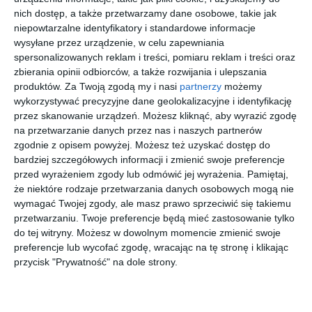
nich dostęp, a także przetwarzamy dane osobowe, takie jak
niepowtarzalne identyfikatory i standardowe informacje
wysyłane przez urządzenie, w celu zapewniania
ARNETTE
RALPH
PERSOL
SEEN
spersonalizowanych reklam i treści, pomiaru reklam i treści oraz
0AN7241U
LAUREN
0PO3160V
SNOM0008
2900
0RL6230U
1201
GG00
zbierania opinii odbiorców, a także rozwijania i ulepszania
00
30
30
20
359
489
818
79
6031
,
,
,
,
produktów.
Za Twoją zgodą my i nasi
partnerzy
możemy
wykorzystywać precyzyjne dane geolokalizacyjne i identyfikację
przejdź do
przejdź do
przejdź do
przejdź do
sklepu
sklepu
sklepu
sklepu
przez skanowanie urządzeń. Możesz kliknąć, aby wyrazić zgodę
na przetwarzanie danych przez nas i naszych partnerów
zgodnie z opisem powyżej. Możesz też uzyskać dostęp do
bardziej szczegółowych informacji i zmienić swoje preferencje
przed wyrażeniem zgody lub odmówić jej wyrażenia.
Pamiętaj,
że niektóre rodzaje przetwarzania danych osobowych mogą nie
wymagać Twojej zgody, ale masz prawo sprzeciwić się takiemu
SEEN
GIORGIO
SEEN
SEEN
przetwarzaniu. Twoje preferencje będą mieć zastosowanie tylko
SNOF0008
ARMANI
0NE3082
0NE3054
do tej witryny. Możesz w dowolnym momencie zmienić swoje
NN00
0AR5124
002
001
20
30
20
20
79
748
79
79
preferencje lub wycofać zgodę, wracając na tę stronę i klikając
3003
,
,
,
,
przycisk "Prywatność" na dole strony.
przejdź do
przejdź do
przejdź do
przejdź do
sklepu
sklepu
sklepu
sklepu