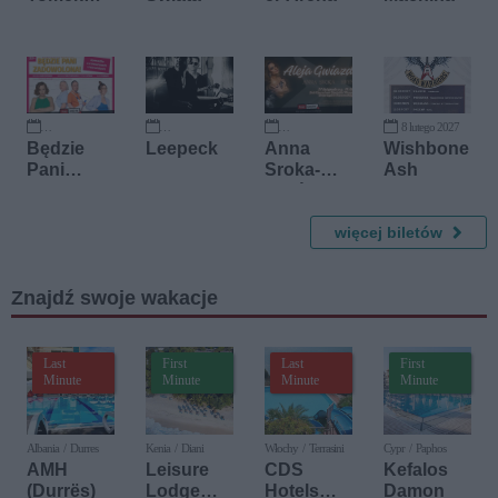
Machnicki
, Łukasz
Wolski,
Krzysztof
Kasparek
8 lutego 2027
2 października 2026
7 października 2026
21 listopada 2026
Będzie
Leepeck
Anna
Wishbone
Pani
Sroka-
Ash
zadowolo
Hryń
na!
więcej biletów
Znajdź swoje wakacje
Last
First
Last
First
Minute
Minute
Minute
Minute
Albania / Durres
Kenia / Diani
Włochy / Terrasini
Cypr / Paphos
AMH
Leisure
CDS
Kefalos
(Durrës)
Lodge
Hotels
Damon