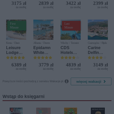
3175 zł
2839 zł
3422 zł
2399 zł
za osobę
za osobę
za osobę
za osobę
First
Last
Minute
Minute
Kenia / Diani
Albania / Durres
Włochy / Terrasini
Czarnogóra / Bijela
Leisure
Epidamn
CDS
Carine
Lodge
White
Hotels
Delfin
Beach &
Sensation
Terrasini
Bijela (ex.
Golf
(ex. Citta
Iberostar
6389 zł
3779 zł
4839 zł
3149 zł
Resort by
del Mare)
Bijela
za osobę
za osobę
za osobę
za osobę
Diamonds
Delfin)

więcej wakacji
Powyższe treści pochodzą z serwisu Wakacje.pl.
Wstąp do księgarni