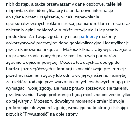
przejdź do
przejdź do
przejdź do
przejdź do
nich dostęp, a także przetwarzamy dane osobowe, takie jak
sklepu
sklepu
sklepu
sklepu
niepowtarzalne identyfikatory i standardowe informacje
wysyłane przez urządzenie, w celu zapewniania
spersonalizowanych reklam i treści, pomiaru reklam i treści oraz
zbierania opinii odbiorców, a także rozwijania i ulepszania
produktów.
Za Twoją zgodą my i nasi
partnerzy
możemy
wykorzystywać precyzyjne dane geolokalizacyjne i identyfikację
przez skanowanie urządzeń. Możesz kliknąć, aby wyrazić zgodę
PRADA
COACH
SFEROFLE
FENDI
LINEA
0HC5176
X 0SF1154
FE50001I
na przetwarzanie danych przez nas i naszych partnerów
ROSSA 0PS
9447
C649
52052
zgodnie z opisem powyżej. Możesz też uzyskać dostęp do
00
20
00
00
1.015
599
420
1.115
08RV
,
,
,
,
bardziej szczegółowych informacji i zmienić swoje preferencje
1BO1O1
przed wyrażeniem zgody lub odmówić jej wyrażenia.
Pamiętaj,
przejdź do
przejdź do
przejdź do
przejdź do
sklepu
sklepu
sklepu
sklepu
że niektóre rodzaje przetwarzania danych osobowych mogą nie
wymagać Twojej zgody, ale masz prawo sprzeciwić się takiemu
przetwarzaniu. Twoje preferencje będą mieć zastosowanie tylko
do tej witryny. Możesz w dowolnym momencie zmienić swoje
preferencje lub wycofać zgodę, wracając na tę stronę i klikając
przycisk "Prywatność" na dole strony.
RAY BAN
SEEN
RALPH
OAKLEY
0RX5445
SNOU5002
0RA6063
0OX8178
8453
NN00
9427
817803
20
20
20
20
527
79
423
447