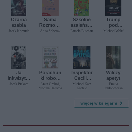
Czarna
Sama
Szkolne
Trump
szabla
Rozmowy
szaleństw
pod
o
a. Potwór,
ostrzałem
Jacek Komuda
Anita Sobczak
Pamela Butchart
Michael Wolff
samotny
który zjadł
m
mój
macierzyń
prowiant
stwie
Ja
Porachun
Inspektor
Wilczy
inkwizytor
ki robota
Cecilie
apetyt
. Dziennik
Mata, czyli
Mars 3:
Jacek Piekara
Anita Graboś,
Michael Katz
Emilia
Monika Hałucha
Krefeld
Jabłonowska
czasu
łamigłówk
Śmierć
zarazy
i, labirynty
przed
i inne
świtem
więcej w księgarni
zadania
matematy
czne