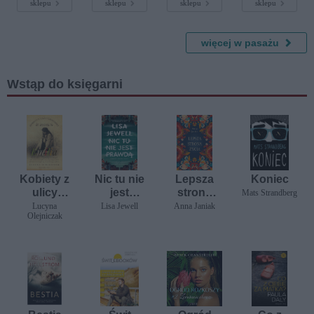
sklepu
sklepu
sklepu
sklepu
serce
więcej w pasażu
Wstąp do księgarni
Kobiety z
Nic tu nie
Lepsza
Koniec
ulicy
jest
strona
Mats Strandberg
Grodzkiej.
prawdą
życia
Lucyna
Lisa Jewell
Anna Janiak
Olejniczak
Emilia