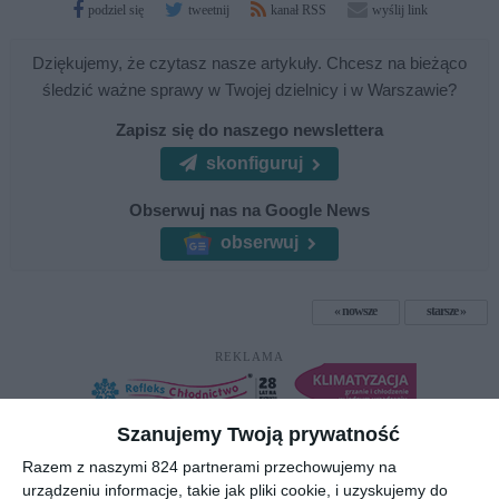
podziel się
tweetnij
kanał RSS
wyślij link
Dziękujemy, że czytasz nasze artykuły. Chcesz na bieżąco
śledzić ważne sprawy w Twojej dzielnicy i w Warszawie?
Zapisz się do naszego newslettera
skonfiguruj
Obserwuj nas na Google News
obserwuj
nowsze
starsze
REKLAMA
Szanujemy Twoją prywatność
Razem z naszymi 824 partnerami przechowujemy na
urządzeniu informacje, takie jak pliki cookie, i uzyskujemy do