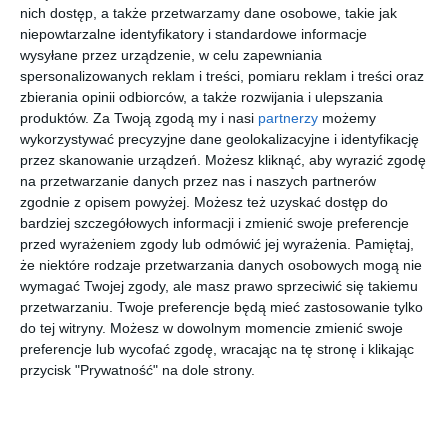
nich dostęp, a także przetwarzamy dane osobowe, takie jak
niepowtarzalne identyfikatory i standardowe informacje
wysyłane przez urządzenie, w celu zapewniania
spersonalizowanych reklam i treści, pomiaru reklam i treści oraz
zbierania opinii odbiorców, a także rozwijania i ulepszania
produktów.
Za Twoją zgodą my i nasi
partnerzy
możemy
wykorzystywać precyzyjne dane geolokalizacyjne i identyfikację
przez skanowanie urządzeń. Możesz kliknąć, aby wyrazić zgodę
na przetwarzanie danych przez nas i naszych partnerów
Czytaj na ten temat
zgodnie z opisem powyżej. Możesz też uzyskać dostęp do
bardziej szczegółowych informacji i zmienić swoje preferencje
Najpierw gimnazjum
przed wyrażeniem zgody lub odmówić jej wyrażenia.
Pamiętaj,
9 listopada 2002 › kultura
że niektóre rodzaje przetwarzania danych osobowych mogą nie
Niedawno pisaliśmy o rozpoczęciu budowy
wymagać Twojej zgody, ale masz prawo sprzeciwić się takiemu
Integracyjnego Centrum Dydaktyczno-Sportowego u
przetwarzaniu. Twoje preferencje będą mieć zastosowanie tylko
zbiegu ul. Staszica i Warszawskiej. Zmiany na placu
do tej witryny. Możesz w dowolnym momencie zmienić swoje
budowy widać niemal z dnia na dzień.
preferencje lub wycofać zgodę, wracając na tę stronę i klikając
przycisk "Prywatność" na dole strony.
Polemika
2 października 2002 › różne
Artykuł w pierwszym numerze "Echa Łomianek i