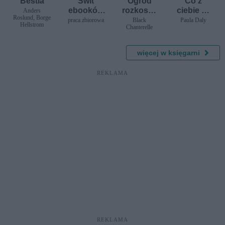
Bestia
Świt
Ogród
Co z
ebooków
rozkoszy
ciebie za
Anders
Roslund, Borge
nr 3
2:
matka?
praca zbiorowa
Black
Paula Daly
Hellstrom
Chanterelle
Zerwana
obroża -
opowiada
więcej w księgarni
nie
erotyczne
REKLAMA
REKLAMA