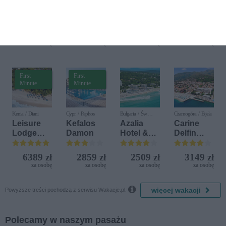
Pelagia
Marika
CDS
LABRAN
Bay
Hotels
DA Blue
Terrasini
Bay
(ex. Citta
Resort
2350 zł
2959 zł
4709 zł
4098 zł
del Mare)
za osobę
za osobę
za osobę
za osobę
First
First
Minute
Minute
Kenia / Diani
Cypr / Paphos
Bułgaria / Św.
Czarnogóra / Bijela
Konstantyn i Elena
Leisure
Kefalos
Azalia
Carine
Lodge
Damon
Hotel &
Delfin
Beach &
Spa
Bijela (ex.
Golf
Iberostar
6389 zł
2859 zł
2509 zł
3149 zł
Resort by
Bijela
za osobę
za osobę
za osobę
za osobę
Diamonds
Delfin)

więcej wakacji
Powyższe treści pochodzą z serwisu Wakacje.pl.
Polecamy w naszym pasażu