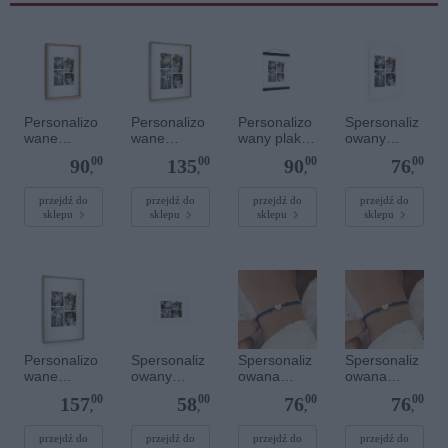
Personalizo
Personalizo
Personalizo
Spersonaliz
wane
wane
wany plakat
owany
zdjęcie w
zdjęcie w
z
plakat - 40 x
00
00
00
00
90
135
90
76
drewnianej
drewnianej
lakierowany
60 cm
,
,
,
,
ramce 20 x
ramce 40 x
m
30 cm
50 cm
magnetyczn
przejdź do
przejdź do
przejdź do
przejdź do
sklepu
sklepu
sklepu
sklepu
ym
wieszaczkie
m 20 x 30
cm
Personalizo
Spersonaliz
Spersonaliz
Spersonaliz
wane
owany
owana
owana
zdjęcie w
plakat - 30 x
bransoletka
bransoletka
00
00
00
00
157
58
76
76
drewnianej
20 cm
sznurkowa -
sznurkowa -
,
,
,
,
ramce 40 x
Niebieska -
Niebieska -
60 cm
Srebrne
Złote serce
przejdź do
przejdź do
przejdź do
przejdź do