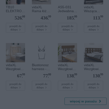
TB10
vidaXL
AS5-031
vidaXL
ELEKTRONI
Rama łóżka
Jedwabna
Wisząca
CZNA
bez
Apaszka
szafka
00
99
00
99
526
436
185
113
TARCZA
materaca,
Satyna,
nocna,
,
,
,
,
BOKSERSK
kremowe,
55x55cm
opalany dąb
A
100x200
przejdź do
przejdź do
przejdź do
przejdź do
sklepu
sklepu
sklepu
sklepu
BLUETOOT
cm, obita
H Z
tkaniną
MUZYKĄ I
RĘKAWICA
MI BATERIA
4000MAH
HMS
vidaXL
Biustonosz
vidaXL
vidaXL
Wezgłowie
harness -
Wezgłowie
Wezgłowie
łóżka,
NICKY BRA
łóżka,
łóżka,
99
00
99
99
67
77
138
130
96x4x100
black
miodowy
miodowy
,
,
,
,
cm, lite
brąz,
brąz,
drewno
143,5x3x81
205,5x4x10
przejdź do
przejdź do
przejdź do
przejdź do
sklepu
sklepu
sklepu
sklepu
sosnowe
cm, drewno
0 cm,
sosnowe
drewno
sosnowe
więcej w pasażu