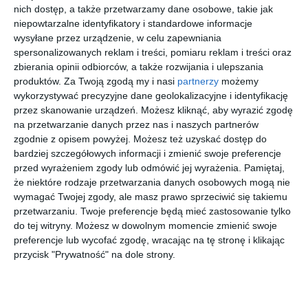
nich dostęp, a także przetwarzamy dane osobowe, takie jak
Wstąp do księgarni
niepowtarzalne identyfikatory i standardowe informacje
wysyłane przez urządzenie, w celu zapewniania
spersonalizowanych reklam i treści, pomiaru reklam i treści oraz
zbierania opinii odbiorców, a także rozwijania i ulepszania
produktów.
Za Twoją zgodą my i nasi
partnerzy
możemy
wykorzystywać precyzyjne dane geolokalizacyjne i identyfikację
[ audiobook ]
[ książka ]
[ e-book ]
[ komiks ]
przez skanowanie urządzeń. Możesz kliknąć, aby wyrazić zgodę
American
The
Przeznacz
Gigant
na przetwarzanie danych przez nas i naszych partnerów
a. To, co
Spanish
ona, by
Poleca.
zgodnie z opisem powyżej. Możesz też uzyskać dostęp do
najlepsze
Love
czuć
Tom
Magdalena
Elena Armas
Indigo Bloome
praca zbiorowa
bardziej szczegółowych informacji i zmienić swoje preferencje
Żelazowska
w USA
Deception
2/2020.
przed wyrażeniem zgody lub odmówić jej wyrażenia.
Pamiętaj,
Niebezpie
że niektóre rodzaje przetwarzania danych osobowych mogą nie
czna
więcej w księgarni
wymagać Twojej zgody, ale masz prawo sprzeciwić się takiemu
piątka
przetwarzaniu. Twoje preferencje będą mieć zastosowanie tylko
do tej witryny. Możesz w dowolnym momencie zmienić swoje
Legionowo inwestuje w mieszkania i
preferencje lub wycofać zgodę, wracając na tę stronę i klikając
przycisk "Prywatność" na dole strony.
infrastrukturę
Władze Legionowa podkreślają, że wspieranie rodzin to
także planowanie przyszłości miasta. Samorząd inwestuje w