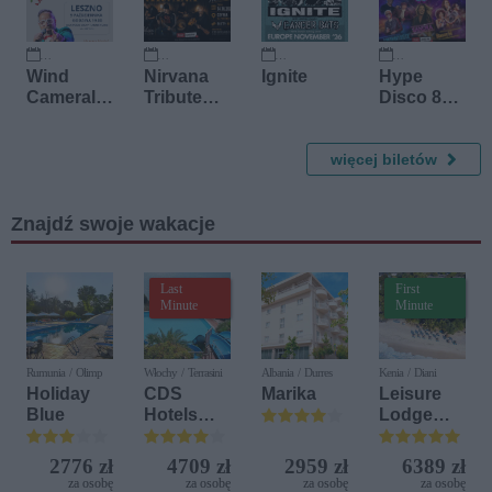
9 października 2026
14 października 2026
19 listopada 2026
27 listopada 2026
Wind
Nirvana
Ignite
Hype
Cameral
Tribute
Disco 80
Orchestra
Show
Festiwal
więcej biletów
Znajdź swoje wakacje
Last
First
Minute
Minute
Rumunia / Olimp
Włochy / Terrasini
Albania / Durres
Kenia / Diani
Holiday
CDS
Marika
Leisure
Blue
Hotels
Lodge
Terrasini
Beach &
(ex. Citta
Golf
2776 zł
4709 zł
2959 zł
6389 zł
del Mare)
Resort by
za osobę
za osobę
za osobę
za osobę