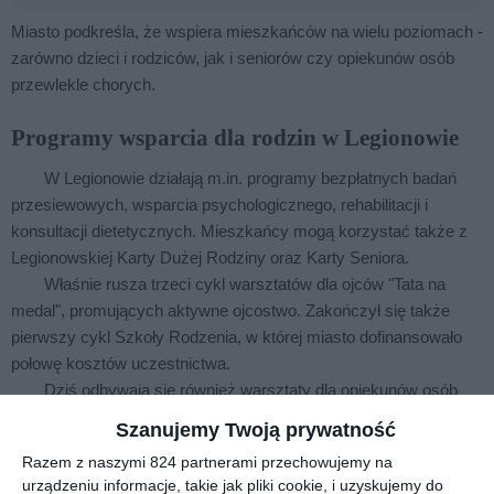
Miasto podkreśla, że wspiera mieszkańców na wielu poziomach -
zarówno dzieci i rodziców, jak i seniorów czy opiekunów osób
przewlekle chorych.
Programy wsparcia dla rodzin w Legionowie
W Legionowie działają m.in. programy bezpłatnych badań
przesiewowych, wsparcia psychologicznego, rehabilitacji i
konsultacji dietetycznych. Mieszkańcy mogą korzystać także z
Legionowskiej Karty Dużej Rodziny oraz Karty Seniora.
Właśnie rusza trzeci cykl warsztatów dla ojców "Tata na
medal", promujących aktywne ojcostwo. Zakończył się także
pierwszy cykl Szkoły Rodzenia, w której miasto dofinansowało
połowę kosztów uczestnictwa.
Dziś odbywają się również warsztaty dla opiekunów osób
przewlekle chorych w ramach projektu "Misja Opiekun". Miasto
Szanujemy Twoją prywatność
organizuje także pikniki, festyny i warsztaty rodzinne.
Razem z naszymi 824 partnerami przechowujemy na
urządzeniu informacje, takie jak pliki cookie, i uzyskujemy do