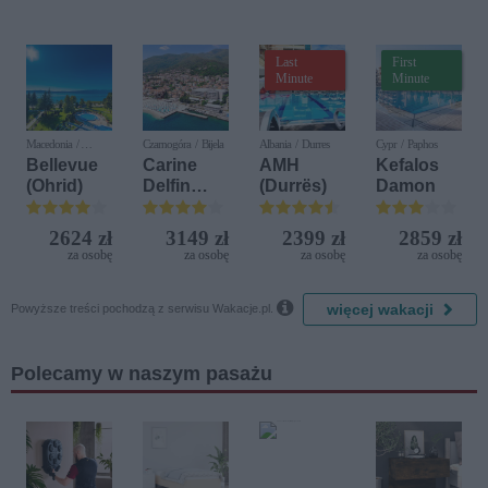
Diamonds
Last
First
Minute
Minute
Macedonia /
Czarnogóra / Bijela
Albania / Durres
Cypr / Paphos
Ochryda
Bellevue
Carine
AMH
Kefalos
(Ohrid)
Delfin
(Durrës)
Damon
Bijela (ex.
Iberostar
2624 zł
3149 zł
2399 zł
2859 zł
Bijela
za osobę
za osobę
za osobę
za osobę
Delfin)

więcej wakacji
Powyższe treści pochodzą z serwisu Wakacje.pl.
Polecamy w naszym pasażu