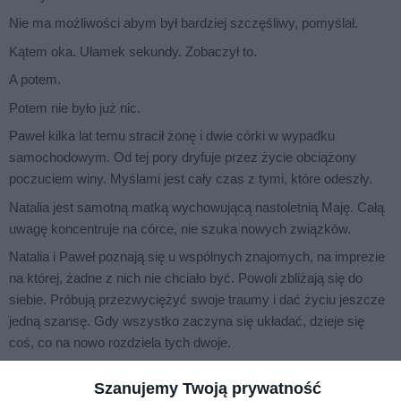
Nie ma możliwości abym był bardziej szczęśliwy, pomyślał.
Kątem oka. Ułamek sekundy. Zobaczył to.
A potem.
Potem nie było już nic.
Paweł kilka lat temu stracił żonę i dwie córki w wypadku
samochodowym. Od tej pory dryfuje przez życie obciążony
poczuciem winy. Myślami jest cały czas z tymi, które odeszły.
Natalia jest samotną matką wychowującą nastoletnią Maję. Całą
uwagę koncentruje na córce, nie szuka nowych związków.
Natalia i Paweł poznają się u wspólnych znajomych, na imprezie
na której, żadne z nich nie chciało być. Powoli zbliżają się do
siebie. Próbują przezwyciężyć swoje traumy i dać życiu jeszcze
jedną szansę. Gdy wszystko zaczyna się układać, dzieje się
coś, co na nowo rozdziela tych dwoje.
Czy mężczyzna, którego duszę opanował obezwładniający
Szanujemy Twoją prywatność
smutek i kobieta, która jest pewna, że nikt poza nią nie ochroni jej