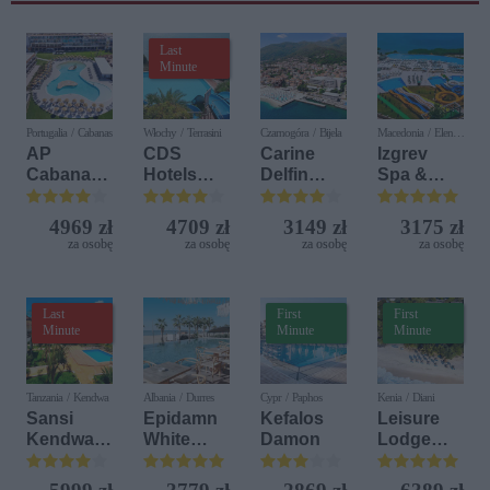
Last
Minute
Portugalia / Cabanas
Włochy / Terrasini
Czarnogóra / Bijela
Macedonia / Elen
Kamen
AP
CDS
Carine
Izgrev
Cabanas
Hotels
Delfin
Spa &
Beach &
Terrasini
Bijela (ex.
Aquapark
Nature
(ex. Citta
Iberostar
4969 zł
4709 zł
3149 zł
3175 zł
del Mare)
Bijela
za osobę
za osobę
za osobę
za osobę
Delfin)
Last
First
First
Minute
Minute
Minute
Tanzania / Kendwa
Albania / Durres
Cypr / Paphos
Kenia / Diani
Sansi
Epidamn
Kefalos
Leisure
Kendwa
White
Damon
Lodge
Beach
Sensation
Beach &
Resort
Golf