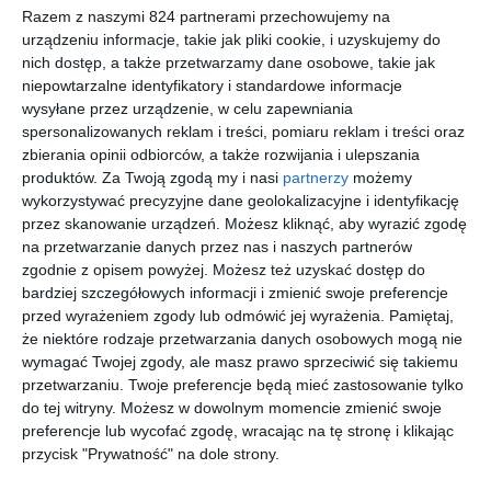
dorastającej córki, mają szansę znaleźć do siebie drogę? Czy
Razem z naszymi 824 partnerami przechowujemy na
urządzeniu informacje, takie jak pliki cookie, i uzyskujemy do
głębokie blizny, które powstały na sercu, kiedyś się zagoją? Być
nich dostęp, a także przetwarzamy dane osobowe, takie jak
może pewnego dnia przyjdzie moment pożegnania przeszłości i
niepowtarzalne identyfikatory i standardowe informacje
wyruszenia w nową podróż. Być może...
wysyłane przez urządzenie, w celu zapewniania
spersonalizowanych reklam i treści, pomiaru reklam i treści oraz
zbierania opinii odbiorców, a także rozwijania i ulepszania
Na sąsiedniej półce
produktów.
Za Twoją zgodą my i nasi
partnerzy
możemy
wykorzystywać precyzyjne dane geolokalizacyjne i identyfikację
przez skanowanie urządzeń. Możesz kliknąć, aby wyrazić zgodę
na przetwarzanie danych przez nas i naszych partnerów
zgodnie z opisem powyżej. Możesz też uzyskać dostęp do
bardziej szczegółowych informacji i zmienić swoje preferencje
przed wyrażeniem zgody lub odmówić jej wyrażenia.
Pamiętaj,
[ książka ]
[ książka ]
[ książka, audiobook,
[ książka ]
e-book ]
Przerwan
Nic nie
Tu i teraz
Jakby
że niektóre rodzaje przetwarzania danych osobowych mogą nie
a lekcja
mów
jutra nie
Tomasz Kieres
wymagać Twojej zgody, ale masz prawo sprzeciwić się takiemu
angielskie
było
Tomasz Kieres
Tomasz Kieres
Tomasz Kieres
przetwarzaniu. Twoje preferencje będą mieć zastosowanie tylko
go
do tej witryny. Możesz w dowolnym momencie zmienić swoje
preferencje lub wycofać zgodę, wracając na tę stronę i klikając
przycisk "Prywatność" na dole strony.