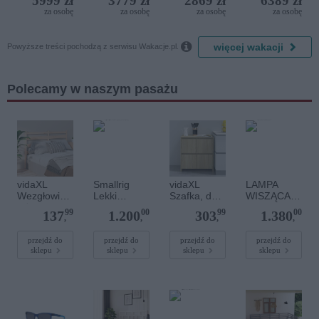
5999 zł
3779 zł
2869 zł
6389 zł
Resort by
za osobę
za osobę
za osobę
za osobę
Diamonds

więcej wakacji
Powyższe treści pochodzą z serwisu Wakacje.pl.
Polecamy w naszym pasażu
vidaXL
Smallrig
vidaXL
LAMPA
Wezgłowie
Lekki
Szafka, dąb
WISZĄCA
łóżka,
zestaw
sonoma,
DIONE 6
99
00
99
00
137
1.200
303
1.380
166x4x100
statywu
70x41x75
GOLD
,
,
,
,
cm, lite
wideo z
cm, materiał
drewno
włókna
drewnopoch
przejdź do
przejdź do
przejdź do
przejdź do
sklepu
sklepu
sklepu
sklepu
sosnowe
węglowego
odny
AD-50 Pro
[4420]