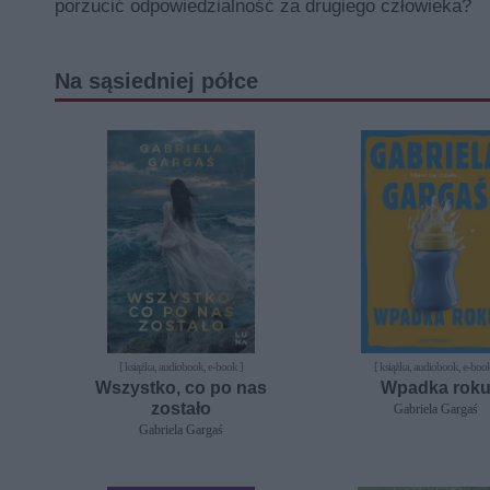
porzucić odpowiedzialność za drugiego człowieka?
Na sąsiedniej półce
[ książka, audiobook, e-book ]
[ książka, audiobook, e-book
Wszystko, co po nas
Wpadka rok
zostało
Gabriela Gargaś
Gabriela Gargaś