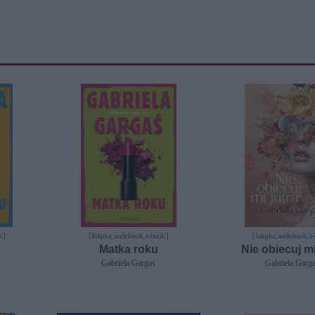
 ]
[ książka, audiobook, e-book ]
[ książka, audiobook, e
u
Matka roku
Nie obiecuj mi
Gabriela Gargaś
Gabriela Garg