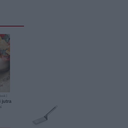
-book ]
 jutra
aś