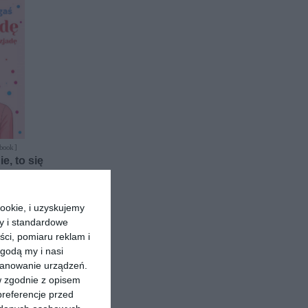
-book ]
e, to się
aś
ookie, i uzyskujemy
ry i standardowe
ści, pomiaru reklam i
godą my i nasi
kanowanie urządzeń.
w zgodnie z opisem
preferencje przed