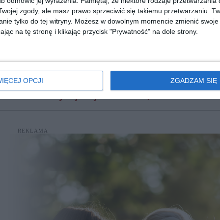
b odmówić jej wyrażenia.
Pamiętaj, że niektóre rodzaje przetwarzani
ojej zgody, ale masz prawo sprzeciwić się takiemu przetwarzaniu. Tw
nie tylko do tej witryny. Możesz w dowolnym momencie zmienić swoje 
jąc na tę stronę i klikając przycisk "Prywatność" na dole strony.
 ]
[ książka, audiobook, e-book ]
[ książka, audiobook, e
Jeden rok na skok w bok
Jeden miesiąc n
Gabriela Gargaś
Gabriela Garg
IĘCEJ OPCJI
ZGADZAM SIĘ
diobooka?
Skorzystaj z wyszukiwarki
REKLAMA