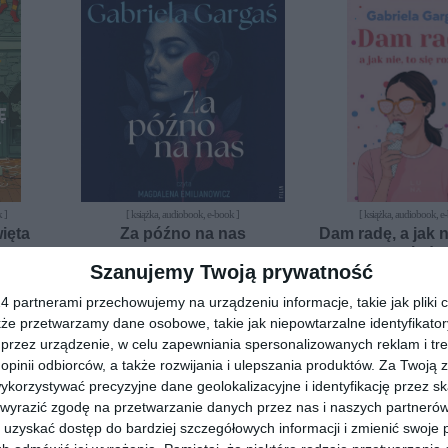
 ]
[ książka, audiobook, e-book ]
[ książka, audiobook, e
ięta
Za późno na nas
Dam radę, a jak ni
rozjadę
Gabriela Gargaś
Szanujemy Twoją prywatność
Gabriela Garg
 partnerami przechowujemy na urządzeniu informacje, takie jak pliki c
kże przetwarzamy dane osobowe, takie jak niepowtarzalne identyfikato
przez urządzenie, w celu zapewniania spersonalizowanych reklam i tre
 opinii odbiorców, a także rozwijania i ulepszania produktów.
Za Twoją z
orzystywać precyzyjne dane geolokalizacyjne i identyfikację przez s
 wyrazić zgodę na przetwarzanie danych przez nas i naszych partneró
uzyskać dostęp do bardziej szczegółowych informacji i zmienić swoje 