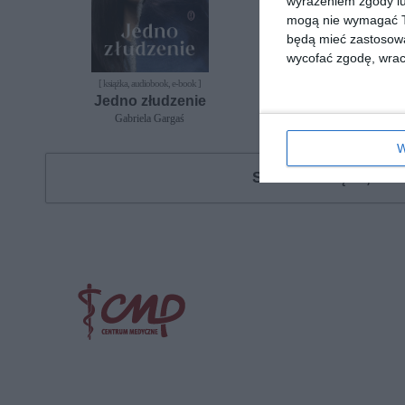
wyrażeniem zgody lu
mogą nie wymagać Tw
będą mieć zastosowa
wycofać zgodę, wraca
[ książka, audiobook, e-book ]
[ książka, audiobook, e-book
Jedno złudzenie
Jeden błąd
Gabriela Gargaś
Gabriela Gargaś
W
Szukasz książki, au