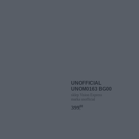
UNOFFICIAL
UNOM0163 BG00
sklep Vision Express
marka unofficial
00
399
,