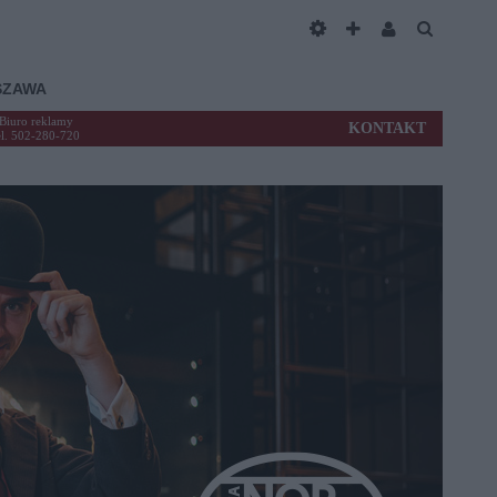
SZAWA
Biuro reklamy
KONTAKT
el. 502-280-720