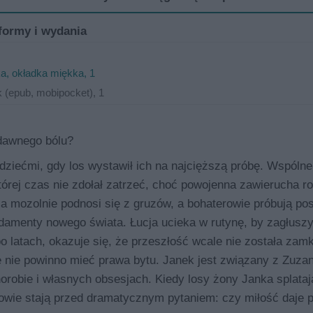
formy i wydania
a, okładka miękka, 1
 (epub, mobipocket), 1
dawnego bólu?
 dziećmi, gdy los wystawił ich na najcięższą próbę. Wspólne
której czas nie zdołał zatrzeć, choć powojenna zawierucha ro
lica mozolnie podnosi się z gruzów, a bohaterowie próbują po
damenty nowego świata. Łucja ucieka w rutynę, by zagłusz
latach, okazuje się, że przeszłość wcale nie została zamk
e nie powinno mieć prawa bytu. Janek jest związany z Zuzan
horobie i własnych obsesjach. Kiedy losy żony Janka splataj
rowie stają przed dramatycznym pytaniem: czy miłość daje 