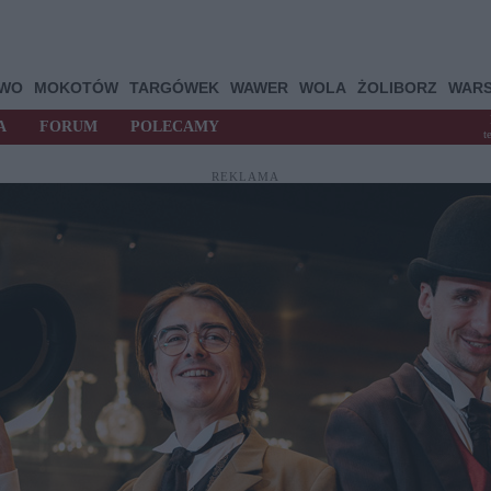
OWO
MOKOTÓW
TARGÓWEK
WAWER
WOLA
ŻOLIBORZ
WAR
A
FORUM
POLECAMY
t
REKLAMA