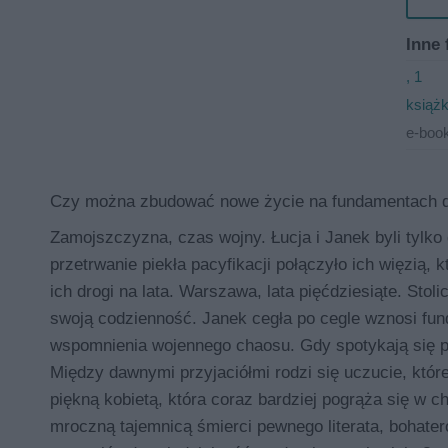
Inne 
, 1
książk
e-book
Czy można zbudować nowe życie na fundamentach 
Zamojszczyzna, czas wojny. Łucja i Janek byli tylko
przetrwanie piekła pacyfikacji połączyło ich więzią, 
ich drogi na lata. Warszawa, lata pięćdziesiąte. Sto
swoją codzienność. Janek cegła po cegle wznosi fun
wspomnienia wojennego chaosu. Gdy spotykają się po 
Między dawnymi przyjaciółmi rodzi się uczucie, któr
piękną kobietą, która coraz bardziej pogrąża się w c
mroczną tajemnicą śmierci pewnego literata, bohate