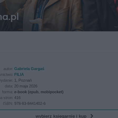
autor:
Gabriela Gargaś
nictwo:
FILIA
ydanie:
1, Poznań
data:
20 maja 2026
forma:
e-book (epub, mobipocket)
ba stron:
416
ISBN:
978-83-8441402-6
wybierz księgarnię i kup