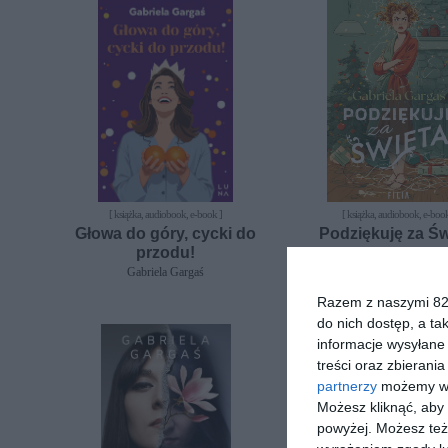
[ książka, audiobook, e-book ]
[ książka, audiobook, e-book
Głowa do góry, cycki do
Podziękuję za Św
przodu!
Gabriela Gargaś
Gabriela Gargaś
Razem z naszymi 824
do nich dostęp, a ta
informacje wysyłane 
treści oraz zbierania
partnerzy
możemy wyk
Możesz kliknąć, aby
powyżej. Możesz też 