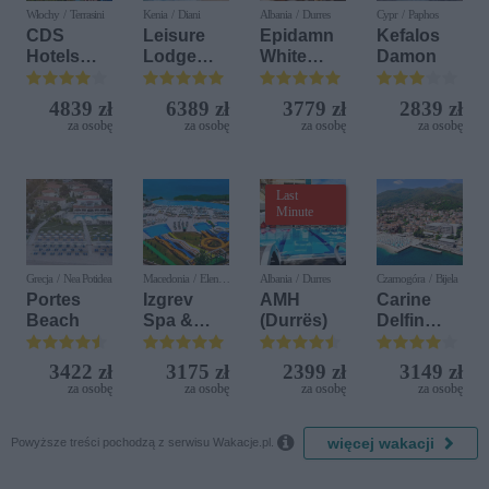
Włochy / Terrasini
Kenia / Diani
Albania / Durres
Cypr / Paphos
CDS
Leisure
Epidamn
Kefalos
Hotels
Lodge
White
Damon
Terrasini
Beach &
Sensation
(ex. Citta
Golf
4839 zł
6389 zł
3779 zł
2839 zł
del Mare)
Resort by
za osobę
za osobę
za osobę
za osobę
Diamonds
Last
Minute
Grecja / Nea Potidea
Macedonia / Elen
Albania / Durres
Czarnogóra / Bijela
Kamen
Portes
Izgrev
AMH
Carine
Beach
Spa &
(Durrës)
Delfin
Aquapark
Bijela (ex.
Iberostar
3422 zł
3175 zł
2399 zł
3149 zł
Bijela
za osobę
za osobę
za osobę
za osobę
Delfin)

więcej wakacji
Powyższe treści pochodzą z serwisu Wakacje.pl.