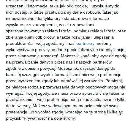
urządzeniu informacje, takie jak pliki cookie, i uzyskujemy do
nich dostęp, a także przetwarzamy dane osobowe, takie jak
niepowtarzalne identyfikatory i standardowe informacje
wysyłane przez urządzenie, w celu zapewniania
spersonalizowanych reklam i treści, pomiaru reklam i treści oraz
[ książka, audiobook,
[ książka, audiobook,
[ książka, audiobook,
[ książka, audiobook,
e-book ]
e-book ]
e-book ]
e-book ]
Zapisane
Chemia
Zapach
Wołanie
zbierania opinii odbiorców, a także rozwijania i ulepszania
w
śmierci
śmierci
grobu
produktów.
Za Twoją zgodą my i nasi
partnerzy
możemy
kościach
Simon Beckett
Simon Beckett
Simon Beckett
Simon Beckett
wykorzystywać precyzyjne dane geolokalizacyjne i identyfikację
przez skanowanie urządzeń. Możesz kliknąć, aby wyrazić zgodę
na przetwarzanie danych przez nas i naszych partnerów
zgodnie z opisem powyżej. Możesz też uzyskać dostęp do
bardziej szczegółowych informacji i zmienić swoje preferencje
przed wyrażeniem zgody lub odmówić jej wyrażenia.
Pamiętaj,
że niektóre rodzaje przetwarzania danych osobowych mogą nie
[ książka, audiobook,
[ książka, e-book ]
[ książka, audiobook,
[ e-book ]
wymagać Twojej zgody, ale masz prawo sprzeciwić się takiemu
e-book ]
e-book ]
Niespokoj
Zimne
Zagubion
Rany
przetwarzaniu. Twoje preferencje będą mieć zastosowanie tylko
ni zmarli
ognie
y
kamieni
do tej witryny. Możesz w dowolnym momencie zmienić swoje
Simon Beckett
Simon Beckett
Simon Beckett
Simon Beckett
preferencje lub wycofać zgodę, wracając na tę stronę i klikając
przycisk "Prywatność" na dole strony.
nowość
nowość
nowość
nowość