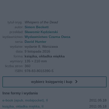
tytuł oryg.:
Whispers of the Dead
autor:
Simon Beckett
przekład:
Sławomir Kędzierski
wydawnictwo:
Wydawnictwo Czarna Owca
seria:
David Hunter
wydanie:
wydanie 8, Warszawa
data:
9 listopada 2016
forma:
książka, okładka miękka
wymiary:
135 × 210 mm
liczba stron:
360
ISBN:
978-83-8015390-5
wybierz księgarnię i kup
Inne formy i wydania
e-book (epub, mobipocket), II
2011.05.18
książka, okładka miękka, II
2011.05.18