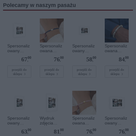
Polecamy w naszym pasażu
Spersonaliz
Spersonaliz
Spersonaliz
Spersonaliz
owany
owana
owany
owana
plakat - 40 x
bransoletka
plakat - 30 x
bransoletka
00
00
00
00
67
76
58
84
40 cm
sznurkowa -
20 cm
z
,
,
,
,
Niebieska -
kamieniami
Srebrne
szlachetnym
przejdź do
przejdź do
przejdź do
przejdź do
sklepu
sklepu
sklepu
sklepu
serce
i - Szary - M
- 6 mm
Spersonaliz
Wydruk
Spersonaliz
Spersonaliz
owany
zdjęcia
owana
owany
plakat - 30 x
plakatu - 50
bransoletka
plakat - 60 x
00
00
00
00
63
81
76
76
40 cm
x 70 cm
sznurkowa -
40 cm
,
,
,
,