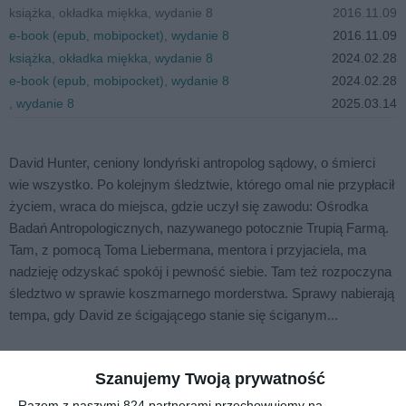
książka, okładka miękka, wydanie 8
2016.11.09
e-book (epub, mobipocket), wydanie 8
2016.11.09
książka, okładka miękka, wydanie 8
2024.02.28
e-book (epub, mobipocket), wydanie 8
2024.02.28
, wydanie 8
2025.03.14
David Hunter, ceniony londyński antropolog sądowy, o śmierci
wie wszystko. Po kolejnym śledztwie, którego omal nie przypłacił
życiem, wraca do miejsca, gdzie uczył się zawodu: Ośrodka
Badań Antropologicznych, nazywanego potocznie Trupią Farmą.
Tam, z pomocą Toma Liebermana, mentora i przyjaciela, ma
nadzieję odzyskać spokój i pewność siebie. Tam też rozpoczyna
śledztwo w sprawie koszmarnego morderstwa. Sprawy nabierają
tempa, gdy David ze ścigającego stanie się ściganym...
Na sąsiedniej półce
Szanujemy Twoją prywatność
Razem z naszymi 824 partnerami przechowujemy na