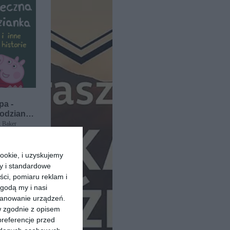
pa -
podzianka
rie
k Baker
ookie, i uzyskujemy
ry i standardowe
ści, pomiaru reklam i
godą my i nasi
kanowanie urządzeń.
w zgodnie z opisem
preferencje przed