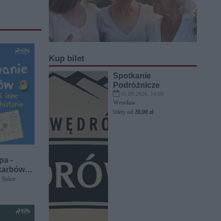
Kup bilet
Spotkanie
Podróżnicze
05.09.2026, 14:00
Wrocław
bilety od
20,00 zł
pa -
karbów i
ie
k Baker