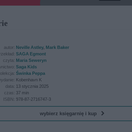
rie
autor:
Neville Astley
,
Mark Baker
rzekład:
SAGA Egmont
czyta:
Maria Seweryn
nictwo:
Saga Kids
olekcja:
Świnka Peppa
ydanie:
Kobenhavn K
data:
13 stycznia 2025
czas:
37 min
ISBN:
978-87-2716747-3
wybierz księgarnię i kup