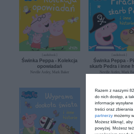
[ audiobook ]
[ audiobook ]
Świnka Peppa - Kolekcja
Świnka Peppa - Pi
opowiadań
skarb Pedra i inne h
Neville Astley, Mark Baker
Neville Astley, Mark B
Razem z naszymi 824
do nich dostęp, a ta
informacje wysyłane 
treści oraz zbierania
partnerzy
możemy wyk
Możesz kliknąć, aby
powyżej. Możesz też 