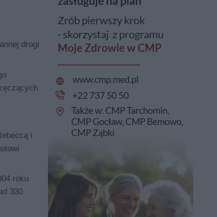
annej drogi
go
brzęczących
Rebeccą i
gotowi
004 roku
ad 330