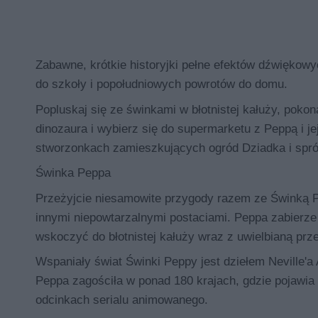
Zabawne, krótkie historyjki pełne efektów dźwiękowy
do szkoły i popołudniowych powrotów do domu.
Popluskaj się ze świnkami w błotnistej kałuży, pokon
dinozaura i wybierz się do supermarketu z Peppą i je
stworzonkach zamieszkujących ogród Dziadka i sprób
Świnka Peppa
Przeżyjcie niesamowite przygody razem ze Świnką 
innymi niepowtarzalnymi postaciami. Peppa zabierze 
wskoczyć do błotnistej kałuży wraz z uwielbianą pr
Wspaniały świat Świnki Peppy jest dziełem Neville'a
Peppa zagościła w ponad 180 krajach, gdzie pojawia
odcinkach serialu animowanego.