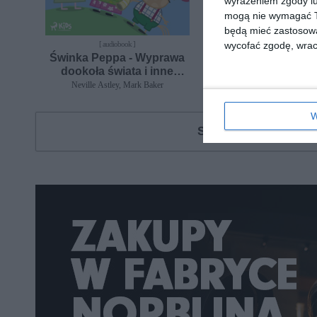
wyrażeniem zgody lu
mogą nie wymagać Tw
będą mieć zastosowa
[ audiobook ]
wycofać zgodę, wraca
[ audiobook ]
Świnka Peppa - Wyprawa
Świnka Peppa - 
dookoła świata i inne
pływa po jeziorze 
historie
historie
Neville Astley, Mark Baker
Mark Baker, Neville As
W
Szukasz książki, au