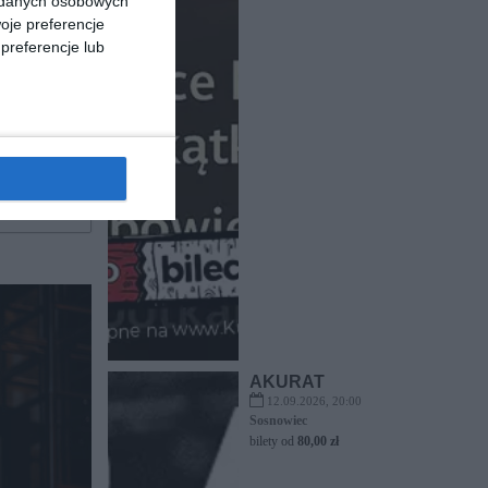
a danych osobowych
oje preferencje
preferencje lub
pa -
w i inne
 Astley
AKURAT
12.09.2026, 20:00
Sosnowiec
bilety od
80,00 zł