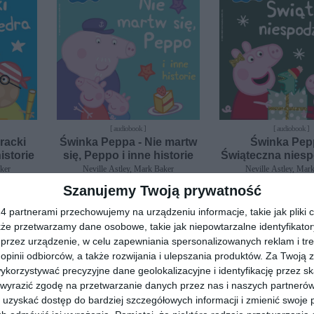
[ audiobook ]
[ audiobook ]
racki
Świnka Peppa - Nie martw
Świnka Pep
istorie
się, Peppo i inne historie
Świąteczna nies
i inne histo
aker
Neville Astley, Mark Baker
Neville Astley, Mar
Szanujemy Twoją prywatność
 partnerami przechowujemy na urządzeniu informacje, takie jak pliki c
kże przetwarzamy dane osobowe, takie jak niepowtarzalne identyfikato
przez urządzenie, w celu zapewniania spersonalizowanych reklam i tre
 opinii odbiorców, a także rozwijania i ulepszania produktów.
Za Twoją z
orzystywać precyzyjne dane geolokalizacyjne i identyfikację przez s
 wyrazić zgodę na przetwarzanie danych przez nas i naszych partneró
uzyskać dostęp do bardziej szczegółowych informacji i zmienić swoje 