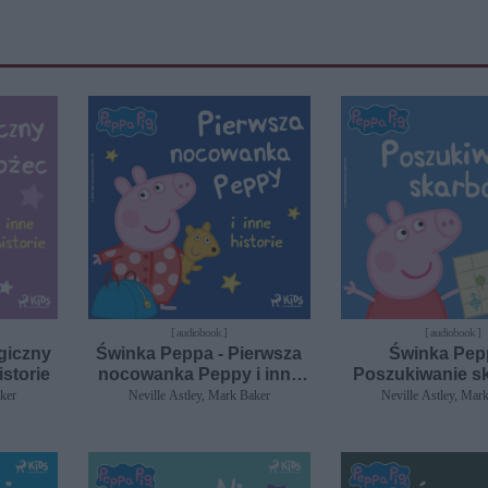
[ audiobook ]
[ audiobook ]
giczny
Świnka Peppa - Pierwsza
Świnka Pep
istorie
nocowanka Peppy i inne
Poszukiwanie s
historie
inne histor
aker
Neville Astley, Mark Baker
Neville Astley, Mar