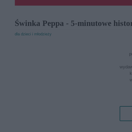
Świnka Peppa - 5-minutowe histo
dla dzieci i młodzieży
p
wydaw
k
w