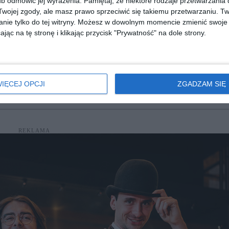
b odmówić jej wyrażenia.
Pamiętaj, że niektóre rodzaje przetwarzani
ojej zgody, ale masz prawo sprzeciwić się takiemu przetwarzaniu. Tw
nie tylko do tej witryny. Możesz w dowolnym momencie zmienić swoje 
jąc na tę stronę i klikając przycisk "Prywatność" na dole strony.
[ audiobook ]
[ audiobook ]
Peppa
Świnka Peppa - Nowy
Świnka Pep
i inne
dinozaur George'a i inne
Niegrzeczny żół
historie
historie
tley
Mark Baker, Neville Astley
Mark Baker, Neville
IĘCEJ OPCJI
ZGADZAM SIĘ
diobooka?
Skorzystaj z wyszukiwarki
REKLAMA