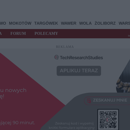
OWO
MOKOTÓW
TARGÓWEK
WAWER
WOLA
ŻOLIBORZ
WAR
A
FORUM
POLECAMY
t
REKLAMA