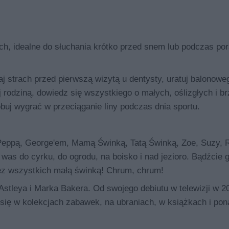
ch, idealne do słuchania krótko przed snem lub podczas por
aj strach przed pierwszą wizytą u dentysty, uratuj balonowe
j rodziną, dowiedz się wszystkiego o małych, oślizgłych i 
uj wygrać w przeciąganie liny podczas dnia sportu.
Peppą, George'em, Mamą Świnką, Tatą Świnką, Zoe, Suzy, 
was do cyrku, do ogrodu, na boisko i nad jezioro. Bądźcie 
zez wszystkich małą świnką! Chrum, chrum!
 Astleya i Marka Bakera. Od swojego debiutu w telewizji w 2
 się w kolekcjach zabawek, na ubraniach, w książkach i pon