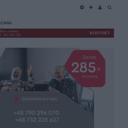
SZAWA
Biuro reklamy
KONTAKT
el. 502-280-720