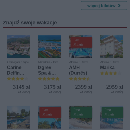
Plastusia
więcej biletów
Znajdź swoje wakacje
Last
Minute
Czarnogóra / Bijela
Macedonia / Elen
Albania / Durres
Albania / Durres
Kamen
Carine
Izgrev
AMH
Marika
Delfin
Spa &
(Durrës)
Bijela (ex.
Aquapark
Iberostar
3149 zł
3175 zł
2399 zł
2959 zł
Bijela
za osobę
za osobę
za osobę
za osobę
Delfin)
Last
First
First
Minute
Minute
Minute