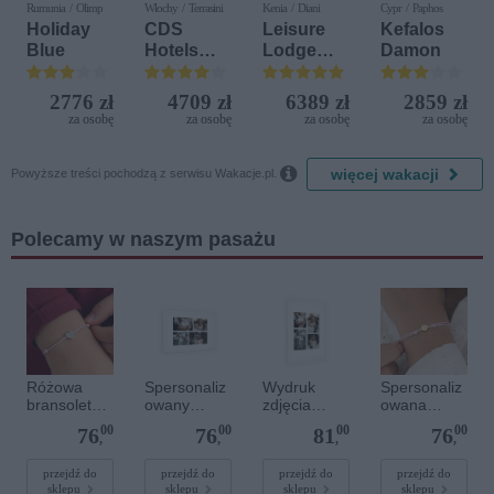
Rumunia / Olimp
Włochy / Terrasini
Kenia / Diani
Cypr / Paphos
Holiday
CDS
Leisure
Kefalos
Blue
Hotels
Lodge
Damon
Terrasini
Beach &
(ex. Citta
Golf
2776 zł
4709 zł
6389 zł
2859 zł
del Mare)
Resort by
za osobę
za osobę
za osobę
za osobę
Diamonds

więcej wakacji
Powyższe treści pochodzą z serwisu Wakacje.pl.
Polecamy w naszym pasażu
Różowa
Spersonaliz
Wydruk
Spersonaliz
bransoletka
owany
zdjęcia
owana
sznurkowa
plakat - 60 x
plakatu - 50
bransoletka
00
00
00
00
76
76
81
76
dla dzieci -
40 cm
x 70 cm
sznurkowa -
,
,
,
,
Spersonaliz
Różowa -
owana -
Złote kółko
przejdź do
przejdź do
przejdź do
przejdź do
sklepu
sklepu
sklepu
sklepu
Srebrne