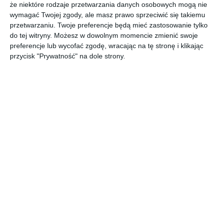
że niektóre rodzaje przetwarzania danych osobowych mogą nie
wymagać Twojej zgody, ale masz prawo sprzeciwić się takiemu
[ audiobook ]
[ audiobook ]
[ audiobook ]
[ audiobook ]
przetwarzaniu. Twoje preferencje będą mieć zastosowanie tylko
Basia i
Basia i
Basia i
Basia i
do tej witryny. Możesz w dowolnym momencie zmienić swoje
Mama w
urodziny
upał w
narty
preferencje lub wycofać zgodę, wracając na tę stronę i klikając
pracy
w
ZOO
Zofia Stanecka
Zofia Stanecka
Zofia Stanecka
Zofia Stanecka
przycisk "Prywatność" na dole strony.
muzeum
[ audiobook ]
[ audiobook ]
[ audiobook ]
[ audiobook ]
Basia i
Basia i
Basia i
Basia i
tablet
wolność -
przyjaciel
biblioteka
225
e - Anielka
Zofia Stanecka
Zofia Stanecka
Zofia Stanecka
Zofia Stanecka
rocznica
Konstytuc
ji
[ audiobook ]
[ audiobook ]
[ audiobook ]
[ audiobook ]