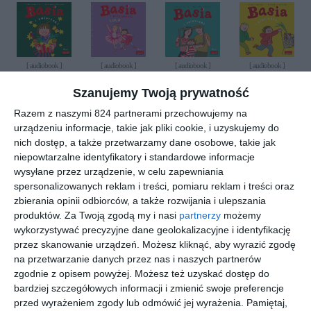
[ audiobook ]
[ audiobook ]
[ audiobook ]
[ audiobook ]
Basia i
Basia i
Basia i
Basia i
zwierzaki
przyjaciel
telewizor
pieniądze
Szanujemy Twoją prywatność
e - Lula
Zofia Stanecka
Zofia Stanecka
Zofia Stanecka
Zofia Stanecka
Razem z naszymi 824 partnerami przechowujemy na
urządzeniu informacje, takie jak pliki cookie, i uzyskujemy do
nich dostęp, a także przetwarzamy dane osobowe, takie jak
niepowtarzalne identyfikatory i standardowe informacje
wysyłane przez urządzenie, w celu zapewniania
spersonalizowanych reklam i treści, pomiaru reklam i treści oraz
zbierania opinii odbiorców, a także rozwijania i ulepszania
[ audiobook ]
[ audiobook ]
[ audiobook ]
[ audiobook ]
produktów.
Za Twoją zgodą my i nasi
partnerzy
możemy
Basia i
Basia i
Wielka
Basia i
basen
nowy
księga
przyjaciel
wykorzystywać precyzyjne dane geolokalizacyjne i identyfikację
braciszek
przygód -
e - Titi
Zofia Stanecka
Zofia Stanecka
Zofia Stanecka
Zofia Stanecka
przez skanowanie urządzeń. Możesz kliknąć, aby wyrazić zgodę
Basia
na przetwarzanie danych przez nas i naszych partnerów
zgodnie z opisem powyżej. Możesz też uzyskać dostęp do
bardziej szczegółowych informacji i zmienić swoje preferencje
przed wyrażeniem zgody lub odmówić jej wyrażenia.
Pamiętaj,