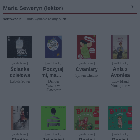
Maria Seweryn (lektor)
sortowanie:
[ audiobook ]
[ audiobook ]
[ audiobook ]
[ audiobook ]
Ścianka
Poczytaj
Cwaniary
Ania z
działowa
mi, mamo.
Avonlea
Sylwia Chutnik
Księga
Izabela Sowa
Danuta
Lucy Maud
Wawiłow,
Montgomery
pierwsza
Sławomir
Grabowski,
Marek Nejman,
Janina
Porazińska,
Helena
Bechlerowa
[ audiobook ]
[ audiobook ]
[ audiobook ]
[ audiobook ]