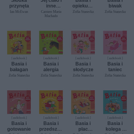
Słodka
Jej ciało i
Basia i
Basia i
przynęta
inne
opiekunk
biwak
strony
a
Ian McEwan
Carmen Maria
Zofia Stanecka
Zofia Stanecka
Machado
[ audiobook ]
[ audiobook ]
[ audiobook ]
[ audiobook ]
Basia i
Basia i
Basia i
Basia i
bałagan
alergia
słodycze
taniec
Zofia Stanecka
Zofia Stanecka
Zofia Stanecka
Zofia Stanecka
[ audiobook ]
[ audiobook ]
[ audiobook ]
[ audiobook ]
Basia i
Basia i
Basia i
Basia i
gotowanie
przedszko
plac
kolega z