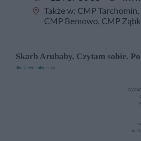
Skarb Arubaby. Czytam sobie. Po
dla dzieci i młodzieży
wydaw
k
w
w
licz