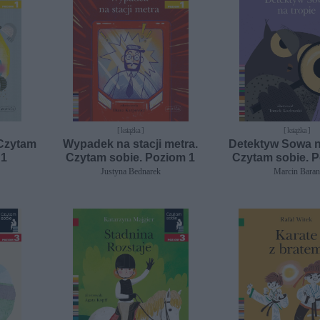
[ książka ]
[ książka ]
 Czytam
Wypadek na stacji metra.
Detektyw Sowa na
 1
Czytam sobie. Poziom 1
Czytam sobie. 
Justyna Bednarek
Marcin Baran