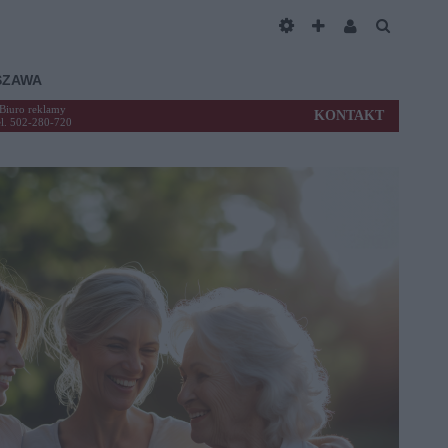
SZAWA
Biuro reklamy
KONTAKT
el. 502-280-720