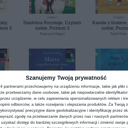
[ książka ]
[ książka ]
aty.
Stadnina Rozstaje. Czytam
Karate z bratem
iom 3
sobie. Poziom 3
sobie. Pozi
Katarzyna Majgier
Rafał Witek
Szanujemy Twoją prywatność
 partnerami przechowujemy na urządzeniu informacje, takie jak pliki c
kże przetwarzamy dane osobowe, takie jak niepowtarzalne identyfikato
przez urządzenie, w celu zapewniania spersonalizowanych reklam i tre
 opinii odbiorców, a także rozwijania i ulepszania produktów.
Za Twoją z
orzystywać precyzyjne dane geolokalizacyjne i identyfikację przez s
[ książka ]
[ książka ]
zygoda
Marta i zagadka starego
Statek gagatek.
 wyrazić zgodę na przetwarzanie danych przez nas i naszych partneró
sobie.
lustra. Czytam sobie.
sobie. Pozi
uzyskać dostęp do bardziej szczegółowych informacji i zmienić swoje 
Poziom 2
Wojciech Widłak
Rafał Witek