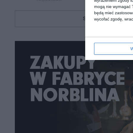
wyrażeniem zgody lu
mogą nie wymagać Tw
będą mieć zastosowa
Szukasz książki, au
wycofać zgodę, wraca
W