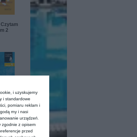
. Czytam
om 2
ookie, i uzyskujemy
ry i standardowe
ści, pomiaru reklam i
godą my i nasi
kanowanie urządzeń.
 Czytam
w zgodnie z opisem
om 1
preferencje przed