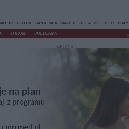
OWO
MOKOTÓW
TARGÓWEK
WAWER
WOLA
ŻOLIBORZ
WAR
A
FORUM
POLECAMY
t
REKLAMA