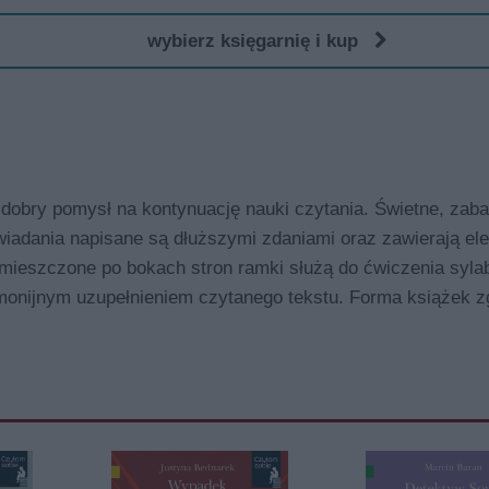
wybierz księgarnię i kup
o dobry pomysł na kontynuację nauki czytania. Świetne, zab
owiadania napisane są dłuższymi zdaniami oraz zawierają el
zamieszczone po bokach stron ramki służą do ćwiczenia syla
rmonijnym uzupełnieniem czytanego tekstu. Forma książek z