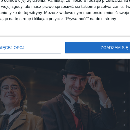
b odmówić jej wyrażenia.
Pamiętaj, że niektóre rodzaje przetwarzani
ojej zgody, ale masz prawo sprzeciwić się takiemu przetwarzaniu. Tw
nie tylko do tej witryny. Możesz w dowolnym momencie zmienić swoje 
diobooka?
Skorzystaj z wyszukiwarki
jąc na tę stronę i klikając przycisk "Prywatność" na dole strony.
REKLAMA
IĘCEJ OPCJI
ZGADZAM SIĘ