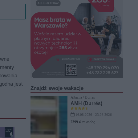
awne
ementy
bowania.
godna jest
Znajdź swoje wakacje
Albania / Durres
AMH (Durrës)
16.08.2026 - 23.08.2026
2399 zł
za osobę