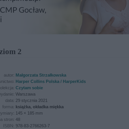
ziom 2
autor:
Małgorzata Strzałkowska
nictwo:
Harper Collins Polska / HarperKids
olekcja:
Czytam sobie
ydanie:
Warszawa
data:
29 stycznia 2021
forma:
książka, okładka miękka
ymiary:
145 × 185 mm
ba stron:
48
ISBN:
978-83-2766263-7