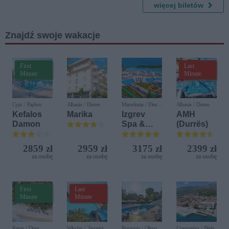
Największ
więcej biletów
e przeboje
światowe
Znajdź swoje wakacje
go kina
First
Last
Minute
Minute
Cypr / Paphos
Albania / Durres
Macedonia / Elen
Albania / Durres
Kamen
Kefalos
Marika
Izgrev
AMH
Damon
Spa &
(Durrës)
Aquapark
2859 zł
2959 zł
3175 zł
2399 zł
za osobę
za osobę
za osobę
za osobę
First
Last
Minute
Minute
Kenia / Diani
Włochy / Terrasini
Rumunia / Olimp
Czarnogóra / Bijela