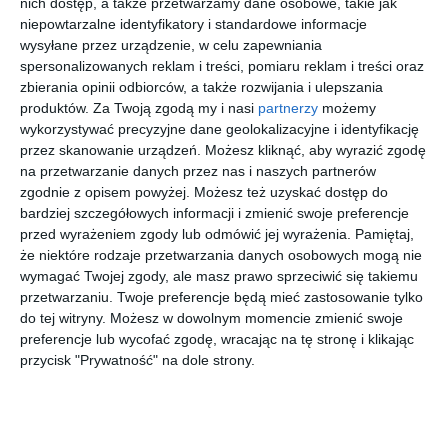
nich dostęp, a także przetwarzamy dane osobowe, takie jak
[ książka ]
[ książka ]
[ audiobook ]
[ książka ]
niepowtarzalne identyfikatory i standardowe informacje
Pettson i
Pettson i
Pettson i
Pettson i
Findus.
Findus.
Findus.
Findus.
wysyłane przez urządzenie, w celu zapewniania
Rok z
Findus się
Pettson i
Rwetes w
Eva-Lena
Sven Nordqvist
Sven Nordqvist
Sven Nordqvist
spersonalizowanych reklam i treści, pomiaru reklam i treści oraz
Larsson
Findusem
wyprowad
Findus
ogrodzie
zbierania opinii odbiorców, a także rozwijania i ulepszania
za
produktów.
Za Twoją zgodą my i nasi
partnerzy
możemy
wykorzystywać precyzyjne dane geolokalizacyjne i identyfikację
przez skanowanie urządzeń. Możesz kliknąć, aby wyrazić zgodę
na przetwarzanie danych przez nas i naszych partnerów
zgodnie z opisem powyżej. Możesz też uzyskać dostęp do
bardziej szczegółowych informacji i zmienić swoje preferencje
[ książka ]
[ książka ]
[ książka ]
[ książka ]
przed wyrażeniem zgody lub odmówić jej wyrażenia.
Pamiętaj,
Pettson i
Pettson i
Pettson i
Pettson i
że niektóre rodzaje przetwarzania danych osobowych mogą nie
Findus.
Findus.
Findus.
Findus.
wymagać Twojej zgody, ale masz prawo sprzeciwić się takiemu
Pettson
Kiedy
Goście na
Tort
Sven Nordqvist
Sven Nordqvist
Sven Nordqvist
Sven Nordqvist
na biwaku
mały
Boże
urodzino
przetwarzaniu. Twoje preferencje będą mieć zastosowanie tylko
Findus się
Narodzeni
wy
do tej witryny. Możesz w dowolnym momencie zmienić swoje
zgubił
e
preferencje lub wycofać zgodę, wracając na tę stronę i klikając
przycisk "Prywatność" na dole strony.
[ książka ]
[ audiobook ]
[ książka ]
[ książka ]
Pettson i
Pettson i
Niezwykły
Droga do