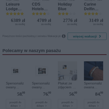
Leisure
CDS
Holiday
Carine
Lodge
Hotels
Blue
Delfin
Beach &
Terrasini
Bijela (ex.
Golf
(ex. Citta
Iberostar
6389 zł
4709 zł
2776 zł
3149 zł
Resort by
del Mare)
Bijela
za osobę
za osobę
za osobę
za osobę
Diamonds
Delfin)

więcej wakacji
Powyższe treści pochodzą z serwisu Wakacje.pl.
Polecamy w naszym pasażu
Spersonaliz
Spersonaliz
Plakat ze
Spersonaliz
owany
owany
zdjęciem 30
owana
plakat - 30 x
plakat - 60 x
x 30 cm
bransoletka
00
00
00
00
58
76
56
84
20 cm
40 cm
z
,
,
,
,
kamieniami
szlachetnym
przejdź do
przejdź do
przejdź do
przejdź do
sklepu
sklepu
sklepu
sklepu
i - Szary - M