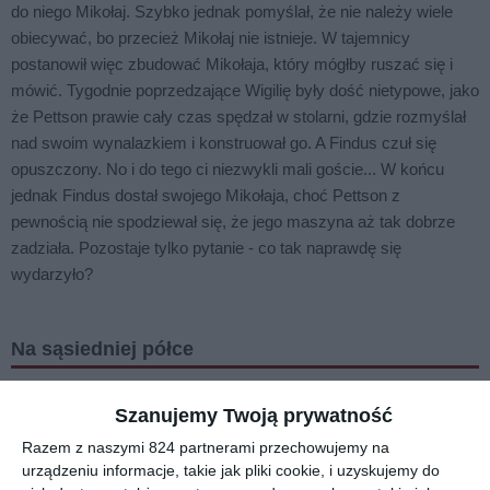
do niego Mikołaj. Szybko jednak pomyślał, że nie należy wiele
obiecywać, bo przecież Mikołaj nie istnieje. W tajemnicy
postanowił więc zbudować Mikołaja, który mógłby ruszać się i
mówić. Tygodnie poprzedzające Wigilię były dość nietypowe, jako
że Pettson prawie cały czas spędzał w stolarni, gdzie rozmyślał
nad swoim wynalazkiem i konstruował go. A Findus czuł się
opuszczony. No i do tego ci niezwykli mali goście... W końcu
jednak Findus dostał swojego Mikołaja, choć Pettson z
pewnością nie spodziewał się, że jego maszyna aż tak dobrze
zadziała. Pozostaje tylko pytanie - co tak naprawdę się
wydarzyło?
Na sąsiedniej półce
Szanujemy Twoją prywatność
Razem z naszymi 824 partnerami przechowujemy na
urządzeniu informacje, takie jak pliki cookie, i uzyskujemy do