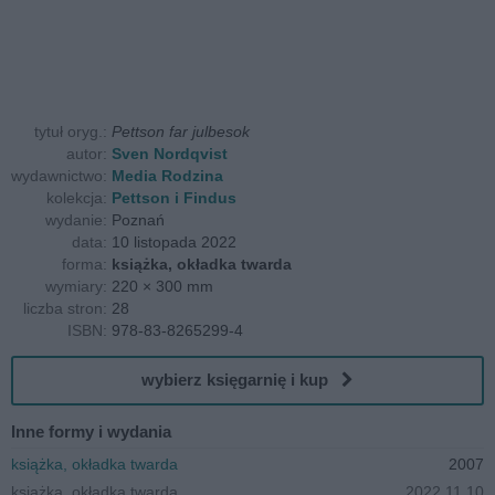
tytuł oryg.:
Pettson far julbesok
autor:
Sven Nordqvist
wydawnictwo:
Media Rodzina
kolekcja:
Pettson i Findus
wydanie:
Poznań
data:
10 listopada 2022
forma:
książka, okładka twarda
wymiary:
220 × 300 mm
liczba stron:
28
ISBN:
978-83-8265299-4
wybierz księgarnię i kup
Inne formy i wydania
książka, okładka twarda
2007
książka, okładka twarda
2022.11.10