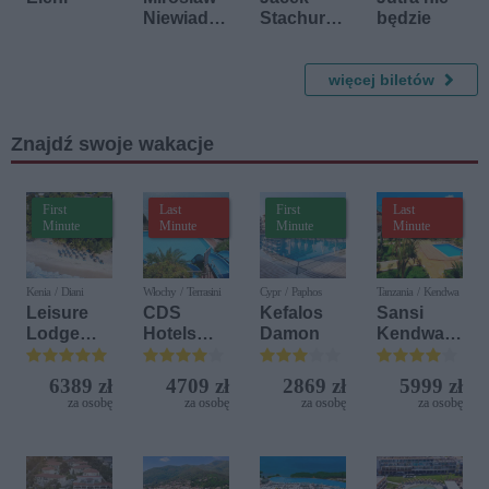
Niewiado
Stachursk
będzie
mski -
y
"Oczarow
anie"
więcej biletów
Znajdź swoje wakacje
First
Last
First
Last
Minute
Minute
Minute
Minute
Kenia / Diani
Włochy / Terrasini
Cypr / Paphos
Tanzania / Kendwa
Leisure
CDS
Kefalos
Sansi
Lodge
Hotels
Damon
Kendwa
Beach &
Terrasini
Beach
Golf
(ex. Citta
Resort
6389 zł
4709 zł
2869 zł
5999 zł
Resort by
del Mare)
za osobę
za osobę
za osobę
za osobę
Diamonds