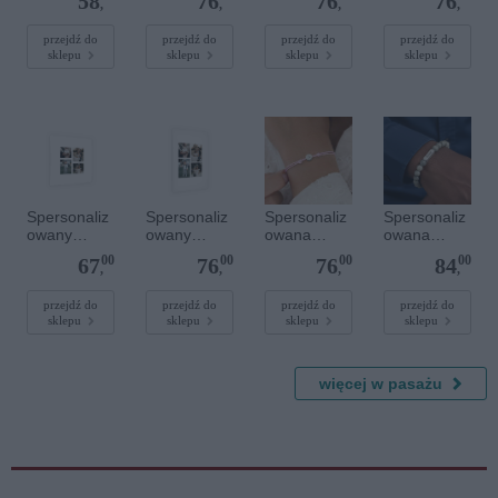
58
76
76
76
20 cm
dla dzieci -
40 cm
sznurkowa -
,
,
,
,
Spersonaliz
Niebieska -
owana -
Srebrne
przejdź do
przejdź do
przejdź do
przejdź do
sklepu
sklepu
sklepu
sklepu
Srebrne
serce
serce
Spersonaliz
Spersonaliz
Spersonaliz
Spersonaliz
owany
owany
owana
owana
plakat - 40 x
plakat - 40 x
bransoletka
bransoletka
00
00
00
00
67
76
76
84
40 cm
60 cm
sznurkowa -
z
,
,
,
,
Różowa -
kamieniami
Srebrne
szlachetnym
przejdź do
przejdź do
przejdź do
przejdź do
sklepu
sklepu
sklepu
sklepu
kółko
i - Szary - M
- 6 mm
więcej w pasażu