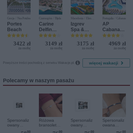
Grecja / Nea Potidea
Czarnogóra / Bijela
Macedonia / Elen
Portugalia / Cabanas
Kamen
Portes
Carine
Izgrev
AP
Beach
Delfin
Spa &
Cabanas
Bijela (ex.
Aquapark
Beach &
Iberostar
Nature
3422 zł
3149 zł
3175 zł
4969 zł
Bijela
za osobę
za osobę
za osobę
za osobę
Delfin)

więcej wakacji
Powyższe treści pochodzą z serwisu Wakacje.pl.
Polecamy w naszym pasażu
Spersonaliz
Różowa
Spersonaliz
Spersonaliz
owany
bransoletka
owany
owana
plakat - 30 x
sznurkowa
plakat - 60 x
bransoletka
00
00
00
00