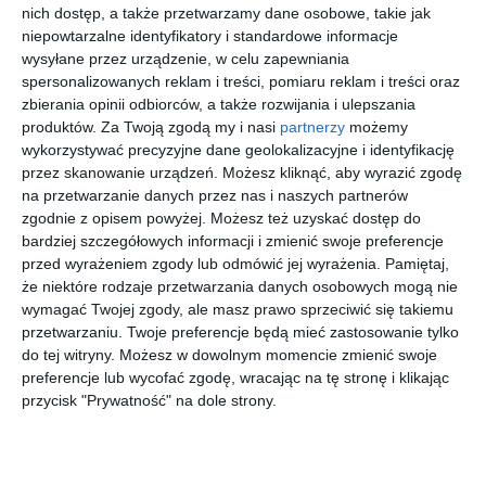
Larsson
nich dostęp, a także przetwarzamy dane osobowe, takie jak
Findusem
wyprowad
Findus
ogrodzie
za
niepowtarzalne identyfikatory i standardowe informacje
wysyłane przez urządzenie, w celu zapewniania
spersonalizowanych reklam i treści, pomiaru reklam i treści oraz
zbierania opinii odbiorców, a także rozwijania i ulepszania
produktów.
Za Twoją zgodą my i nasi
partnerzy
możemy
wykorzystywać precyzyjne dane geolokalizacyjne i identyfikację
[ książka ]
[ książka ]
[ książka ]
[ książka ]
przez skanowanie urządzeń. Możesz kliknąć, aby wyrazić zgodę
Pettson i
Pettson i
Pettson i
Pettson i
na przetwarzanie danych przez nas i naszych partnerów
Findus.
Findus.
Findus.
Findus.
zgodnie z opisem powyżej. Możesz też uzyskać dostęp do
Pettson
Kiedy
Tort
Niezwykły
Sven Nordqvist
Sven Nordqvist
Sven Nordqvist
Sven Nordqvist
bardziej szczegółowych informacji i zmienić swoje preferencje
na biwaku
mały
urodzino
Święty
przed wyrażeniem zgody lub odmówić jej wyrażenia.
Pamiętaj,
Findus się
wy
Mikołaj II
że niektóre rodzaje przetwarzania danych osobowych mogą nie
zgubił
wymagać Twojej zgody, ale masz prawo sprzeciwić się takiemu
przetwarzaniu. Twoje preferencje będą mieć zastosowanie tylko
do tej witryny. Możesz w dowolnym momencie zmienić swoje
preferencje lub wycofać zgodę, wracając na tę stronę i klikając
[ książka ]
[ audiobook ]
[ książka ]
[ książka ]
Pettson i
Pettson i
Niezwykły
Droga do
przycisk "Prywatność" na dole strony.
Findus.
Findus.
Święty
domu
Poznaj
Minuta
Mikołaj
Sven Nordqvist
Sven Nordqvist
Sven Nordqvist
Sven Nordqvist
Pettsona i
koguta
Findusa