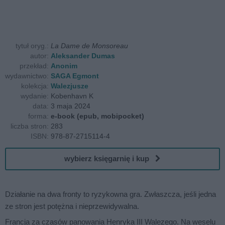
tytuł oryg.:
La Dame de Monsoreau
autor:
Aleksander Dumas
przekład:
Anonim
wydawnictwo:
SAGA Egmont
kolekcja:
Walezjusze
wydanie:
Kobenhavn K
data:
3 maja 2024
forma:
e-book (epub, mobipocket)
liczba stron:
283
ISBN:
978-87-2715114-4
wybierz księgarnię i kup
Działanie na dwa fronty to ryzykowna gra. Zwłaszcza, jeśli jedna
ze stron jest potężna i nieprzewidywalna.
Francja za czasów panowania Henryka III Walezego. Na weselu