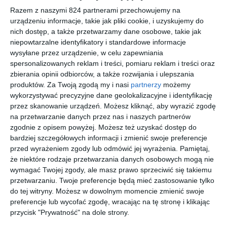
"Hrabia Monte Christo" czy "Trzej muszkieterowie". Początkowo
Razem z naszymi 824 partnerami przechowujemy na
pracował jako kancelista, założył też wraz z przyjacielem
urządzeniu informacje, takie jak pliki cookie, i uzyskujemy do
amatorski teatr i rozwijał się jako dramaturg. Jego działalność
nich dostęp, a także przetwarzamy dane osobowe, takie jak
twórcza przypadła na okres renesansu powieści historycznej we
niepowtarzalne identyfikatory i standardowe informacje
Francji. Stał się niekwestionowanym mistrzem tego gatunku.
wysyłane przez urządzenie, w celu zapewniania
spersonalizowanych reklam i treści, pomiaru reklam i treści oraz
Wiódł wystawne życie w Paryżu i słynął z licznych romansów.
zbierania opinii odbiorców, a także rozwijania i ulepszania
produktów.
Za Twoją zgodą my i nasi
partnerzy
możemy
wykorzystywać precyzyjne dane geolokalizacyjne i identyfikację
Na sąsiedniej półce
przez skanowanie urządzeń. Możesz kliknąć, aby wyrazić zgodę
na przetwarzanie danych przez nas i naszych partnerów
zgodnie z opisem powyżej. Możesz też uzyskać dostęp do
bardziej szczegółowych informacji i zmienić swoje preferencje
przed wyrażeniem zgody lub odmówić jej wyrażenia.
Pamiętaj,
że niektóre rodzaje przetwarzania danych osobowych mogą nie
[ e-book ]
[ książka, audiobook,
[ książka, audiobook,
[ audiobook, e-book
wymagać Twojej zgody, ale masz prawo sprzeciwić się takiemu
e-book ]
e-book ]
]
Królowa
Trzej
Dama
Hrabia
przetwarzaniu. Twoje preferencje będą mieć zastosowanie tylko
Margot
muszkiete
kameliow
Monte
do tej witryny. Możesz w dowolnym momencie zmienić swoje
rowie
a
Christo
Aleksander
Aleksander
Aleksander
Aleksander
preferencje lub wycofać zgodę, wracając na tę stronę i klikając
Dumas
Dumas
Dumas
Dumas
przycisk "Prywatność" na dole strony.