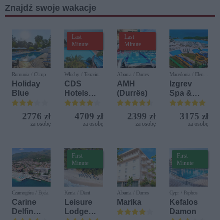
Znajdź swoje wakacje
Last
Last
Minute
Minute
Rumunia / Olimp
Włochy / Terrasini
Albania / Durres
Macedonia / Elen
Kamen
Holiday
CDS
AMH
Izgrev
Blue
Hotels
(Durrës)
Spa &
Terrasini
Aquapark
(ex. Citta
2776 zł
4709 zł
2399 zł
3175 zł
del Mare)
za osobę
za osobę
za osobę
za osobę
First
First
Minute
Minute
Czarnogóra / Bijela
Kenia / Diani
Albania / Durres
Cypr / Paphos
Carine
Leisure
Marika
Kefalos
Delfin
Lodge
Damon