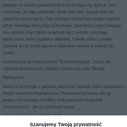
jednego ze swoich gwardzistów król nie bawi się dobrze. Jest
rozżalony, że jego ulubieniec wziął ślub oraz że jego brat nie
zjawił się na przyjęciu. Gdy drażliwy monarcha zostaje urażony
przez hrabiego Bussy'ego d'Amboise, gwardziści zaprzysięgają
mu zemstę. Pan młody wyłamuje się z układu i ostrzega
dworzanina, który popadł w niełaskę. Chwilę potem zostaje
zabrany przez króla wprost z własnego wesela w podróż do
Luwru.
Kontynuacja słynnej powieści "Królowa Margot". Uczta dla
miłośników twórczości Waltera Scotta czy Lwa Tołstoja.
Walezjusze
Klasyczna trylogia z gatunku płaszcza i szpady, która opowiada o
losach ostatnich Walezjuszów. Płomienne romanse, intrygi
polityczne i brutalne konflikty w tle ważnych wydarzeń
historycznych - jak to u Dumasa bywa.
Aleksander Dumas (1802-1870) - francuski pisarz, autor powieści
przygodowych zaliczanych do klasyki literatury, takich jak
Szanujemy Twoją prywatność