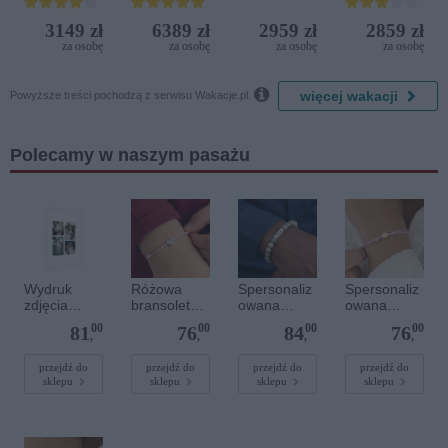
Bijela (ex.
Beach &
Iberostar
Golf
3149 zł
6389 zł
2959 zł
2859 zł
Bijela
Resort by
za osobę
za osobę
za osobę
za osobę
Delfin)
Diamonds

więcej wakacji
Powyższe treści pochodzą z serwisu Wakacje.pl.
Polecamy w naszym pasażu
Wydruk
Różowa
Spersonaliz
Spersonaliz
zdjęcia
bransoletka
owana
owana
plakatu - 50
sznurkowa
bransoletka
bransoletka
00
00
00
00
81
76
84
76
x 70 cm
dla dzieci -
z
sznurkowa -
,
,
,
,
Spersonaliz
kamieniami
Różowa -
owana -
szlachetnym
Złote kółko
przejdź do
przejdź do
przejdź do
przejdź do
sklepu
sklepu
sklepu
sklepu
Srebrne
i - Szary - M
serce
- 6 mm