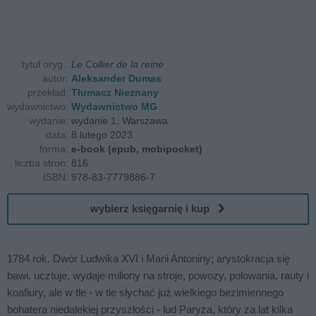
tytuł oryg.:
Le Collier de la reine
autor:
Aleksander Dumas
przekład:
Tłumacz Nieznany
wydawnictwo:
Wydawnictwo MG
wydanie:
wydanie 1, Warszawa
data:
8 lutego 2023
forma:
e-book (epub, mobipocket)
liczba stron:
816
ISBN:
978-83-7779886-7
wybierz księgarnię i kup
1784 rok. Dwór Ludwika XVI i Marii Antoniny; arystokracja się
bawi, ucztuje, wydaje miliony na stroje, powozy, polowania, rauty i
koafiury, ale w tle - w tle słychać już wielkiego bezimiennego
bohatera niedalekiej przyszłości - lud Paryża, który za lat kilka