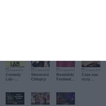
Kup bilet
8 sierpnia 2026
15 sierpnia 2026
22 sierpnia 2026
23 sierpnia 2026
Comedy
Słoneczni
Beskidzki
Czas nas
Lab -
Chłopcy
Festiwal
uczy
Laboratori
Country
pogody -
um
Tribute to
Komedii
Stanisław
Soyka