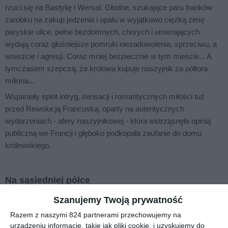
rzuci się na Bastylię i Wersal. Głodne, szukające paru franków
zarobku na zakup jedzenia i opału w wyjątkowo ciężką zimę
paryskie ulice, pełne bezdomnych, chorych i umierających
wydają coraz głośniejsze pomruki niezadowolenia, sprzeciwu, a
wreszcie i agresji. Coraz mniej bezpiecznie w tym mieście... A
tymczasem szepczą, że królowa kupuje naszyjnik za półtora
miliona...
Wspaniały splot intryg, sensacji i romantycznych miłości tuż
przed Rewolucją Francuską, oparty na autentycznych
wydarzeniach - afery naszyjnikowej - która wstrząsnęła opinią
publiczną we Francji i głęboko podkopała zaufanie do domu
królewskiego.
Na sąsiedniej półce
Szanujemy Twoją prywatność
Razem z naszymi 824 partnerami przechowujemy na
urządzeniu informacje, takie jak pliki cookie, i uzyskujemy do