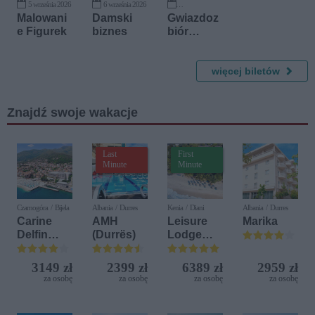
5 września 2026
6 września 2026
23 listopada 2026
Malowani
Damski
Gwiazdoz
e Figurek
biznes
biór
Muzyczny
czyli
Największ
więcej biletów
e przeboje
światowe
Znajdź swoje wakacje
go kina
Last
First
Minute
Minute
Czarnogóra / Bijela
Albania / Durres
Kenia / Diani
Albania / Durres
Carine
AMH
Leisure
Marika
Delfin
(Durrës)
Lodge
Bijela (ex.
Beach &
Iberostar
Golf
3149 zł
2399 zł
6389 zł
2959 zł
Bijela
Resort by
za osobę
za osobę
za osobę
za osobę
Delfin)
Diamonds