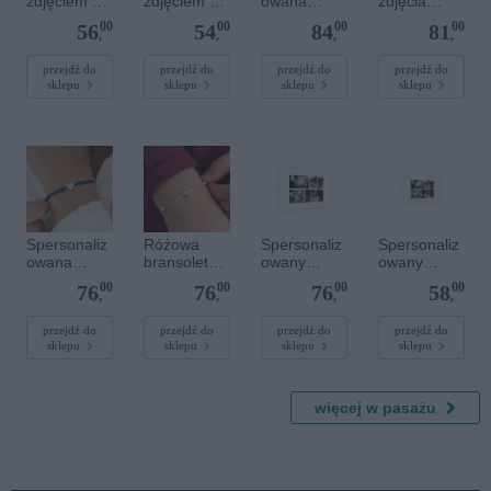
zdjęciem 30
zdjęciem 20
owana
zdjęcia
x 30 cm
x 20 cm
bransoletka
plakatu - 50
00
00
00
00
56
54
84
81
z
x 70 cm
,
,
,
,
kamieniami
szlachetnym
przejdź do
przejdź do
przejdź do
przejdź do
sklepu
sklepu
sklepu
sklepu
i - Szary - M
- 6 mm
Spersonaliz
Różowa
Spersonaliz
Spersonaliz
owana
bransoletka
owany
owany
bransoletka
sznurkowa
plakat - 60 x
plakat - 30 x
00
00
00
00
76
76
76
58
sznurkowa -
dla dzieci -
40 cm
20 cm
,
,
,
,
Niebieska -
Spersonaliz
Srebrne
owana -
przejdź do
przejdź do
przejdź do
przejdź do
sklepu
sklepu
sklepu
sklepu
serce
Srebrne
serce
więcej w pasażu