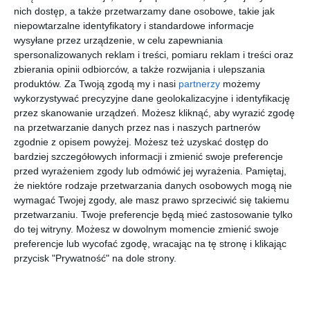
nich dostęp, a także przetwarzamy dane osobowe, takie jak
niepowtarzalne identyfikatory i standardowe informacje
[ książka, audiobook,
[ książka, audiobook,
[ audiobook, e-book
[ e-book ]
e-book ]
e-book ]
]
wysyłane przez urządzenie, w celu zapewniania
Trzej
Dama
Hrabia
Hrabia
spersonalizowanych reklam i treści, pomiaru reklam i treści oraz
muszkiete
kameliow
Monte
Monte
rowie
a
Christo
Christo
zbierania opinii odbiorców, a także rozwijania i ulepszania
Aleksander
Aleksander
Aleksander
Aleksander
Dumas
Dumas
Dumas
Dumas
tom 3
produktów.
Za Twoją zgodą my i nasi
partnerzy
możemy
wykorzystywać precyzyjne dane geolokalizacyjne i identyfikację
przez skanowanie urządzeń. Możesz kliknąć, aby wyrazić zgodę
na przetwarzanie danych przez nas i naszych partnerów
zgodnie z opisem powyżej. Możesz też uzyskać dostęp do
bardziej szczegółowych informacji i zmienić swoje preferencje
przed wyrażeniem zgody lub odmówić jej wyrażenia.
Pamiętaj,
[ e-book ]
[ e-book ]
[ książka, audiobook
[ książka, audiobook
że niektóre rodzaje przetwarzania danych osobowych mogą nie
]
]
Hrabia
Hrabia
Trzej
Trzej
wymagać Twojej zgody, ale masz prawo sprzeciwić się takiemu
Monte
Monte
muszkiete
muszkiete
przetwarzaniu. Twoje preferencje będą mieć zastosowanie tylko
Christo
Christo
rowie.
rowie.
Aleksander
Aleksander
Aleksander
Aleksander
Dumas
Dumas
Dumas
Dumas
tom 4
tom 5
Tom 2
Tom 1
do tej witryny. Możesz w dowolnym momencie zmienić swoje
preferencje lub wycofać zgodę, wracając na tę stronę i klikając
przycisk "Prywatność" na dole strony.