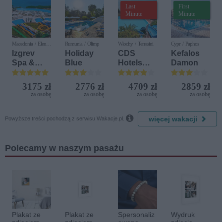
Last
First
Minute
Minute
Macedonia / Elen
Rumunia / Olimp
Włochy / Terrasini
Cypr / Paphos
Kamen
Izgrev
Holiday
CDS
Kefalos
Spa &
Blue
Hotels
Damon
Aquapark
Terrasini
(ex. Citta
3175 zł
2776 zł
4709 zł
2859 zł
del Mare)
za osobę
za osobę
za osobę
za osobę

więcej wakacji
Powyższe treści pochodzą z serwisu Wakacje.pl.
Polecamy w naszym pasażu
Plakat ze
Plakat ze
Spersonaliz
Wydruk