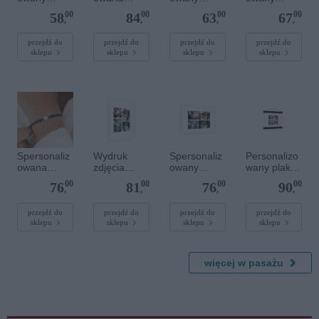
plakat - 30 x
bransoletka
plakat - 30 x
plakat - 40 x
00
00
00
00
58
84
63
67
20 cm
z
40 cm
40 cm
,
,
,
,
kamieniami
szlachetnym
przejdź do
przejdź do
przejdź do
przejdź do
sklepu
sklepu
sklepu
sklepu
i - Szary - M
- 6 mm
Spersonaliz
Wydruk
Spersonaliz
Personalizo
owana
zdjęcia
owany
wany plakat
bransoletka
plakatu - 50
plakat - 60 x
z
00
00
00
00
76
81
76
90
sznurkowa -
x 70 cm
40 cm
lakierowany
,
,
,
,
Niebieska -
m
Srebrne
magnetyczn
przejdź do
przejdź do
przejdź do
przejdź do
sklepu
sklepu
sklepu
sklepu
serce
ym
wieszaczkie
m 20 x 20
cm
więcej w pasażu