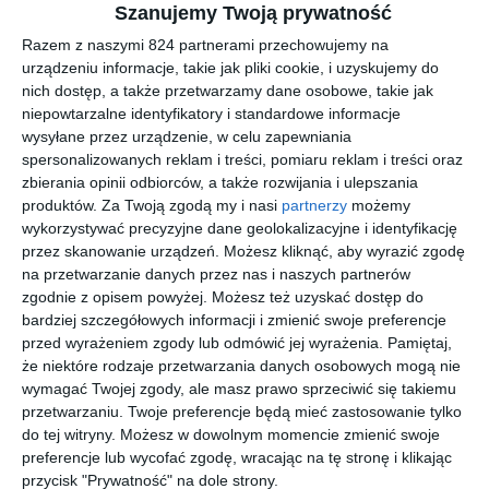
Szanujemy Twoją prywatność
wiemy co będzie następnej stronie.
Razem z naszymi 824 partnerami przechowujemy na
fragment recenzji bloga Poczytajmi.blog (Mały Pokój z
urządzeniu informacje, takie jak pliki cookie, i uzyskujemy do
Książkami)
nich dostęp, a także przetwarzamy dane osobowe, takie jak
niepowtarzalne identyfikatory i standardowe informacje
wysyłane przez urządzenie, w celu zapewniania
Na sąsiedniej półce
spersonalizowanych reklam i treści, pomiaru reklam i treści oraz
zbierania opinii odbiorców, a także rozwijania i ulepszania
produktów.
Za Twoją zgodą my i nasi
partnerzy
możemy
wykorzystywać precyzyjne dane geolokalizacyjne i identyfikację
przez skanowanie urządzeń. Możesz kliknąć, aby wyrazić zgodę
na przetwarzanie danych przez nas i naszych partnerów
zgodnie z opisem powyżej. Możesz też uzyskać dostęp do
[ książka, e-book ]
[ książka, e-book ]
[ książka, e-book ]
[ książka, e-book ]
bardziej szczegółowych informacji i zmienić swoje preferencje
Zakochan
Ucieczka
Elf i dom
Ja, Majka
przed wyrażeniem zgody lub odmówić jej wyrażenia.
Pamiętaj,
y
na Górę
strachów
Rafał Witek
grzeczny
Marzeń
że niektóre rodzaje przetwarzania danych osobowych mogą nie
Wojciech
Rafał Witek
Marcin Pałasz
Cesarz,
pies
wymagać Twojej zgody, ale masz prawo sprzeciwić się takiemu
Katarzyna
przetwarzaniu. Twoje preferencje będą mieć zastosowanie tylko
Terechowicz
do tej witryny. Możesz w dowolnym momencie zmienić swoje
preferencje lub wycofać zgodę, wracając na tę stronę i klikając
przycisk "Prywatność" na dole strony.