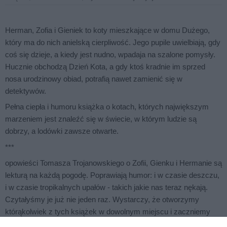
Herman, Zofia i Gieniek to koty mieszkające w domu Dużego,
który ma do nich anielską cierpliwość. Jego pupile uwielbiają, gdy
coś się dzieje, a kiedy jest nudno, wpadaja na szalone pomysły.
Hucznie obchodzą Dzień Kota, a gdy ktoś kradnie im sprzed
nosa urodzinowy obiad, potrafią nawet zamienić się w
detektywów.
Pełna ciepła i humoru książka o kotach, których największym
marzeniem jest znaleźć się w świecie, w którym ludzie są
dobrzy, a lodówki zawsze otwarte.
***
opowieści
Tomasza Trojanowskiego
o Zofii, Gienku i Hermanie są
lekturą na każdą pogodę. Poprawiają humor: i w czasie deszczu,
i w czasie tropikalnych upałów - takich jakie nas teraz nękają.
Czytałyśmy je już nie jeden raz. Wystarczy, że otworzymy
którąkolwiek z tych książek w dowolnym miejscu i zaczniemy
czytać, a... wybuchy śmiechu murowane, mimo że doskonale