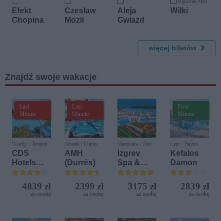
6 grudnia 2026
27 września 2026
1 października 2026
16 października 2026
Efekt
Czesław
Aleja
Wilki
Chopina
Mozil
Gwiazd
więcej biletów
Znajdź swoje wakacje
Last
Last
First
Minute
Minute
Minute
Włochy / Terrasini
Albania / Durres
Macedonia / Elen
Cypr / Paphos
Kamen
CDS
AMH
Izgrev
Kefalos
Hotels
(Durrës)
Spa &
Damon
Terrasini
Aquapark
(ex. Citta
4839 zł
2399 zł
3175 zł
2839 zł
del Mare)
za osobę
za osobę
za osobę
za osobę