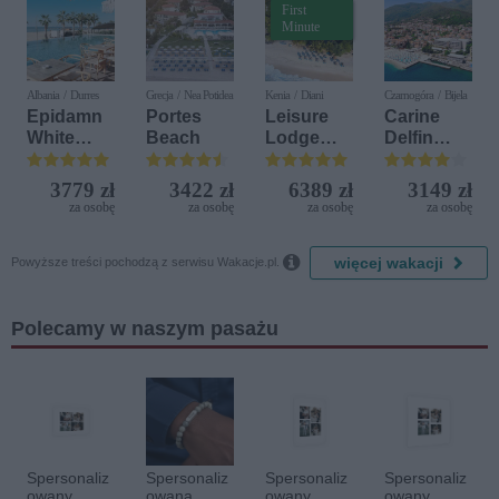
First
Minute
Albania / Durres
Grecja / Nea Potidea
Kenia / Diani
Czarnogóra / Bijela
Epidamn
Portes
Leisure
Carine
White
Beach
Lodge
Delfin
Sensation
Beach &
Bijela (ex.
Golf
Iberostar
3779 zł
3422 zł
6389 zł
3149 zł
Resort by
Bijela
za osobę
za osobę
za osobę
za osobę
Diamonds
Delfin)

więcej wakacji
Powyższe treści pochodzą z serwisu Wakacje.pl.
Polecamy w naszym pasażu
Spersonaliz
Spersonaliz
Spersonaliz
Spersonaliz
owany
owana
owany
owany