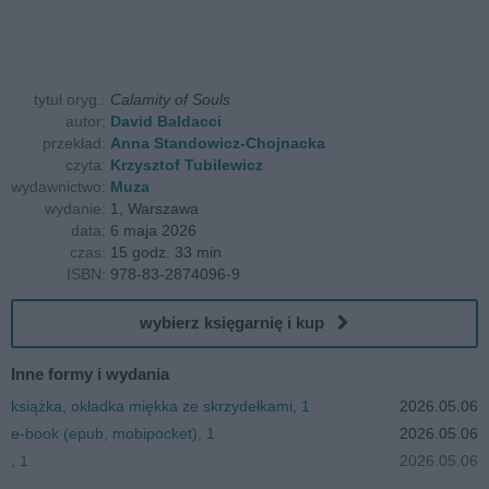
tytuł oryg.:
Calamity of Souls
autor:
David Baldacci
przekład:
Anna Standowicz-Chojnacka
czyta:
Krzysztof Tubilewicz
wydawnictwo:
Muza
wydanie:
1, Warszawa
data:
6 maja 2026
czas:
15 godz. 33 min
ISBN:
978-83-2874096-9
wybierz księgarnię i kup
Inne formy i wydania
książka, okładka miękka ze skrzydełkami, 1
2026.05.06
e-book (epub, mobipocket), 1
2026.05.06
, 1
2026.05.06