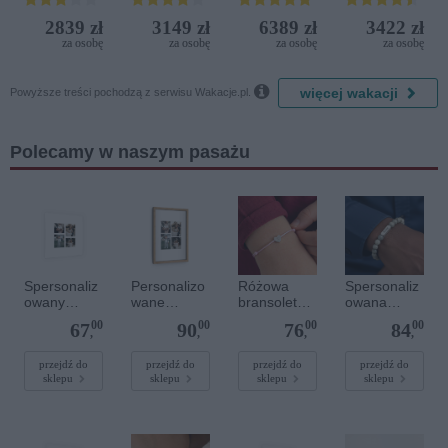
Iberostar
Golf
2839 zł
3149 zł
6389 zł
3422 zł
Bijela
Resort by
za osobę
za osobę
za osobę
za osobę
Delfin)
Diamonds

więcej wakacji
Powyższe treści pochodzą z serwisu Wakacje.pl.
Polecamy w naszym pasażu
Spersonaliz
Personalizo
Różowa
Spersonaliz
owany
wane
bransoletka
owana
plakat - 40 x
zdjęcie w
sznurkowa
bransoletka
00
00
00
00
67
90
76
84
40 cm
drewnianej
dla dzieci -
z
,
,
,
,
ramce 20 x
Spersonaliz
kamieniami
30 cm
owana -
szlachetnym
przejdź do
przejdź do
przejdź do
przejdź do
sklepu
sklepu
sklepu
sklepu
Srebrne
i - Szary - M
serce
- 6 mm