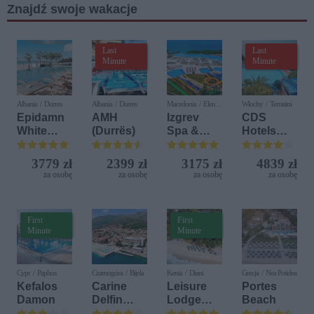
Znajdź swoje wakacje
U21
Last
Last
Minute
Minute
Albania / Durres
Albania / Durres
Macedonia / Elen
Włochy / Terrasini
Kamen
Epidamn
AMH
Izgrev
CDS
White
(Durrës)
Spa &
Hotels
Sensation
Aquapark
Terrasini
(ex. Citta
3779 zł
2399 zł
3175 zł
4839 zł
del Mare)
za osobę
za osobę
za osobę
za osobę
First
First
Minute
Minute
Cypr / Paphos
Czarnogóra / Bijela
Kenia / Diani
Grecja / Nea Potidea
Kefalos
Carine
Leisure
Portes
Damon
Delfin
Lodge
Beach
Bijela (ex.
Beach &