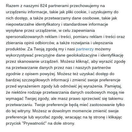
Razem z naszymi 824 partnerami przechowujemy na
urządzeniu informacje, takie jak pliki cookie, i uzyskujemy do
Na sąsiedniej półce
nich dostęp, a także przetwarzamy dane osobowe, takie jak
niepowtarzalne identyfikatory i standardowe informacje
wysyłane przez urządzenie, w celu zapewniania
nowość
spersonalizowanych reklam i treści, pomiaru reklam i treści oraz
zbierania opinii odbiorców, a także rozwijania i ulepszania
produktów.
Za Twoją zgodą my i nasi
partnerzy
możemy
wykorzystywać precyzyjne dane geolokalizacyjne i identyfikację
[ książka, audiobook,
[ e-book ]
[ e-book ]
[ audiobook, e-book
e-book ]
]
Władza
Stąpając
Budynek
W
przez skanowanie urządzeń. Możesz kliknąć, aby wyrazić zgodę
absolutna
po linie
Q
pułapce
na przetwarzanie danych przez nas i naszych partnerów
pamięci
David Baldacci
David Baldacci
David Baldacci
David Baldacci
zgodnie z opisem powyżej. Możesz też uzyskać dostęp do
bardziej szczegółowych informacji i zmienić swoje preferencje
przed wyrażeniem zgody lub odmówić jej wyrażenia.
Pamiętaj,
że niektóre rodzaje przetwarzania danych osobowych mogą nie
wymagać Twojej zgody, ale masz prawo sprzeciwić się takiemu
przetwarzaniu. Twoje preferencje będą mieć zastosowanie tylko
do tej witryny. Możesz w dowolnym momencie zmienić swoje
[ e-book ]
[ e-book ]
[ e-book ]
[ książka, e-book ]
preferencje lub wycofać zgodę, wracając na tę stronę i klikając
Ucieczka
Odkupieni
Towar
Dzień
przycisk "Prywatność" na dole strony.
e
zero
David Baldacci
David Baldacci
David Baldacci
David Baldacci