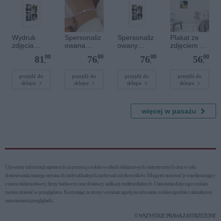
Wydruk
Spersonaliz
Spersonaliz
Plakat ze
zdjęcia
owana
owany
zdjęciem 30
plakatu - 50
bransoletka
plakat - 40 x
x 30 cm
00
00
00
00
81
76
76
56
x 70 cm
sznurkowa -
60 cm
,
,
,
,
Różowa -
Srebrne
przejdź do
przejdź do
przejdź do
przejdź do
sklepu
sklepu
sklepu
sklepu
kółko
więcej w pasażu
Używamy informacji zapisanych za pomocą cookies w celach reklamowych i statystycznych oraz w celu
dostosowania naszego serwisu do indywidualnych zachowań użytkowni­ków. Mogą też stosować je współpracujący
z nami reklamodawcy, firmy badawcze oraz dostawcy aplikacji multimedialnych. Ustawienia dotyczące cookies
można zmienić w przeglądarce. Korzystając ze strony wyrażasz zgodę na używanie cookies zgodnie z aktualnymi
ustawieniami przeglądarki.
© WSZYSTKIE PRAWA ZASTRZEŻONE