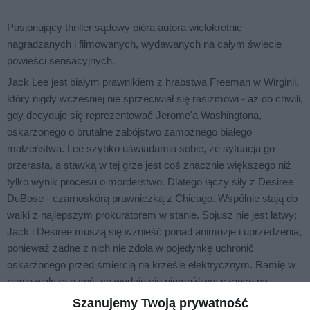
Pasjonujący thriller sądowy pióra autora wielokrotnie
nagradzanych i filmowanych, wydawanych na całym świecie
powieści sensacyjnych.
Jack Lee jest białym prawnikiem z hrabstwa Freeman w Wirginii,
który nigdy wcześniej nie sprzeciwiał się rasizmowi - aż do chwili,
gdy decyduje się reprezentować Jerome'a Washingtona,
oskarżonego o brutalne zabójstwo zamożnego białego
małżeństwa. Lee szybko uświadamia sobie, że sytuacja go
przerasta, a stawką w tej grze jest coś znacznie większego niż
tylko wynik procesu o morderstwo. Dlatego łączy siły z Desiree
DuBose - czarnoskórą prawniczką z Chicago. Wspólnie stają do
walki z najlepszym prokuratorem w stanie. Sojusz nie jest łatwy;
Jack i Desiree muszą się wznieść ponad animozje i uprzedzenia,
ponieważ żadne z nich nie zdoła w pojedynkę uchronić
oskarżonego przed śmiercią na krześle elektrycznym. Ramię w
ramię walczą o coś, co wydaje się niemożliwe: szansę na
uczciwy proces i sprawiedliwość.
Szanujemy Twoją prywatność