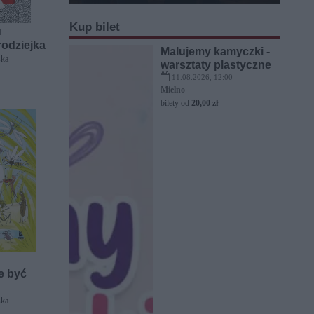
Kup bilet
]
odziejka
Malujemy kamyczki -
ska
warsztaty plastyczne
11.08.2026, 12:00
Mielno
bilety od
20,00 zł
e być
ska