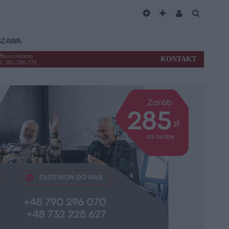
SZAWA
Biuro reklamy
KONTAKT
el. 502-280-720