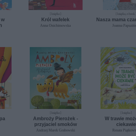
[ książka ]
[ książka, e-book 
 w
Król wafelek
Nasza mama czar
h
Anna Onichimowska
Joanna Papuziń
[ książka ]
[ książka ]
pa
Ambroży Pierożek -
W trawie moż
przyjaciel smoków
ciekawie
Andrzej Marek Grabowski
Renata Piątkow