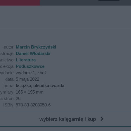
autor:
Marcin Brykczyński
ustracje:
Daniel Włodarski
nictwo:
Literatura
olekcja:
Poduszkowce
ydanie:
wydanie 1, Łódź
data:
5 maja 2022
forma:
książka, okładka twarda
ymiary:
165 × 195 mm
ba stron:
26
ISBN:
978-83-8208050-6
wybierz księgarnię i kup