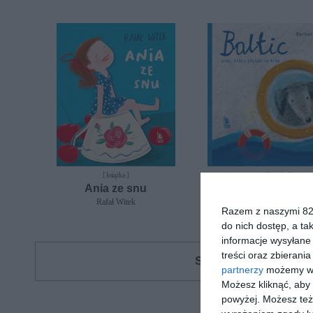
[ książka ]
[ książka ]
Ania ze snu
Baltic Pies, który p
krze
Rafał Witek
Razem z naszymi 824
Barbara Gawryluk
do nich dostęp, a ta
informacje wysyłane 
treści oraz zbierania
Szukasz książki, au
partnerzy
możemy wyk
Możesz kliknąć, aby
powyżej. Możesz też 