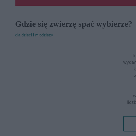
Gdzie się zwierzę spać wybierze?
dla dzieci i młodzieży
il
wydaw
k
w
w
licz