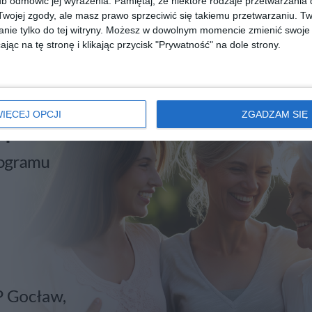
b odmówić jej wyrażenia.
Pamiętaj, że niektóre rodzaje przetwarzani
ojej zgody, ale masz prawo sprzeciwić się takiemu przetwarzaniu. Tw
nie tylko do tej witryny. Możesz w dowolnym momencie zmienić swoje 
jąc na tę stronę i klikając przycisk "Prywatność" na dole strony.
IĘCEJ OPCJI
ZGADZAM SIĘ