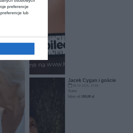
a danych osobowych
oje preferencje
preferencje lub
Jacek Cygan i goście
08.10.2026, 19:00
Tczew
bilety od
180,00 zł