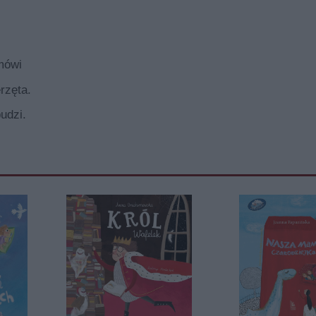
mówi
rzęta.
budzi.