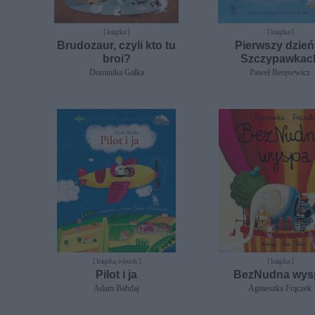
[ książka ]
[ książka ]
Brudozaur, czyli kto tu
Pierwszy dzień
broi?
Szczypawkac
Dominika Gałka
Paweł Beręsewicz
[ książka, e-book ]
[ książka ]
Pilot i ja
BezNudna wys
Adam Bahdaj
Agnieszka Frączek