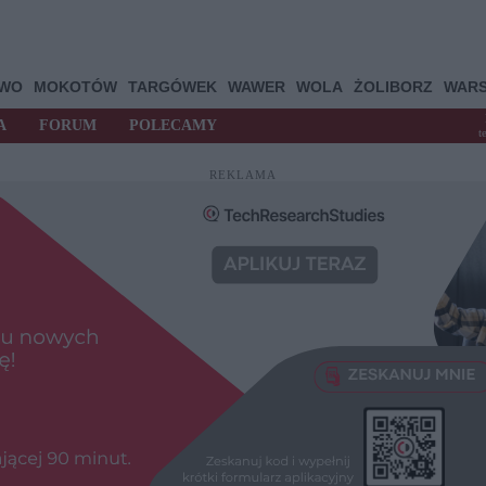
OWO
MOKOTÓW
TARGÓWEK
WAWER
WOLA
ŻOLIBORZ
WAR
A
FORUM
POLECAMY
t
REKLAMA