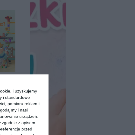
m zostać
ookie, i uzyskujemy
ski
ry i standardowe
ści, pomiaru reklam i
godą my i nasi
kanowanie urządzeń.
w zgodnie z opisem
preferencje przed