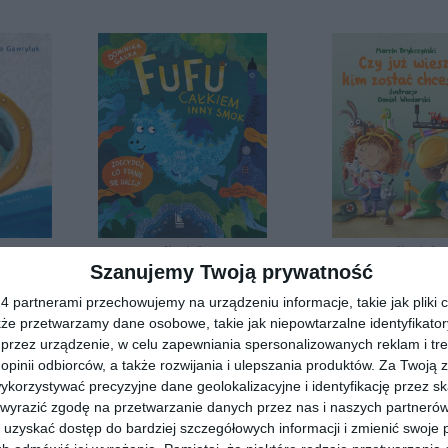
[ książka ]
[ książka ]
łynął na
Fufu. Całkiem inny smok
Szanujemy Twoją prywatność
Czy już wiesz ki
chcesz?
Dominika Gałka
 partnerami przechowujemy na urządzeniu informacje, takie jak pliki c
Marcin Brykczyń
kże przetwarzamy dane osobowe, takie jak niepowtarzalne identyfikato
przez urządzenie, w celu zapewniania spersonalizowanych reklam i tre
 opinii odbiorców, a także rozwijania i ulepszania produktów.
Za Twoją z
diobooka?
Skorzystaj z wyszukiwarki
orzystywać precyzyjne dane geolokalizacyjne i identyfikację przez s
 wyrazić zgodę na przetwarzanie danych przez nas i naszych partneró
uzyskać dostęp do bardziej szczegółowych informacji i zmienić swoje 
REKLAMA