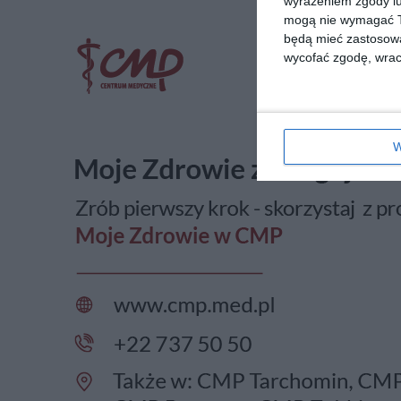
wyrażeniem zgody lu
mogą nie wymagać Tw
będą mieć zastosowa
wycofać zgodę, wraca
W