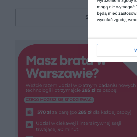
wyrażeniem zgody lu
mogą nie wymagać Tw
będą mieć zastosowa
Szukasz książki, au
wycofać zgodę, wraca
W