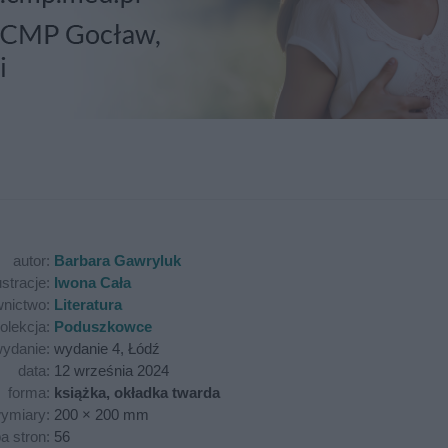
autor:
Barbara Gawryluk
ustracje:
Iwona Cała
nictwo:
Literatura
olekcja:
Poduszkowce
ydanie:
wydanie 4, Łódź
data:
12 września 2024
forma:
książka, okładka twarda
ymiary:
200 × 200 mm
ba stron:
56