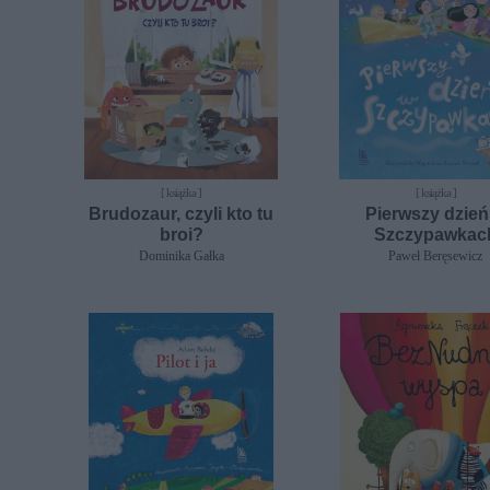
[ książka ]
[ książka ]
Brudozaur, czyli kto tu
Pierwszy dzień
broi?
Szczypawkac
Dominika Gałka
Paweł Beręsewicz