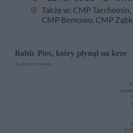
Baltic Pies, który płynął na krze
dla dzieci i młodzieży
il
wydaw
k
w
w
licz