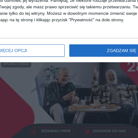
b odmówić jej wyrażenia.
Pamiętaj, że niektóre rodzaje przetwarzani
ojej zgody, ale masz prawo sprzeciwić się takiemu przetwarzaniu. Tw
nie tylko do tej witryny. Możesz w dowolnym momencie zmienić swoje 
diobooka?
Skorzystaj z wyszukiwarki
jąc na tę stronę i klikając przycisk "Prywatność" na dole strony.
REKLAMA
IĘCEJ OPCJI
ZGADZAM SIĘ