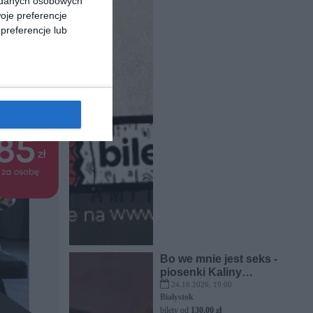
a danych osobowych
oje preferencje
preferencje lub
Bo we mnie jest seks -
piosenki Kaliny
Jędrusik
24.10.2026, 19:00
Białystok
bilety od
130,00 zł