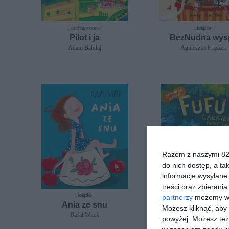
[ książka, e-book ]
[ książka ]
Pilot i ja
BezNudna wys
Adam Bahdaj
Agnieszka Frączek
Razem z naszymi 824
do nich dostęp, a ta
informacje wysyłane 
treści oraz zbierania
[ książka ]
[ książka ]
partnerzy
możemy wyk
Ania ze snu
Fufu. Całkiem inn
Możesz kliknąć, aby
Rafał Witek
Dominika Gałka
powyżej. Możesz też 