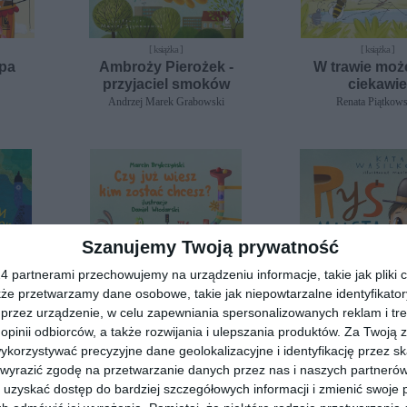
[ książka ]
[ książka ]
pa
Ambroży Pierożek -
W trawie moż
przyjaciel smoków
ciekawie
Andrzej Marek Grabowski
Renata Piątkow
Szanujemy Twoją prywatność
 partnerami przechowujemy na urządzeniu informacje, takie jak pliki c
kże przetwarzamy dane osobowe, takie jak niepowtarzalne identyfikato
przez urządzenie, w celu zapewniania spersonalizowanych reklam i tre
 opinii odbiorców, a także rozwijania i ulepszania produktów.
Za Twoją z
[ książka ]
[ książka ]
orzystywać precyzyjne dane geolokalizacyjne i identyfikację przez s
y smok
Czy już wiesz kim zostać
Ryś mias
 wyrazić zgodę na przetwarzanie danych przez nas i naszych partneró
chcesz?
Katarzyna Wasilk
uzyskać dostęp do bardziej szczegółowych informacji i zmienić swoje 
Marcin Brykczyński