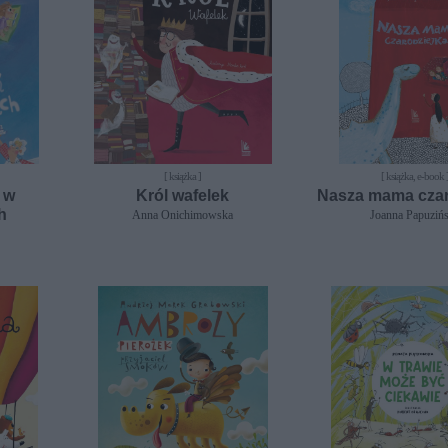
[ książka ]
[ książka, e-book 
 w
Król wafelek
Nasza mama czar
h
Anna Onichimowska
Joanna Papuziń