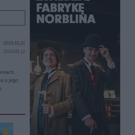
2019.10.21
2024.09.12
eniach.
a o jego
m.