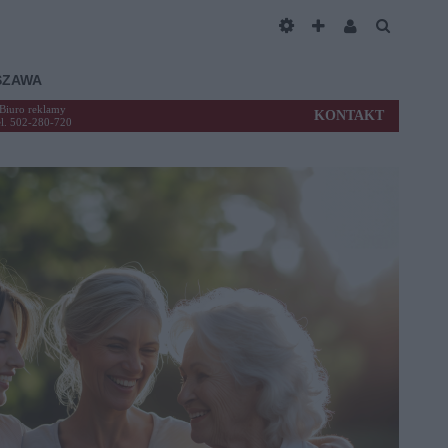
SZAWA
Biuro reklamy
KONTAKT
el. 502-280-720