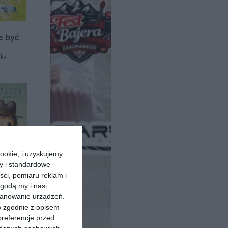
e być
ska
ookie, i uzyskujemy
ry i standardowe
ści, pomiaru reklam i
godą my i nasi
kanowanie urządzeń.
ta
w zgodnie z opisem
owska
preferencje przed