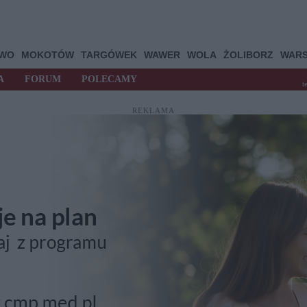
OWO
MOKOTÓW
TARGÓWEK
WAWER
WOLA
ŻOLIBORZ
WAR
A
FORUM
POLECAMY
t
REKLAMA