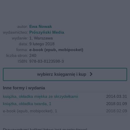
autor:
Ewa Nowak
wydawnictwo:
Prószyński Media
wydanie:
1, Warszawa
data:
9 lutego 2018
forma:
e-book (epub, mobipocket)
liczba stron:
240
ISBN:
978-83-8123598-3
wybierz księgarnię i kup
Inne formy i wydania
książka, okładka miękka ze skrzydełkami
2014.03.31
książka, okładka twarda, 1
2018.01.09
e-book (epub, mobipocket), 1
2018.02.09
Przyzwoitymi ludźmi łatwo jest manipulować...