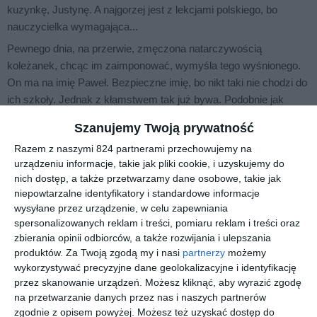
kuzynkę, Justynę. A najgorzej jest z lekcjami polskiego, bo
nauczycielka wymagająca...
Pewnego dnia, na przerwie, zmęczona natarczywością
koleżanek, chcąc im zaimponować, wymyśla tego wyśnionego.
On ma na imię Paweł. Bezpieczne imię, bo nikt taki nie chodzi do
ich szkoły. Jednak z kłamstwem tak już bywa. Podobnie jak
plotka, która przekazywana z ust do ust szybko obiega małe
Szanujemy Twoją prywatność
miasto i to kłamstwo spowoduje uruchomienie kolejnych
Razem z naszymi 824 partnerami przechowujemy na
elementów domina. I ten dzień, jak w Domino Day, uruchomi
urządzeniu informacje, takie jak pliki cookie, i uzyskujemy do
zmiany w życiu Niny. Czy jednak będą to zmiany na lepsze?
nich dostęp, a także przetwarzamy dane osobowe, takie jak
Dwie wiadomości, dwa wydarzenia, które można ze sobą
niepowtarzalne identyfikatory i standardowe informacje
połączyć i - oto z kłamstwa tworzy się - no, nie niestety - nie
wysyłane przez urządzenie, w celu zapewniania
spersonalizowanych reklam i treści, pomiaru reklam i treści oraz
prawda. Raczej pozory prawdy, ale i tyle wystarczy, by
zbierania opinii odbiorców, a także rozwijania i ulepszania
skorzystać z nadarzającej się okazji. I Nina staje w centrum
produktów.
Za Twoją zgodą my i nasi
partnerzy
możemy
wydarzeń.
wykorzystywać precyzyjne dane geolokalizacyjne i identyfikację
Czasem jest tak, że spraw nie da się zatrzymać po tym, gdy
przez skanowanie urządzeń. Możesz kliknąć, aby wyrazić zgodę
zostały zainicjowane. Czy dzięki tym wydarzeniom Nina nie
na przetwarzanie danych przez nas i naszych partnerów
zgodnie z opisem powyżej. Możesz też uzyskać dostęp do
może zmienić swojego postępowania i opinii o osobach, które ją