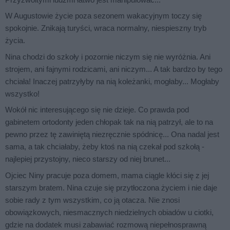
W Augustowie życie poza sezonem wakacyjnym toczy się
spokojnie. Znikają turyści, wraca normalny, niespieszny tryb
życia.
Nina chodzi do szkoły i pozornie niczym się nie wyróżnia. Ani
strojem, ani fajnymi rodzicami, ani niczym... A tak bardzo by tego
chciała! Inaczej patrzyłyby na nią koleżanki, mogłaby... Mogłaby
wszystko!
Wokół nic interesującego się nie dzieje. Co prawda pod
gabinetem ortodonty jeden chłopak tak na nią patrzył, ale to na
pewno przez tę zawiniętą niezręcznie spódnicę... Ona nadal jest
sama, a tak chciałaby, żeby ktoś na nią czekał pod szkołą -
najlepiej przystojny, nieco starszy od niej brunet...
Ojciec Niny pracuje poza domem, mama ciągle kłóci się z jej
starszym bratem. Nina czuje się przytłoczona życiem i nie daje
sobie rady z tym wszystkim, co ją otacza. Nie znosi
obowiązkowych, niesmacznych niedzielnych obiadów u ciotki,
gdzie na dodatek musi zabawiać rozmową niepełnosprawną