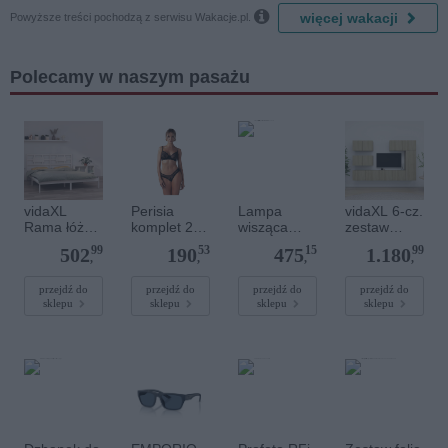

więcej wakacji
Powyższe treści pochodzą z serwisu Wakacje.pl.
Polecamy w naszym pasażu
vidaXL
Perisia
Lampa
vidaXL 6-cz.
Rama łóżka,
komplet 2-
wisząca
zestaw
biała, lite
częściowy
biała ze
szafek TV,
99
53
15
99
502
190
475
1.180
drewno, 200
M/L
złotymi
dąb
,
,
,
,
x 200 cm
elementami
sonoma,
EMIBIG
materiał
przejdź do
przejdź do
przejdź do
przejdź do
sklepu
sklepu
sklepu
sklepu
1182/4
drewnopoch
odny