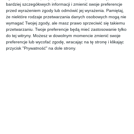
bardziej szczegółowych informacji i zmienić swoje preferencje
otaczają? Jak długo wytrzyma w stworzonej przez siebie
przed wyrażeniem zgody lub odmówić jej wyrażenia.
Pamiętaj,
sytuacji, jak daleko posunie się w kłamstwach? A może jednak
że niektóre rodzaje przetwarzania danych osobowych mogą nie
zostanie zdemaskowana, bo cała intryga była szyta zbyt grubymi
wymagać Twojej zgody, ale masz prawo sprzeciwić się takiemu
nićmi?
przetwarzaniu. Twoje preferencje będą mieć zastosowanie tylko
do tej witryny. Możesz w dowolnym momencie zmienić swoje
Ninie Petrykowskiej w banalnie prosty sposób przychodzi mijanie
preferencje lub wycofać zgodę, wracając na tę stronę i klikając
się z prawdą. Tu powie coś o chłopaku, tam nazmyśla w innej
przycisk "Prywatność" na dole strony.
sprawie, zerkając na koleżanki szepnie to i owo, gdy nagle
dopadnie ją strach. W tej sytuacji Nina też radzi sobie nieźle;
wypieranie różnych rzeczy ze świadomości dziewczyna ma
opanowane do perfekcji.
Autorka w przekonujący sposób pokazuje w jaki sposób
rzeczywistość wykreowana przez kłamstwa zaczyna przerastać
bohaterkę, jak to, co powiedziała, wraca do niej zwielokrotnione.
Drugą, bardzo istotną, kwestią poruszoną w książce, jest kwestia
funkcjonowania w społeczeństwie (a szczególnie w rodzinie)
dorosłych niepełnosprawnych.
Jeśli chcecie młodym ludziom wyjaśnić znaczenie przysłów