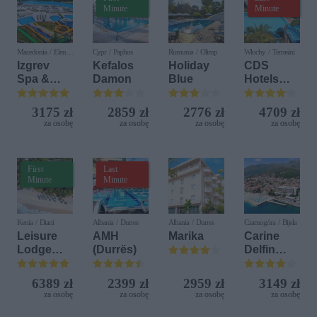
Minute
Minute
Macedonia / Elen
Cypr / Paphos
Rumunia / Olimp
Włochy / Terrasini
Kamen
Izgrev
Kefalos
Holiday
CDS
Spa &
Damon
Blue
Hotels
Aquapark
Terrasini
(ex. Citta
3175 zł
2859 zł
2776 zł
4709 zł
del Mare)
za osobę
za osobę
za osobę
za osobę
First
Last
Minute
Minute
Kenia / Diani
Albania / Durres
Albania / Durres
Czarnogóra / Bijela
Leisure
AMH
Marika
Carine
Lodge
(Durrës)
Delfin
Beach &
Bijela (ex.
Golf
Iberostar
6389 zł
2399 zł
2959 zł
3149 zł
Resort by
Bijela
za osobę
za osobę
za osobę
za osobę
Diamonds
Delfin)