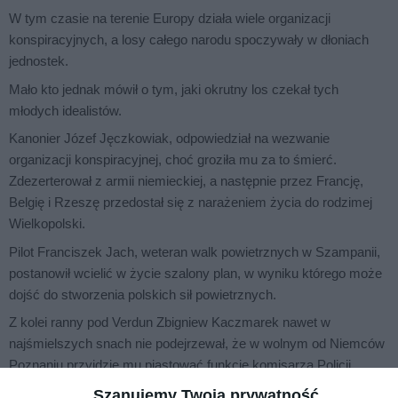
W tym czasie na terenie Europy działa wiele organizacji
konspiracyjnych, a losy całego narodu spoczywały w dłoniach
jednostek.
Mało kto jednak mówił o tym, jaki okrutny los czekał tych
młodych idealistów.
Kanonier Józef Jęczkowiak, odpowiedział na wezwanie
organizacji konspiracyjnej, choć groziła mu za to śmierć.
Zdezerterował z armii niemieckiej, a następnie przez Francję,
Belgię i Rzeszę przedostał się z narażeniem życia do rodzimej
Wielkopolski.
Pilot Franciszek Jach, weteran walk powietrznych w Szampanii,
postanowił wcielić w życie szalony plan, w wyniku którego może
dojść do stworzenia polskich sił powietrznych.
Z kolei ranny pod Verdun Zbigniew Kaczmarek nawet w
najśmielszych snach nie podejrzewał, że w wolnym od Niemców
Poznaniu przyjdzie mu piastować funkcję komisarza Policji
Państwowej.
Szanujemy Twoją prywatność