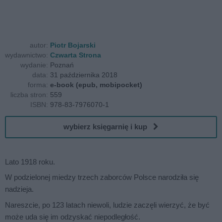
autor:
Piotr Bojarski
wydawnictwo:
Czwarta Strona
wydanie:
Poznań
data:
31 października 2018
forma:
e-book (epub, mobipocket)
liczba stron:
559
ISBN:
978-83-7976070-1
wybierz księgarnię i kup
Lato 1918 roku.
W podzielonej miedzy trzech zaborców Polsce narodziła się
nadzieja.
Nareszcie, po 123 latach niewoli, ludzie zaczęli wierzyć, że być
może uda się im odzyskać niepodległość.