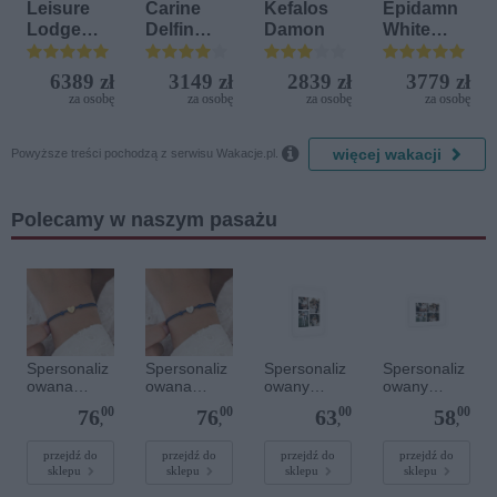
Leisure
Carine
Kefalos
Epidamn
Lodge
Delfin
Damon
White
Beach &
Bijela (ex.
Sensation
Golf
Iberostar
6389 zł
3149 zł
2839 zł
3779 zł
Resort by
Bijela
za osobę
za osobę
za osobę
za osobę
Diamonds
Delfin)

więcej wakacji
Powyższe treści pochodzą z serwisu Wakacje.pl.
Polecamy w naszym pasażu
Spersonaliz
Spersonaliz
Spersonaliz
Spersonaliz
owana
owana
owany
owany
bransoletka
bransoletka
plakat - 30 x
plakat - 30 x
00
00
00
00
76
76
63
58
sznurkowa -
sznurkowa -
40 cm
20 cm
,
,
,
,
Niebieska -
Niebieska -
Złote serce
Srebrne
przejdź do
przejdź do
przejdź do
przejdź do
sklepu
sklepu
sklepu
sklepu
serce