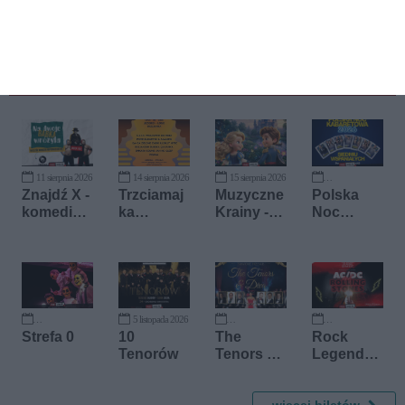
Kup bilet
11 sierpnia 2026
14 sierpnia 2026
15 sierpnia 2026
11 września 2026
Znajdź X -
Trzciamaj
Muzyczne
Polska
komedia
ka
Krainy -
Noc
niewiado
Festiwal -
bajkowy
Kabareto
ma
XII edycja
koncert
wa 2026
dla dzieci
5 listopada 2026
6 października 2026
22 listopada 2026
27 listopada 2026
Strefa 0
10
The
Rock
Tenorów
Tenors &
Legends -
Diva
AC/DC &
The