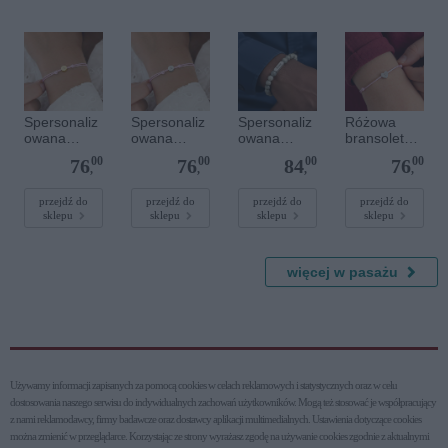
Spersonaliz
Spersonaliz
Spersonaliz
Różowa
owana
owana
owana
bransoletka
bransoletka
bransoletka
bransoletka
sznurkowa
00
00
00
00
76
76
84
76
sznurkowa -
sznurkowa -
z
dla dzieci -
,
,
,
,
Różowa -
Różowa -
kamieniami
Spersonaliz
Złote kółko
Srebrne
szlachetnym
owana -
przejdź do
przejdź do
przejdź do
przejdź do
sklepu
sklepu
sklepu
sklepu
kółko
i - Szary - M
Srebrne
- 6 mm
serce
więcej w pasażu
Używamy informacji zapisanych za pomocą cookies w celach reklamowych i statystycznych oraz w celu
dostosowania naszego serwisu do indywidualnych zachowań użytkowni­ków. Mogą też stosować je współpracujący
z nami reklamodawcy, firmy badawcze oraz dostawcy aplikacji multimedialnych. Ustawienia dotyczące cookies
można zmienić w przeglądarce. Korzystając ze strony wyrażasz zgodę na używanie cookies zgodnie z aktualnymi