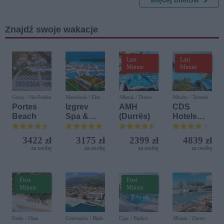
więcej biletów
Rolling
Stones by
Candle
Znajdź swoje wakacje
Glow
Last
Last
Minute
Minute
Grecja / Nea Potidea
Macedonia / Elen
Albania / Durres
Włochy / Terrasini
Kamen
Portes
Izgrev
AMH
CDS
Beach
Spa &
(Durrës)
Hotels
Aquapark
Terrasini
(ex. Citta
3422 zł
3175 zł
2399 zł
4839 zł
del Mare)
za osobę
za osobę
za osobę
za osobę
First
First
Minute
Minute
Kenia / Diani
Czarnogóra / Bijela
Cypr / Paphos
Albania / Durres