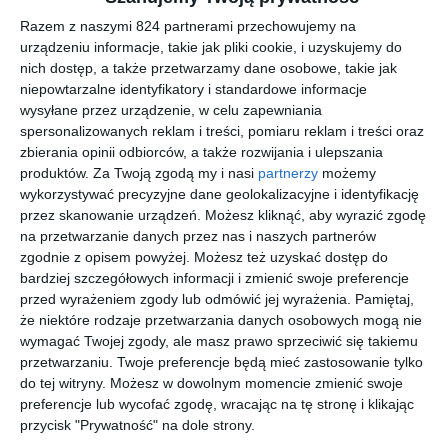
Tamtego roku wszystko zależało od myśli i działań jednostek.
Razem z naszymi 824 partnerami przechowujemy na
Zwykły szeregowiec mógł zmienić bieg historii. Bohaterstwo
urządzeniu informacje, takie jak pliki cookie, i uzyskujemy do
mieszało się z brawurą, a szlachetność z bezwzględnością, zaś
nich dostęp, a także przetwarzamy dane osobowe, takie jak
niepowtarzalne identyfikatory i standardowe informacje
dokonane wtedy wybory na zawsze zmieniły tych młodych ludzi
wysyłane przez urządzenie, w celu zapewniania
w wolnych Polaków.
spersonalizowanych reklam i treści, pomiaru reklam i treści oraz
zbierania opinii odbiorców, a także rozwijania i ulepszania
produktów.
Za Twoją zgodą my i nasi
partnerzy
możemy
Na sąsiedniej półce
wykorzystywać precyzyjne dane geolokalizacyjne i identyfikację
przez skanowanie urządzeń. Możesz kliknąć, aby wyrazić zgodę
na przetwarzanie danych przez nas i naszych partnerów
zgodnie z opisem powyżej. Możesz też uzyskać dostęp do
bardziej szczegółowych informacji i zmienić swoje preferencje
przed wyrażeniem zgody lub odmówić jej wyrażenia.
Pamiętaj,
[ książka, audiobook,
[ e-book ]
[ audiobook, e-book
[ książka, audiobook,
że niektóre rodzaje przetwarzania danych osobowych mogą nie
e-book ]
]
e-book ]
Kryptoni
Ściema
Mecz
Rache
wymagać Twojej zgody, ale masz prawo sprzeciwić się takiemu
m POSEN
znaczy
Piotr Bojarski
Piotr Bojarski
przetwarzaniu. Twoje preferencje będą mieć zastosowanie tylko
zemsta
Piotr Bojarski
Piotr Bojarski
do tej witryny. Możesz w dowolnym momencie zmienić swoje
preferencje lub wycofać zgodę, wracając na tę stronę i klikając
przycisk "Prywatność" na dole strony.