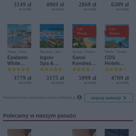
Iberostar
Nature
Golf
3149 zł
4969 zł
2869 zł
6389 zł
Bijela
Resort by
za osobę
za osobę
za osobę
za osobę
Delfin)
Diamonds
Last
Last
Minute
Minute
Albania / Durres
Macedonia / Elen
Tanzania / Kendwa
Włochy / Terrasini
Kamen
Epidamn
Izgrev
Sansi
CDS
White
Spa &
Kendwa
Hotels
Sensation
Aquapark
Beach
Terrasini
Resort
(ex. Citta
3779 zł
3175 zł
5999 zł
4709 zł
del Mare)
za osobę
za osobę
za osobę
za osobę

więcej wakacji
Powyższe treści pochodzą z serwisu Wakacje.pl.
Polecamy w naszym pasażu