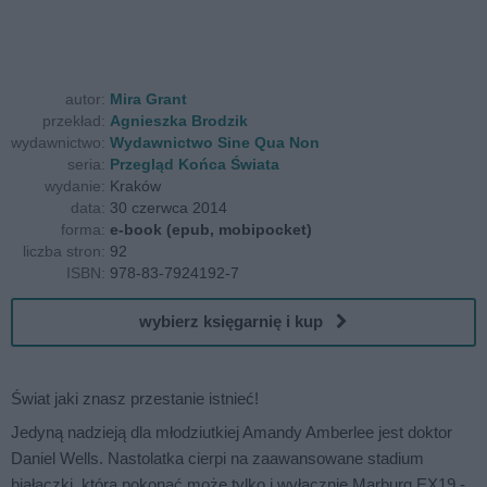
autor:
Mira Grant
przekład:
Agnieszka Brodzik
wydawnictwo:
Wydawnictwo Sine Qua Non
seria:
Przegląd Końca Świata
wydanie:
Kraków
data:
30 czerwca 2014
forma:
e-book (epub, mobipocket)
liczba stron:
92
ISBN:
978-83-7924192-7
wybierz księgarnię i kup
Świat jaki znasz przestanie istnieć!
Jedyną nadzieją dla młodziutkiej Amandy Amberlee jest doktor
Daniel Wells. Nastolatka cierpi na zaawansowane stadium
białaczki, którą pokonać może tylko i wyłącznie Marburg EX19 -