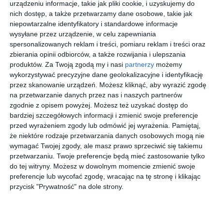
urządzeniu informacje, takie jak pliki cookie, i uzyskujemy do
nich dostęp, a także przetwarzamy dane osobowe, takie jak
niepowtarzalne identyfikatory i standardowe informacje
wysyłane przez urządzenie, w celu zapewniania
spersonalizowanych reklam i treści, pomiaru reklam i treści oraz
[ książka ]
[ e-book ]
[ książka, e-book ]
[ książka, e-book ]
zbierania opinii odbiorców, a także rozwijania i ulepszania
Przegląd
Blackout
Przegląd
Przegląd
produktów.
Za Twoją zgodą my i nasi
partnerzy
możemy
Końca
Końca
Końca
Mira Grant
wykorzystywać precyzyjne dane geolokalizacyjne i identyfikację
Świata:
Świata:
Świata:
Mira Grant
Mira Grant
Mira Grant
przez skanowanie urządzeń. Możesz kliknąć, aby wyrazić zgodę
Blackout
Deadline
Feed
na przetwarzanie danych przez nas i naszych partnerów
zgodnie z opisem powyżej. Możesz też uzyskać dostęp do
nowość
nowość
nowość
nowość
bardziej szczegółowych informacji i zmienić swoje preferencje
przed wyrażeniem zgody lub odmówić jej wyrażenia.
Pamiętaj,
że niektóre rodzaje przetwarzania danych osobowych mogą nie
wymagać Twojej zgody, ale masz prawo sprzeciwić się takiemu
[ książka ]
[ książka, audiobook,
[ książka, audiobook,
[ książka, e-book ]
e-book ]
e-book ]
Nawiedzo
Wszystko
Martwa
Kamienic
przetwarzaniu. Twoje preferencje będą mieć zastosowanie tylko
ny dwór w
jest
strefa
a dusz
do tej witryny. Możesz w dowolnym momencie zmienić swoje
Bly
względne.
Henry James
Stephen King
Stephen King
Anna Mostyn
preferencje lub wycofać zgodę, wracając na tę stronę i klikając
(barwione
14
przycisk "Prywatność" na dole strony.
brzegi)
mrocznyc
h
opowieści