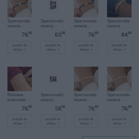
Spersonaliz
Spersonaliz
Spersonaliz
Spersonaliz
owana
owany
owana
owana
bransoletka
plakat - 30 x
bransoletka
bransoletka
00
00
00
00
76
63
76
84
sznurkowa -
40 cm
sznurkowa -
z
,
,
,
,
Niebieska -
Niebieska -
kamieniami
Srebrne
Złote serce
szlachetnym
przejdź do
przejdź do
przejdź do
przejdź do
sklepu
sklepu
sklepu
sklepu
serce
i - Szary - M
- 6 mm
Różowa
Spersonaliz
Spersonaliz
Spersonaliz
bransoletka
owany
owana
owana
sznurkowa
plakat - 30 x
bransoletka
bransoletka
00
00
00
00
76
58
76
76
dla dzieci -
20 cm
sznurkowa -
sznurkowa -
,
,
,
,
Spersonaliz
Różowa -
Różowa -
owana -
Złote kółko
Srebrne
przejdź do
przejdź do
przejdź do
przejdź do
sklepu
sklepu
sklepu
sklepu
Srebrne
kółko
serce