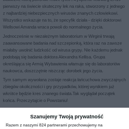
pierwszy na świecie skuteczny lek na raka, stworzony z jednego
z najbardziej niebezpiecznych wirusów znanych człowiekowi.
Wszystko wskazuje na to, że specyfik działa - dzięki doktorowi
Wellsowi Amanda wraca powoli do normalnego życia.
Jednocześnie w niezależnym laboratorium w Wirginii trwają
zaawansowane badania nad szczepionką, która raz na zawsze
miałaby uwolnić ludzkość od wirusa grypy. Nie każdemu jednak
podobają się badania doktora Alexandra Kellisa. Grupa
określająca się Armią Wybawienia włamuje się do laboratoriów
naukowca, doszczętnie niszcząc dorobek jego życia.
Tym samym wywołana zostaje reakcja łańcuchowa zwyczajnych
zbiegów okoliczności i gry przypadków, której wynikiem już
wkrótce będzie kres znanego świata.Tak wyglądał początek
końca. Przeczytajcie o Powstaniu!
Szanujemy Twoją prywatność
Na sąsiedniej półce
Razem z naszymi 824 partnerami przechowujemy na