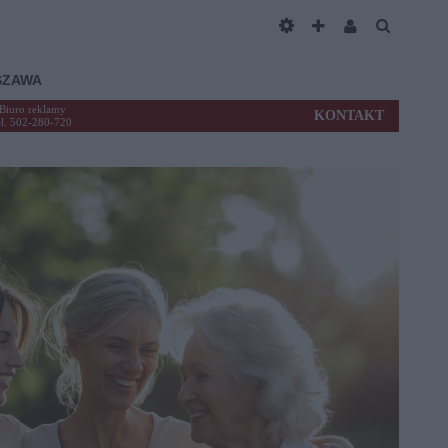
SZAWA
Biuro reklamy
KONTAKT
el. 502-280-720