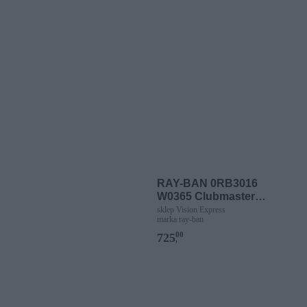
RAY-BAN 0RB3016
W0365 Clubmaster
Classic
sklep Vision Express
marka ray-ban
00
725
,