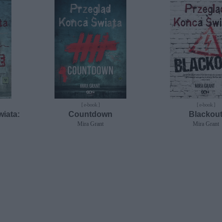
[ e-book ]
[ e-book ]
iata:
Countdown
Blackou
Mira Grant
Mira Grant