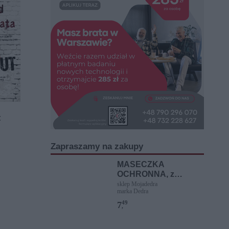
t
Zapraszamy na zakupy
MASECZKA
OCHRONNA, z
delikatnego matriału
sklep Mojadedra
marka Dedra
neopren czarna
49
7
,