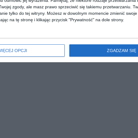
b odmówić jej wyrażenia.
Pamiętaj, że niektóre rodzaje przetwarzani
ojej zgody, ale masz prawo sprzeciwić się takiemu przetwarzaniu. Tw
nie tylko do tej witryny. Możesz w dowolnym momencie zmienić swoje 
jąc na tę stronę i klikając przycisk "Prywatność" na dole strony.
IĘCEJ OPCJI
ZGADZAM SIĘ