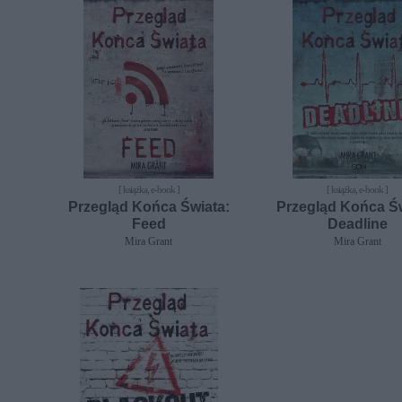
[ książka, e-book ]
[ książka, e-book ]
Przegląd Końca Świata:
Przegląd Końca Św
Feed
Deadline
Mira Grant
Mira Grant