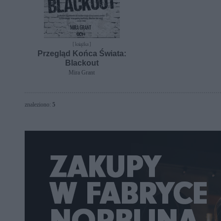
[ książka ]
Przegląd Końca Świata:
Blackout
Mira Grant
znaleziono:
5