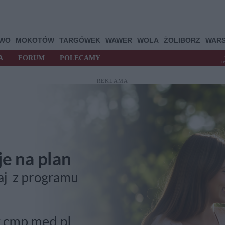
OWO
MOKOTÓW
TARGÓWEK
WAWER
WOLA
ŻOLIBORZ
WAR
A
FORUM
POLECAMY
t
REKLAMA