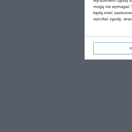
wyrażeniem zgody lu
mogą nie wymagać Tw
będą mieć zastosowa
wycofać zgodę, wraca
W