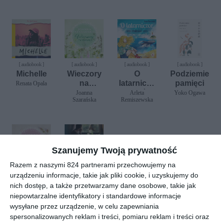
[ audiobook ]
[ audiobook ]
[ audiobook ]
[ audiobook ]
Michelle
Wieczory
O
Podziemie
na
latarniczc
pamięci
Renata Opala
Miodowej
e, miłości i
Joanna
Arleta
Yoko Ogawa
Szarańska
Remiszewska
3
samotny
m
humbaku
Szanujemy Twoją prywatność
Razem z naszymi 824 partnerami przechowujemy na
[ audiobook ]
[ audiobook ]
urządzeniu informacje, takie jak pliki cookie, i uzyskujemy do
Dzień na
Ballada o
nich dostęp, a także przetwarzamy dane osobowe, takie jak
Miodowej
śniących
niepowtarzalne identyfikatory i standardowe informacje
5
kwiatach
Joanna
Joanna
Szarańska
Szarańska
wysyłane przez urządzenie, w celu zapewniania
spersonalizowanych reklam i treści, pomiaru reklam i treści oraz