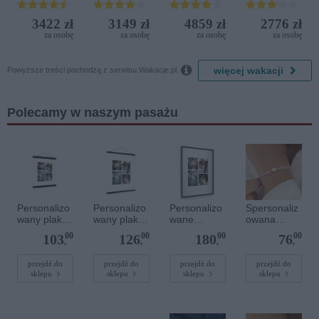
Bijela (ex.
Terrasini
Iberostar
(ex. Citta
3422 zł
3149 zł
4859 zł
2776 zł
Bijela
del Mare)
za osobę
za osobę
za osobę
za osobę
Delfin)

więcej wakacji
Powyższe treści pochodzą z serwisu Wakacje.pl.
Polecamy w naszym pasażu
Personalizo
Personalizo
Personalizo
Spersonaliz
wany plakat
wany plakat
wane
owana
z
z
zdjęcie w
bransoletka
00
00
00
00
103
126
180
76
lakierowany
lakierowany
lakierowanej
sznurkowa -
,
,
,
,
m
m
ramce 50 x
Różowa -
magnetyczn
magnetyczn
70 cm
Złote kółko
przejdź do
przejdź do
przejdź do
przejdź do
sklepu
sklepu
sklepu
sklepu
ym
ym
wieszaczkie
wieszaczkie
m 30 x 40
m 50 x 70
cm
cm