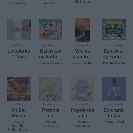
McKenzie
błędy
Irene Cao
Irene Cao
[ audiobook ]
[ audiobook ]
[ audiobook ]
[ audiobook ]
Lokatorka
Dziewczy
Wielka
Dziewczy
ny kodują.
samotnoś
ny kodują.
JP Delaney
Tom 1.
ć
Ucz się
Stacia Deutsch
Kristin Hannah
Reshma Saujani
Kod
kodować i
przyjaźni
zmieniaj
świat
[ audiobook ]
[ audiobook ]
[ audiobook ]
[ audiobook ]
Kuba-
Poranki
Popołudni
Zbieranie
Miami.
na
a na
kości
Ucieczki i
Miodowej
Miodowej
Joanna
Joanna
Joanna
Jesmyn Ward
Szyndler,
Szarańska
Szarańska
powroty
1
2
Paulina Raczyło