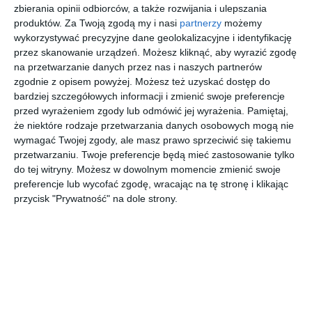
zbierania opinii odbiorców, a także rozwijania i ulepszania
znaleziono:
22
produktów.
Za Twoją zgodą my i nasi
partnerzy
możemy
wykorzystywać precyzyjne dane geolokalizacyjne i identyfikację
przez skanowanie urządzeń. Możesz kliknąć, aby wyrazić zgodę
REKLAMA
na przetwarzanie danych przez nas i naszych partnerów
zgodnie z opisem powyżej. Możesz też uzyskać dostęp do
bardziej szczegółowych informacji i zmienić swoje preferencje
przed wyrażeniem zgody lub odmówić jej wyrażenia.
Pamiętaj,
że niektóre rodzaje przetwarzania danych osobowych mogą nie
wymagać Twojej zgody, ale masz prawo sprzeciwić się takiemu
przetwarzaniu. Twoje preferencje będą mieć zastosowanie tylko
do tej witryny. Możesz w dowolnym momencie zmienić swoje
preferencje lub wycofać zgodę, wracając na tę stronę i klikając
przycisk "Prywatność" na dole strony.
LINKI SPONSOROWANE
ERECEPTAONLINE24.PL