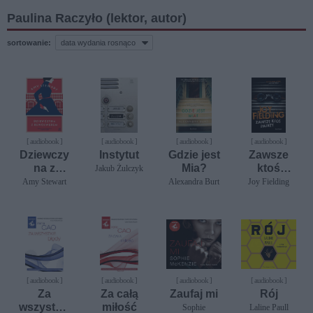
Paulina Raczyło (lektor, autor)
sortowanie:
[ audiobook ]
[ audiobook ]
[ audiobook ]
[ audiobook ]
Dziewczy
Instytut
Gdzie jest
Zawsze
na z
Mia?
ktoś
Jakub Żulczyk
rewolwere
patrzy
Amy Stewart
Alexandra Burt
Joy Fielding
m
[ audiobook ]
[ audiobook ]
[ audiobook ]
[ audiobook ]
Za
Za całą
Zaufaj mi
Rój
wszystkie
miłość
Sophie
Laline Paull