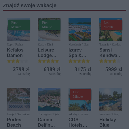
Znajdź swoje wakacje
we
Wodeckie
go
First
First
Last
Minute
Minute
Minute
Cypr / Paphos
Kenia / Diani
Macedonia / Elen
Tanzania / Kendwa
Kamen
Kefalos
Leisure
Izgrev
Sansi
Damon
Lodge
Spa &
Kendwa
Beach &
Aquapark
Beach
Golf
Resort
2799 zł
6389 zł
3175 zł
5999 zł
Resort by
za osobę
za osobę
za osobę
za osobę
Diamonds
Last
Minute
Grecja / Nea Potidea
Czarnogóra / Bijela
Włochy / Terrasini
Rumunia / Olimp
Portes
Carine
CDS
Holiday
Beach
Delfin
Hotels
Blue