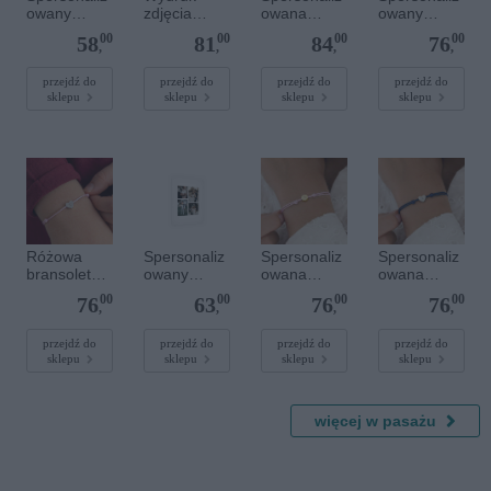
owany
zdjęcia
owana
owany
plakat - 30 x
plakatu - 50
bransoletka
plakat - 60 x
00
00
00
00
58
81
84
76
20 cm
x 70 cm
z
40 cm
,
,
,
,
kamieniami
szlachetnym
przejdź do
przejdź do
przejdź do
przejdź do
sklepu
sklepu
sklepu
sklepu
i - Szary - M
- 6 mm
Różowa
Spersonaliz
Spersonaliz
Spersonaliz
bransoletka
owany
owana
owana
sznurkowa
plakat - 30 x
bransoletka
bransoletka
00
00
00
00
76
63
76
76
dla dzieci -
40 cm
sznurkowa -
sznurkowa -
,
,
,
,
Spersonaliz
Różowa -
Niebieska -
owana -
Złote kółko
Srebrne
przejdź do
przejdź do
przejdź do
przejdź do
sklepu
sklepu
sklepu
sklepu
Srebrne
serce
serce
więcej w pasażu