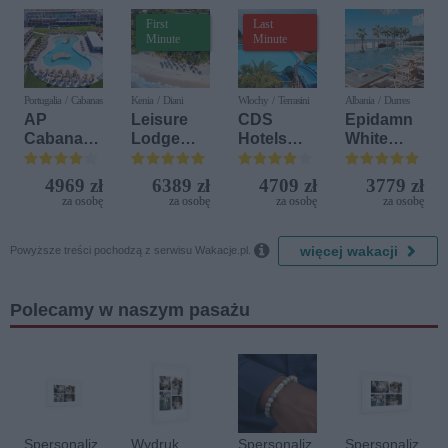
First
Last
Minute
Minute
Portugalia / Cabanas
Kenia / Diani
Włochy / Terrasini
Albania / Durres
AP
Leisure
CDS
Epidamn
Cabanas
Lodge
Hotels
White
Beach &
Beach &
Terrasini
Sensation
Nature
Golf
(ex. Citta
4969 zł
6389 zł
4709 zł
3779 zł
Resort by
del Mare)
za osobę
za osobę
za osobę
za osobę
Diamonds

więcej wakacji
Powyższe treści pochodzą z serwisu Wakacje.pl.
Polecamy w naszym pasażu
Spersonaliz
Wydruk
Spersonaliz
Spersonaliz