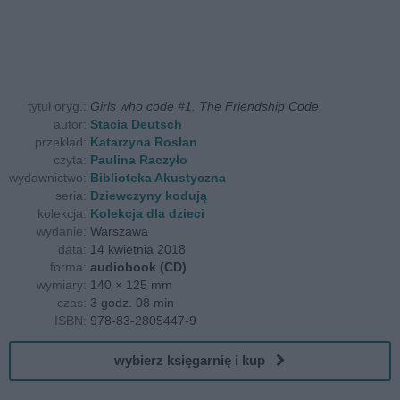
tytuł oryg.:
Girls who code #1. The Friendship Code
autor:
Stacia Deutsch
przekład:
Katarzyna Rosłan
czyta:
Paulina Raczyło
wydawnictwo:
Biblioteka Akustyczna
seria:
Dziewczyny kodują
kolekcja:
Kolekcja dla dzieci
wydanie:
Warszawa
data:
14 kwietnia 2018
forma:
audiobook (CD)
wymiary:
140 × 125 mm
czas:
3 godz. 08 min
ISBN:
978-83-2805447-9
wybierz księgarnię i kup