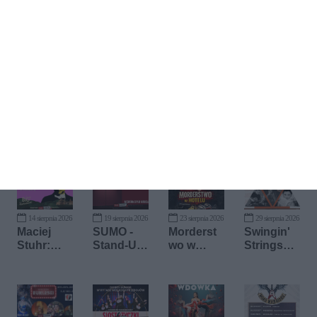
Kup bilet
14 sierpnia 2026
19 sierpnia 2026
23 sierpnia 2026
29 sierpnia 2026
Maciej
SUMO -
Morderst
Swingin'
Stuhr:
Stand-Up
wo w
Strings
MAM TO
Mic Open
hotelu
Trio
WSZYST
KO W
STANDUP
IE!