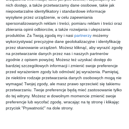
kodować i
Kto tu
Leśniak
nich dostęp, a także przetwarzamy dane osobowe, takie jak
zmieniaj
rządzi?
niepowtarzalne identyfikatory i standardowe informacje
świat
wysyłane przez urządzenie, w celu zapewniania
spersonalizowanych reklam i treści, pomiaru reklam i treści oraz
zbierania opinii odbiorców, a także rozwijania i ulepszania
produktów.
Za Twoją zgodą my i nasi
partnerzy
możemy
wykorzystywać precyzyjne dane geolokalizacyjne i identyfikację
[ audiobook ]
[ audiobook ]
[ audiobook ]
[ audiobook ]
przez skanowanie urządzeń. Możesz kliknąć, aby wyrazić zgodę
Emi i
Hej
Emi i
Pieniądze
na przetwarzanie danych przez nas i naszych partnerów
Tajny
Jędrek!
Tajny
albo kasa
zgodnie z opisem powyżej. Możesz też uzyskać dostęp do
Klub
Gdzie
Klub
Agnieszka
Rafał Skarżycki,
Agnieszka
Paweł
Mielech
Tomasz Lew
Mielech
Beręsewicz
bardziej szczegółowych informacji i zmienić swoje preferencje
Superdzie
moja
Superdzie
Leśniak
wczyn. Idą
forsa?
wczyn.
przed wyrażeniem zgody lub odmówić jej wyrażenia.
Pamiętaj,
Święta
Wielka
że niektóre rodzaje przetwarzania danych osobowych mogą nie
Księga
wymagać Twojej zgody, ale masz prawo sprzeciwić się takiemu
Przygód
przetwarzaniu. Twoje preferencje będą mieć zastosowanie tylko
do tej witryny. Możesz w dowolnym momencie zmienić swoje
preferencje lub wycofać zgodę, wracając na tę stronę i klikając
przycisk "Prywatność" na dole strony.
[ audiobook ]
[ audiobook ]
[ audiobook ]
[ audiobook ]
Dzika
Spirit
Baśniobór
Alfie
Animals.
. Klucze
Bloom i
Małgorzata
Karolina
Tom 1.
do
złodziej
Brandon Mull
Brandon Mull
Gabriel Kent
Piekarska