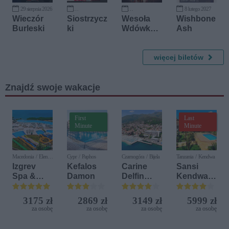
29 sierpnia 2026
8 lutego 2027
25 września 2026
24 października 2026
Wieczór
Siostrzycz
Wesoła
Wishbone
Burleski
ki
Wdówka -
Ash
operetka
F. Lehara -
Arte
więcej biletów
Creatura
Teatr
Znajdź swoje wakacje
Muzyczny
First
Last
Minute
Minute
Macedonia / Elen
Cypr / Paphos
Czarnogóra / Bijela
Tanzania / Kendwa
Kamen
Izgrev
Kefalos
Carine
Sansi
Spa &
Damon
Delfin
Kendwa
Aquapark
Bijela (ex.
Beach
Iberostar
Resort
3175 zł
2869 zł
3149 zł
5999 zł
Bijela
za osobę
za osobę
za osobę
za osobę
Delfin)