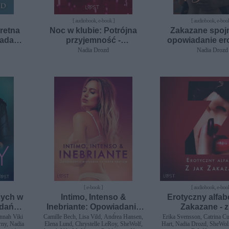
[ audiobook, e-book ]
[ audiobook, e-boo
kretna
Noc w klubie: Potrójna
Zakazane spojr
adanie
przyjemność -
opowiadanie er
opowiadanie erotyczne
Nadia Drozd
Nadia Drozd
[ e-book ]
[ audiobook, e-boo
cych w
Intimo, Intenso &
Erotyczny alfabe
adań
Inebriante: Opowiadania
Zakazane - z
erotyczne na różne
opowiada
nnah Viki
Camille Bech, Lisa Vild, Andrea Hansen,
Erika Svensson, Catrina Cu
rny, Nadia
Elena Lund, Chrystelle LeRoy, SheWolf,
Hart, Nadia Drozd, SheWol
nastroje