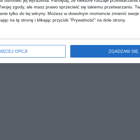
b odmówić jej wyrażenia.
Pamiętaj, że niektóre rodzaje przetwarzani
ojej zgody, ale masz prawo sprzeciwić się takiemu przetwarzaniu. Tw
nie tylko do tej witryny. Możesz w dowolnym momencie zmienić swoje 
jąc na tę stronę i klikając przycisk "Prywatność" na dole strony.
IĘCEJ OPCJI
ZGADZAM SIĘ