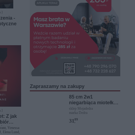
k ]
zenia -
otyczne
Zapraszamy na zakupy
85 cm 2w1
niegarbiąca miotełka z
szufelką
sklep Mojadedra
k ]
marka Dedra
t: Z jak
89
31
biór
,
ń
rant, Venessa
f, Elena Lund,