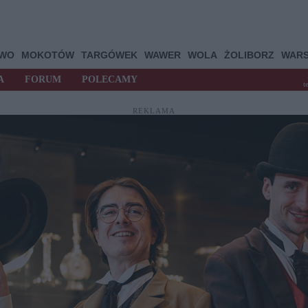
OWO
MOKOTÓW
TARGÓWEK
WAWER
WOLA
ŻOLIBORZ
WAR
A
FORUM
POLECAMY
t
REKLAMA