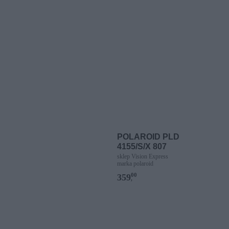
POLAROID PLD
4155/S/X 807
sklep Vision Express
marka polaroid
00
359
,