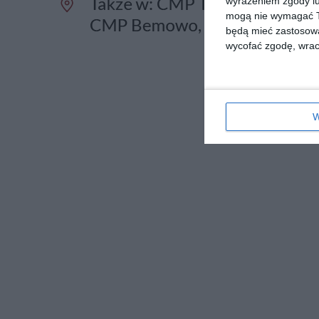
wyrażeniem zgody lu
mogą nie wymagać Tw
będą mieć zastosowa
wycofać zgodę, wraca
W