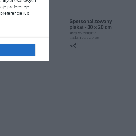
a danych osobowych
oje preferencje
preferencje lub
Spersonalizowany
plakat - 30 x 20 cm
sklep yoursurprise
marka YourSurprise
00
58
,