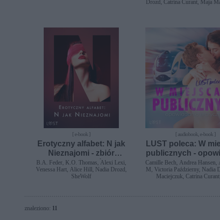
Drozd, Catrina Curant, Maja M
B.A. Feder, Alessandra
[ e-book ]
[ audiobook, e-book ]
Erotyczny alfabet: N jak
LUST poleca: W mi
Nieznajomi - zbiór
publicznych - opow
opowiadań
erotyczne
B.A. Feder, K.O. Thomas, Alexi Lexi,
Camille Bech, Andrea Hansen, 
Venessa Hart, Alice Hill, Nadia Drozd,
M, Victoria Październy, Nadia
SheWolf
Maciejczuk, Catrina Curant
Svensson, Alessandra 
znaleziono:
11