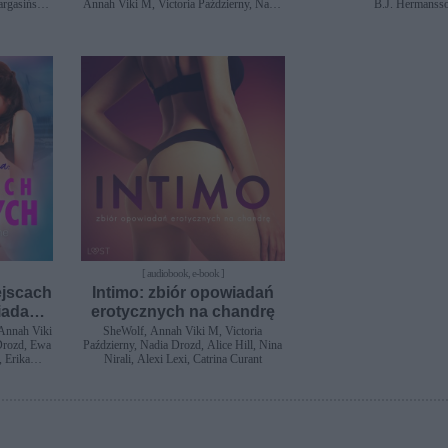
argasińska,
Annah Viki M, Victoria Październy, Nadia
B.J. Hermanss
 Red
Drozd, M.J. Passion, Alice Hill, Ewa
Maciejczuk, Nina Nirali, Alexi Lexi,
Catrina Curant, Erika Svensson, B.A.
Feder, Alessandra Red
[ audiobook, e-book ]
ejscach
Intimo: zbiór opowiadań
iadania
erotycznych na chandrę
Annah Viki
SheWolf, Annah Viki M, Victoria
 Drozd, Ewa
Październy, Nadia Drozd, Alice Hill, Nina
, Erika
Nirali, Alexi Lexi, Catrina Curant
Red