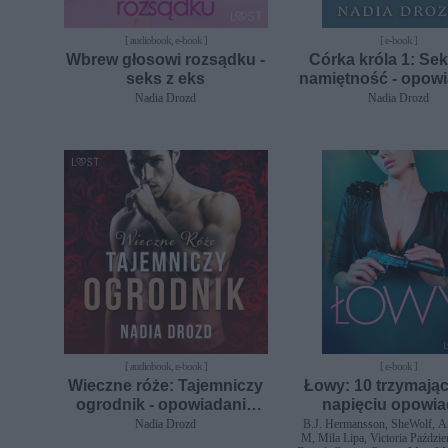
[ audiobook, e-book ]
[ e-book ]
Wbrew głosowi rozsądku -
Córka króla 1: Se
seks z eks
namiętność - opowi
erotyczne
Nadia Drozd
Nadia Drozd
[ audiobook, e-book ]
[ e-book ]
Wieczne róże: Tajemniczy
Łowy: 10 trzymają
ogrodnik - opowiadanie
napięciu opowi
erotyczne
erotycznych
Nadia Drozd
B.J. Hermansson, SheWolf, A
M, Mila Lipa, Victoria Paździe