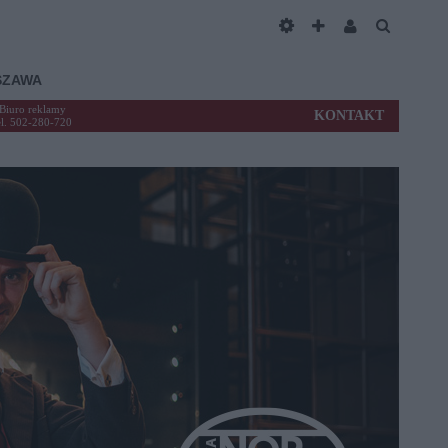
SZAWA
Biuro reklamy
KONTAKT
el. 502-280-720