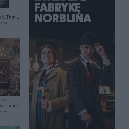
]
oli. Tom 1
ewska
-book ]
a. Tom I
ewska