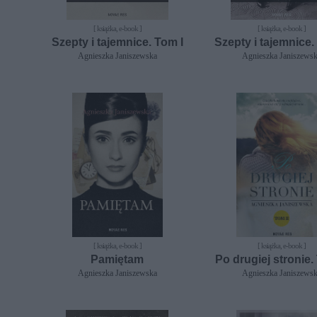
[ książka, e-book ]
[ książka, e-book ]
Szepty i tajemnice. Tom I
Szepty i tajemnice.
Agnieszka Janiszewska
Agnieszka Janiszews
[ książka, e-book ]
[ książka, e-book ]
Pamiętam
Po drugiej stronie.
Agnieszka Janiszewska
Agnieszka Janiszews