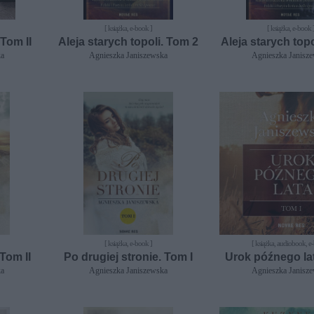
[ książka, e-book ]
[ książka, e-book 
 Tom II
Aleja starych topoli. Tom 2
Aleja starych top
ka
Agnieszka Janiszewska
Agnieszka Janisz
[ książka, e-book ]
[ książka, audiobook, e
 Tom II
Po drugiej stronie. Tom I
Urok późnego lat
ka
Agnieszka Janiszewska
Agnieszka Janisz