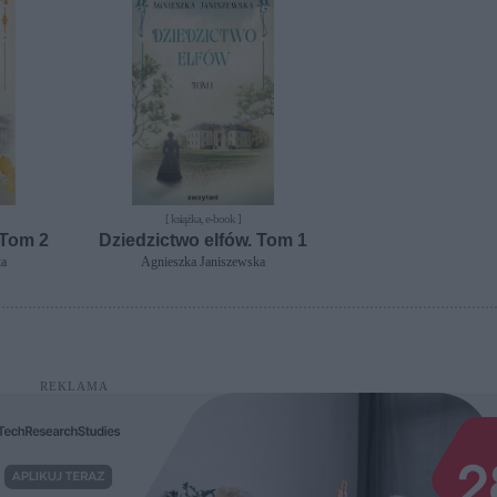
[ książka, e-book ]
 Tom 2
Dziedzictwo elfów. Tom 1
ka
Agnieszka Janiszewska
REKLAMA