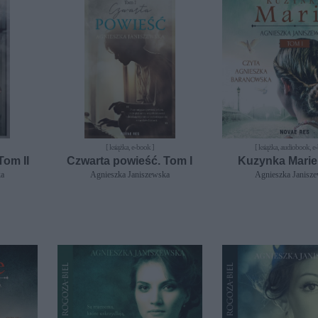
[ książka, e-book ]
[ książka, audiobook, e
Tom II
Czwarta powieść. Tom I
Kuzynka Marie.
ka
Agnieszka Janiszewska
Agnieszka Janisz