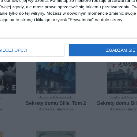
b odmówić jej wyrażenia.
Pamiętaj, że niektóre rodzaje przetwarzani
Tom I
Owoce zatrutego drzewa.
Owoce zatrutego
ojej zgody, ale masz prawo sprzeciwić się takiemu przetwarzaniu. Tw
Tom 2
Tom 1
ka
nie tylko do tej witryny. Możesz w dowolnym momencie zmienić swoje 
Agnieszka Janiszewska
Agnieszka Janisz
jąc na tę stronę i klikając przycisk "Prywatność" na dole strony.
IĘCEJ OPCJI
ZGADZAM SIĘ
 ]
[ książka, audiobook, e-book ]
[ książka, audiobook, e
Sekrety domu Bille. Tom 2
Sekrety domu Bil
ka
Agnieszka Janiszewska
Agnieszka Janisz