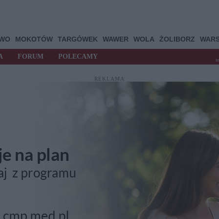
OWO
MOKOTÓW
TARGÓWEK
WAWER
WOLA
ŻOLIBORZ
WAR
A
FORUM
POLECAMY
t
REKLAMA