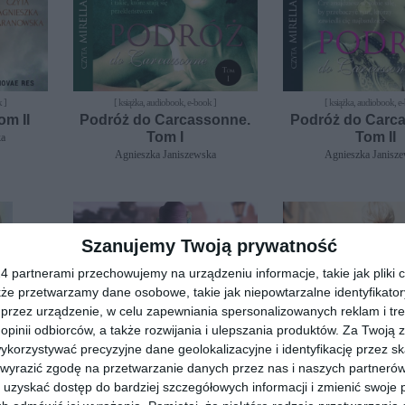
 ]
[ książka, audiobook, e-book ]
[ książka, audiobook, e
om II
Podróż do Carcassonne.
Podróż do Carc
Tom I
Tom II
ka
Agnieszka Janiszewska
Agnieszka Janisz
Szanujemy Twoją prywatność
 partnerami przechowujemy na urządzeniu informacje, takie jak pliki c
kże przetwarzamy dane osobowe, takie jak niepowtarzalne identyfikato
przez urządzenie, w celu zapewniania spersonalizowanych reklam i tre
 opinii odbiorców, a także rozwijania i ulepszania produktów.
Za Twoją z
orzystywać precyzyjne dane geolokalizacyjne i identyfikację przez s
 wyrazić zgodę na przetwarzanie danych przez nas i naszych partneró
uzyskać dostęp do bardziej szczegółowych informacji i zmienić swoje 
 ]
[ książka, audiobook, e-book ]
[ książka, audiobook, e