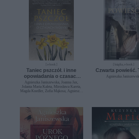
[ e-book ]
[ książka, e-book ]
Taniec pszczół. i inne
Czwarta powieść. 
opowiadania o czasach
Agnieszka Janiszews
wojny
Agnieszka Janiszewska, Joanna Jax,
Jolanta Maria Kaleta, Mirosława Kareta,
Magda Knedler, Zofia Mąkosa, Agnieszka
Olejnik, Maria Paszyńska, Maciej
Siembieda, Magdalena Wala, Sabina
Waszut