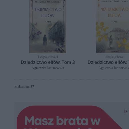
[ książka, e-book ]
[ książka, e-book ]
Dziedzictwo elfów. Tom 3
Dziedzictwo elfów.
Agnieszka Janiszewska
Agnieszka Janiszews
znaleziono:
27