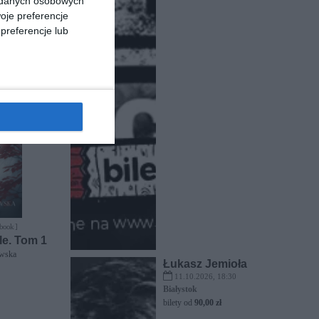
a danych osobowych
 drzewa.
oje preferencje
preferencje lub
ewska
-book ]
le. Tom 1
ewska
Łukasz Jemioła
11.10.2026, 18:30
Białystok
bilety od
90,00 zł