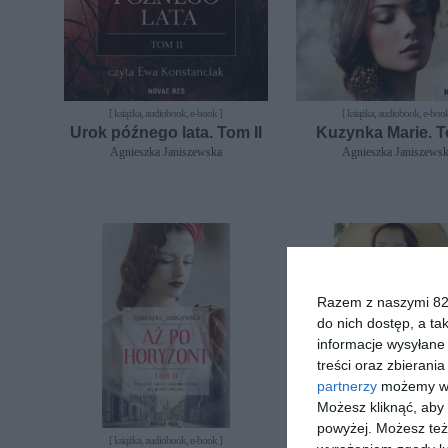
[ książka, audiobook, e-book ]
[ książka, audiobook, e-book
Urok późnego lata. Tom II
Kuzynka Marie. T
Agnieszka Janiszewska
Agnieszka Janiszews
Razem z naszymi 824
do nich dostęp, a ta
informacje wysyłane 
treści oraz zbierania
partnerzy
możemy wyk
Możesz kliknąć, aby
powyżej. Możesz też 
[ książka, audiobook, e-book ]
[ książka, audiobook, e-book