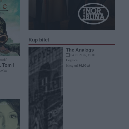
Kup bilet
The Analogs
04.09.2026, 19:00
-book ]
Legnica
 Tom I
bilety od
80,00 zł
ewska