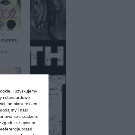
-book ]
assonne.
ewska
ookie, i uzyskujemy
ry i standardowe
ści, pomiaru reklam i
godą my i nasi
kanowanie urządzeń.
w zgodnie z opisem
preferencje przed
-book ]