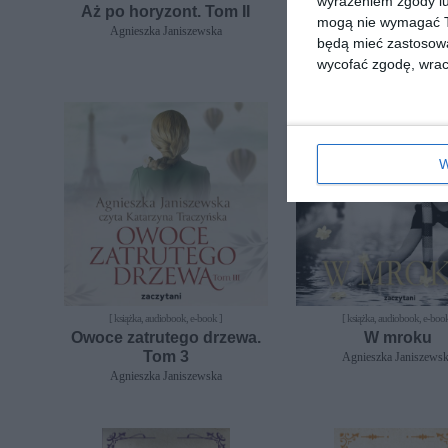
wyrażeniem zgody lu
Aż po horyzont. Tom II
Aż po horyzont. 
mogą nie wymagać Tw
Agnieszka Janiszewska
Agnieszka Janiszews
będą mieć zastosowa
wycofać zgodę, wraca
W
[ książka, audiobook, e-book ]
[ książka, audiobook, e-book
Owoce zatrutego drzewa.
W mroku
Tom 3
Agnieszka Janiszews
Agnieszka Janiszewska