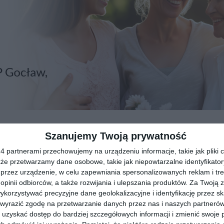
Szanujemy Twoją prywatność
wanego zaciszańskim świętem muzyki.
 partnerami przechowujemy na urządzeniu informacje, takie jak pliki c
.
00.
kże przetwarzamy dane osobowe, takie jak niepowtarzalne identyfikato
ę doświadczone
przez urządzenie, w celu zapewniania spersonalizowanych reklam i tre
jtek Morawski i
 opinii odbiorców, a także rozwijania i ulepszania produktów.
Za Twoją z
orzystywać precyzyjne dane geolokalizacyjne i identyfikację przez s
 wyrazić zgodę na przetwarzanie danych przez nas i naszych partneró
jedynie czasowe.
uzyskać dostęp do bardziej szczegółowych informacji i zmienić swoje 
zachwycić swoim