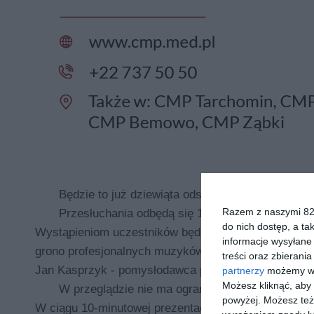
Będzie to już dziewiąta odsłona konkursu nazy
Razem z naszymi 824
Przesłuchania odbędą się 15 marca od godz. 17
do nich dostęp, a ta
Wystąpieniom uczestników będzie przysłuchiwać si
informacje wysyłane 
grono profesjonalnych muzyków: Bernard Kawka, Wo
treści oraz zbierania
Jan Kasprzyk - pomysłodawca przeglądu.
partnerzy
możemy wyk
Możesz kliknąć, aby
W przeglądzie nie ma ograniczeń wiekowych, a 
powyżej. Możesz też 
W ciągu 10-minutowej prezentacji uczestnicy mają 