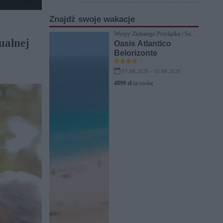
Znajdź swoje wakacje
Wyspy Zielonego Przylądka / Santa
ualnej
Maria
Oasis Atlantico
Belorizonte
07.08.2026 - 15.08.2026
4899 zł
za osobę