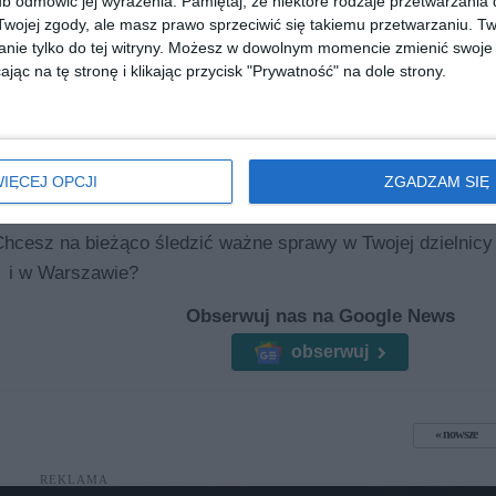
b odmówić jej wyrażenia.
Pamiętaj, że niektóre rodzaje przetwarzani
lepiej? W
ojej zgody, ale masz prawo sprzeciwić się takiemu przetwarzaniu. Tw
nie tylko do tej witryny. Możesz w dowolnym momencie zmienić swoje 
z różnorodnym
Remont parku Wiecha na finiszu.
jąc na tę stronę i klikając przycisk "Prywatność" na dole strony.
Rozczarowanie zamiast
zachwytów
Mieszkańcy Targówka od wielu tygodni,
przy okazji przeróżnych wpisów
9-84069,
urzędników w mediach
społecznościowych, dopytywali: "kiedy
IĘCEJ OPCJI
ZGADZAM SIĘ
koniec prac w parku Wiecha?". Jest już
odpowiedź.
Chcesz na bieżąco śledzić ważne sprawy w Twojej dzielnicy
i w Warszawie?
Obserwuj nas na Google News
obserwuj
nowsze
REKLAMA