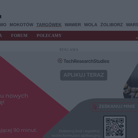
OWO
MOKOTÓW
TARGÓWEK
WAWER
WOLA
ŻOLIBORZ
WAR
A
FORUM
POLECAMY
t
REKLAMA