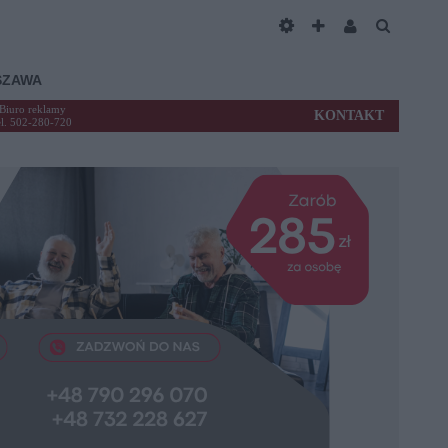
SZAWA
Biuro reklamy
KONTAKT
el. 502-280-720