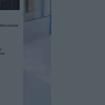
Warszawie
y
rte