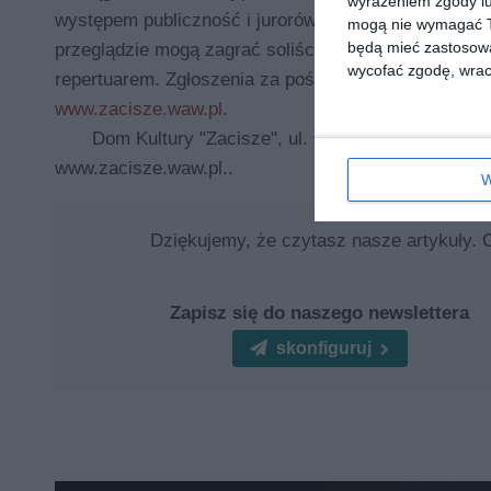
wyrażeniem zgody lu
występem publiczność i jurorów. Komu się to uda naj
mogą nie wymagać Tw
będą mieć zastosowa
przeglądzie mogą zagrać soliści i zespoły gitarowe 
wycofać zgodę, wraca
repertuarem. Zgłoszenia za pośrednictwem strony
www.zacisze.waw.pl
.
Dom Kultury "Zacisze", ul. Blokowa 1, tel. 22 67
www.zacisze.waw.pl..
W
Dziękujemy, że czytasz nasze artykuły. 
Zapisz się do naszego newslettera
skonfiguruj