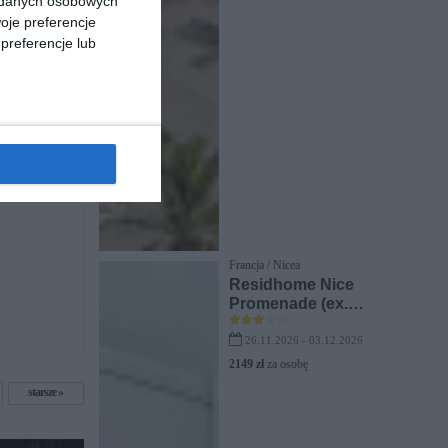
a danych osobowych
oje preferencje
preferencje lub
Francja / Nicea
Residhome Nice
Promenade (ex.
Citadines Promenade
Nice)
26.11.2026 - 03.12.2026
2149 zł
za osobę
starsze