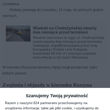
Leonidasa.
Roboty potrwają do czwartku, 14 maja, do późnych godzin
nocnych.
Wiadukt na Chełmżyńskiej otwarty
dwa miesiące przed terminem
Wiadukt nad torami w ciągu ul. Chełmżyńskiej
został otwarty dwa miesiące przed terminem.
Inwestycja, współfinansowana przez Unię
Europejską i Polskie Linie Kolejowe,
kosztowała 68 mln zł i znacząco poprawi
komunikację w tej części Warszawy.
W kierunku Raszyna kierowcy będą mogli przejechać tylko
jednym pasem.
Zwężenia i objazdy w kierunku Raszyna
Przed skrzyżowaniem z ulicą Komitetu Obrony Robotników
Szanujemy Twoją prywatność
zamknięty zostanie prawy pas ruchu. Za skrzyżowaniem
Razem z naszymi 824 partnerami przechowujemy na
przejezdny pozostanie wyłącznie jeden pas - zamknięte będą
urządzeniu informacje, takie jak pliki cookie, i uzyskujemy do