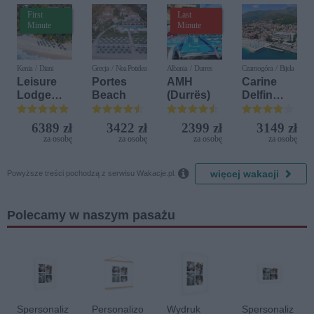
First
Last
Minute
Minute
Kenia / Diani
Grecja / Nea Potidea
Albania / Durres
Czarnogóra / Bijela
Leisure
Portes
AMH
Carine
Lodge
Beach
(Durrës)
Delfin
Beach &
Bijela (ex.
Golf
Iberostar
6389 zł
3422 zł
2399 zł
3149 zł
Resort by
Bijela
za osobę
za osobę
za osobę
za osobę
Diamonds
Delfin)

więcej wakacji
Powyższe treści pochodzą z serwisu Wakacje.pl.
Polecamy w naszym pasażu
Spersonaliz
Personalizo
Wydruk
Spersonaliz