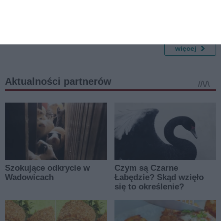
i młodzieży - jak jeden
rączkę w Warszawie?
wyjazd potrafi rozbudzić
pasję na lata
więcej