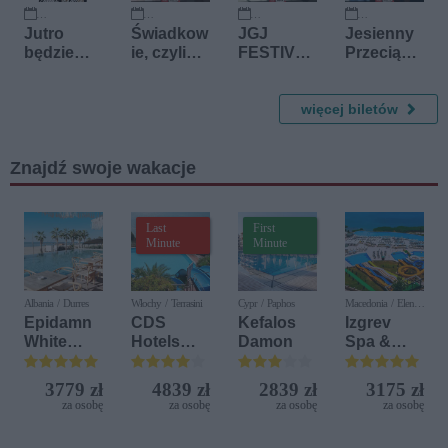
20 września 2026
26 września 2026
15 listopada 2026
21 listopada 2026
Jutro
Świadkow
JGJ
Jesienny
będzie
ie, czyli
FESTIVAL
Przeciąg
futro
nasza
-
Gitarowy
mała
Jeleniogó
stabilizacj
rskie
więcej biletów
a
Gwiazdy
Jazzu
Znajdź swoje wakacje
Last
First
Minute
Minute
Albania / Durres
Włochy / Terrasini
Cypr / Paphos
Macedonia / Elen
Kamen
Epidamn
CDS
Kefalos
Izgrev
White
Hotels
Damon
Spa &
Sensation
Terrasini
Aquapark
(ex. Citta
3779 zł
4839 zł
2839 zł
3175 zł
del Mare)
za osobę
za osobę
za osobę
za osobę