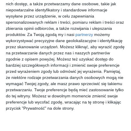
prawy i środkowy.
nich dostęp, a także przetwarzamy dane osobowe, takie jak
Wyznaczono objazd ulicami: Łopuszańską, Orzechową,
niepowtarzalne identyfikatory i standardowe informacje
Leonidasa, Muszkieterów oraz Mineralną. Kierowcy
wysyłane przez urządzenie, w celu zapewniania
spersonalizowanych reklam i treści, pomiaru reklam i treści oraz
wyjeżdżający z ulicy Komitetu Obrony Robotników będą mogli
zbierania opinii odbiorców, a także rozwijania i ulepszania
skręcić w Aleję Krakowską z jednego pasa w lewo i z jednego
produktów.
Za Twoją zgodą my i nasi
partnerzy
możemy
pasa w prawo. Przy remontowanym odcinku obowiązywać
wykorzystywać precyzyjne dane geolokalizacyjne i identyfikację
będzie zakaz parkowania.
przez skanowanie urządzeń. Możesz kliknąć, aby wyrazić zgodę
na przetwarzanie danych przez nas i naszych partnerów
zgodnie z opisem powyżej. Możesz też uzyskać dostęp do
bardziej szczegółowych informacji i zmienić swoje preferencje
Znajdź swoje wakacje
przed wyrażeniem zgody lub odmówić jej wyrażenia.
Pamiętaj,
że niektóre rodzaje przetwarzania danych osobowych mogą nie
Last
First
wymagać Twojej zgody, ale masz prawo sprzeciwić się takiemu
Minute
Minute
przetwarzaniu. Twoje preferencje będą mieć zastosowanie tylko
do tej witryny. Możesz w dowolnym momencie zmienić swoje
preferencje lub wycofać zgodę, wracając na tę stronę i klikając
Włochy
Bułgaria
Wietnam
Portugalia
przycisk "Prywatność" na dole strony.
CDS
Calimera
Muine
Garajau
Hotels
Ralitsa
Bay
Madeira
Terrasini
Superior
Resort
Ocean
(ex. Citta
Nature
4839 zł
1289 zł
5004 zł
2609 zł
del Mare)
Apartmen