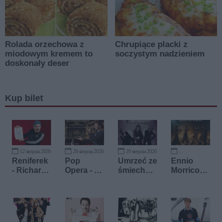
Kup bilet
12 sierpnia 2026
28 sierpnia 2026
29 sierpnia 2026
11 września 2026
Reniferek
Pop
Umrzeć ze
Ennio
- Richard
Opera - od
śmiechu -
Morricone
Gadd
Opery do
Teatr Gry i
przy
Musicalu
Ludzie
świecach