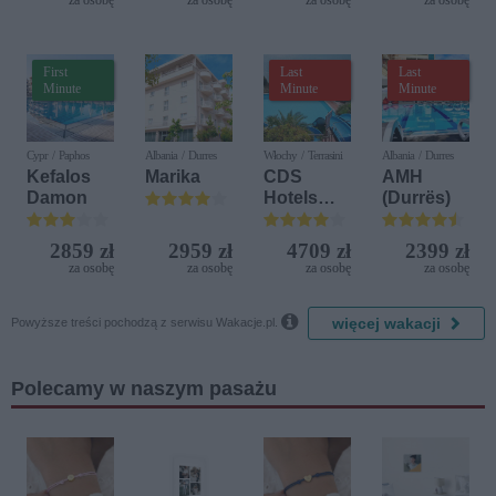
za osobę
za osobę
za osobę
za osobę
Delfin)
Diamonds
First
Last
Last
Minute
Minute
Minute
Cypr / Paphos
Albania / Durres
Włochy / Terrasini
Albania / Durres
Kefalos
Marika
CDS
AMH
Damon
Hotels
(Durrës)
Terrasini
(ex. Citta
2859 zł
2959 zł
4709 zł
2399 zł
del Mare)
za osobę
za osobę
za osobę
za osobę

więcej wakacji
Powyższe treści pochodzą z serwisu Wakacje.pl.
Polecamy w naszym pasażu