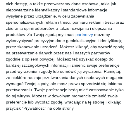
nich dostęp, a także przetwarzamy dane osobowe, takie jak
niepowtarzalne identyfikatory i standardowe informacje
wysyłane przez urządzenie, w celu zapewniania
Spersonaliz
Masywny
BURBERRY
Sony A7C II
spersonalizowanych reklam i treści, pomiaru reklam i treści oraz
owana
kociołek
0BE4323
body czarne
zbierania opinii odbiorców, a także rozwijania i ulepszania
bransoletka
indukcyjny
38538G
(ILCE7CM2
00
49
00
00
76
375
869
9.999
sznurkowa -
do
B.CEC)
,
,
,
,
produktów.
Za Twoją zgodą my i nasi
partnerzy
możemy
Różowa -
COMBIVAR(
Raty 20x0%
wykorzystywać precyzyjne dane geolokalizacyjne i identyfikację
Złote kółko
R)
przejdź do
przejdź do
przejdź do
przejdź do
przez skanowanie urządzeń. Możesz kliknąć, aby wyrazić zgodę
sklepu
sklepu
sklepu
sklepu
INDUCTION
NEO 5 litrów
na przetwarzanie danych przez nas i naszych partnerów
zgodnie z opisem powyżej. Możesz też uzyskać dostęp do
więcej w pasażu
bardziej szczegółowych informacji i zmienić swoje preferencje
przed wyrażeniem zgody lub odmówić jej wyrażenia.
Pamiętaj,
że niektóre rodzaje przetwarzania danych osobowych mogą nie
Prace przy zachowaniu ruchu
wymagać Twojej zgody, ale masz prawo sprzeciwić się takiemu
przetwarzaniu. Twoje preferencje będą mieć zastosowanie tylko
Rozbudowa będzie prowadzona przy utrzymanym ruchu
do tej witryny. Możesz w dowolnym momencie zmienić swoje
drogowym. Przez cały okres robót kierowcy w obu kierunkach
preferencje lub wycofać zgodę, wracając na tę stronę i klikając
mają mieć do dyspozycji po dwa pasy ruchu.
przycisk "Prywatność" na dole strony.
W pierwszych czterech miesiącach wykonawca skupi się
głównie na przygotowaniu objazdów i infrastruktury
towarzyszącej. Dopiero po zakończeniu tych prac zmiany