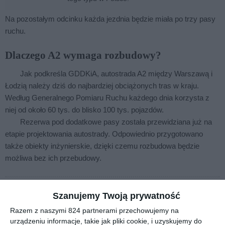
Na pozostałym odcinku każda jezdnia będzie miała po trzy pasy
ruchu.
Dlaczego A2 wymaga rozbudowy?
Jak podkreśla GDDKiA, autostrada A2 między Warszawą i
Łodzią należy dziś do najbardziej obciążonych tras w kraju.
Według Generalnego Pomiaru Ruchu każdego dnia korzysta z
niej od około 60 tys. do blisko 100 tys. pojazdów.
Rezerwa pod dodatkowe pasy została przewidziana już na
etapie projektowania autostrady. Odpowiednio przygotowano
także obiekty inżynierskie, dzięki czemu rozbudowa będzie
możliwa bez ich przebudowy.
Szanujemy Twoją prywatność
Zapraszamy na zakupy
Razem z naszymi 824 partnerami przechowujemy na
urządzeniu informacje, takie jak pliki cookie, i uzyskujemy do