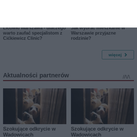
Licówki Warszawa - dlaczego
Jak wybrać mieszkanie w
warto zaufać specjalistom z
Warszawie przyjazne
Cićkiewicz Clinic?
rodzinie?
więcej