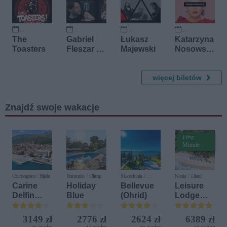
talnie
27 września 2026
15 października 2026
25 października 2026
27 listopada 2026
The
Gabriel
Łukasz
Katarzyna
Toasters
Fleszar &
Majewski
Nosowsk
Bartosz
a
Mieczniko
wski
więcej biletów
Znajdź swoje wakacje
First
Minute
Czarnogóra / Bijela
Rumunia / Olimp
Macedonia /
Kenia / Diani
Ochryda
Carine
Holiday
Bellevue
Leisure
Delfin
Blue
(Ohrid)
Lodge
Bijela (ex.
Beach &
Iberostar
Golf
3149 zł
2776 zł
2624 zł
6389 zł
Bijela
Resort by