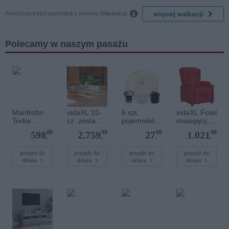

więcej wakacji
Powyższe treści pochodzą z serwisu Wakacje.pl.
Polecamy w naszym pasażu
Manfrotto
vidaXL 10-
6 szt.
vidaXL Fotel
Torba
cz. zestaw
pojemników
masujący,
MNMBAG12
wypoczynko
na jogurt do
winna
00
99
90
99
598
2.759
27
1.021
0PN na
wy do
COMBIVAR
czerwień,
,
,
,
,
statyw 120
ogrodu,
U(R)1 i
obity
cm
szare
COMBIVAR
sztuczną
przejdź do
przejdź do
przejdź do
przejdź do
sklepu
sklepu
sklepu
sklepu
poduszki,
U(R) EASY
skórą
sosnowy