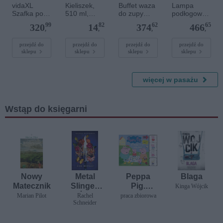
vidaXL
Kieliszek,
Buffet waza
Lampa
Szafka pod
510 ml,
do zupy
podłogowa
TV z
Arôme
porcelanow
z kloszami
99
82
62
65
320
14
374
466
oświetlenie
Spirits
a 3500 ml
ARCHI LP2
,
,
,
,
m LED
BL OPAL
szary dąb
1288/LP2
przejdź do
przejdź do
przejdź do
przejdź do
sklepu
sklepu
sklepu
sklepu
sonoma,
100x35x40
cm
więcej w pasażu
Wstąp do księgarni
Nowy
Metal
Peppa
Blaga
Matecznik
Slinger.
Pig.
Kinga Wójcik
Żar
Zagraj Ze
Marian Pilot
Rachel
praca zbiorowa
Schneider
metalu
Mną.
Zabawa