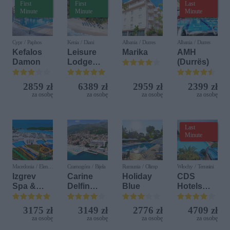
First
First
Last
Minute
Minute
Minute
Cypr / Paphos
Kenia / Diani
Albania / Durres
Albania / Durres
Kefalos
Leisure
Marika
AMH
Damon
Lodge
(Durrës)
Beach &
Golf
2859 zł
6389 zł
2959 zł
2399 zł
Resort by
za osobę
za osobę
za osobę
za osobę
Diamonds
Last
Minute
Macedonia / Elen
Czarnogóra / Bijela
Rumunia / Olimp
Włochy / Terrasini
Kamen
Izgrev
Carine
Holiday
CDS
Spa &
Delfin
Blue
Hotels
Aquapark
Bijela (ex.
Terrasini
Iberostar
(ex. Citta
3175 zł
3149 zł
2776 zł
4709 zł
Bijela
del Mare)
za osobę
za osobę
za osobę
za osobę
Delfin)