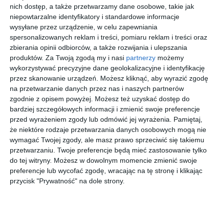
nich dostęp, a także przetwarzamy dane osobowe, takie jak
niepowtarzalne identyfikatory i standardowe informacje
Broń, amunicja i narkotyki w mieszkaniu
wysyłane przez urządzenie, w celu zapewniania
spersonalizowanych reklam i treści, pomiaru reklam i treści oraz
Na tym czynności się nie zakończyły. Policjanci przeszukali
zbierania opinii odbiorców, a także rozwijania i ulepszania
także mieszkanie zatrzymanego, gdzie znaleźli kolejną porcję
produktów.
Za Twoją zgodą my i nasi
partnerzy
możemy
amfetaminy, amunicję różnych kalibrów, broń gazową oraz
wykorzystywać precyzyjne dane geolokalizacyjne i identyfikację
przedmioty przypominające broń. Funkcjonariusze sprawdzili
przez skanowanie urządzeń. Możesz kliknąć, aby wyrazić zgodę
również użytkowaną przez mężczyznę piwnicę.
na przetwarzanie danych przez nas i naszych partnerów
zgodnie z opisem powyżej. Możesz też uzyskać dostęp do
Zabezpieczono amfetaminę, amunicję oraz broń gazową.
bardziej szczegółowych informacji i zmienić swoje preferencje
Wszystkie przedmioty poddano oględzinom i włączono do
przed wyrażeniem zgody lub odmówić jej wyrażenia.
Pamiętaj,
materiału dowodowego.
że niektóre rodzaje przetwarzania danych osobowych mogą nie
wymagać Twojej zgody, ale masz prawo sprzeciwić się takiemu
przetwarzaniu. Twoje preferencje będą mieć zastosowanie tylko
Wstąp do księgarni
do tej witryny. Możesz w dowolnym momencie zmienić swoje
preferencje lub wycofać zgodę, wracając na tę stronę i klikając
przycisk "Prywatność" na dole strony.