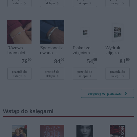
sklepu
sklepu
sklepu
sklepu
serce
Różowa
Spersonaliz
Plakat ze
Wydruk
bransoletka
owana
zdjęciem 20
zdjęcia
sznurkowa
bransoletka
x 20 cm
plakatu - 50
00
00
00
00
76
84
54
81
dla dzieci -
z
x 70 cm
,
,
,
,
Spersonaliz
kamieniami
owana -
szlachetnym
przejdź do
przejdź do
przejdź do
przejdź do
sklepu
sklepu
sklepu
sklepu
Srebrne
i - Szary - M
serce
- 6 mm
więcej w pasażu
Wstąp do księgarni