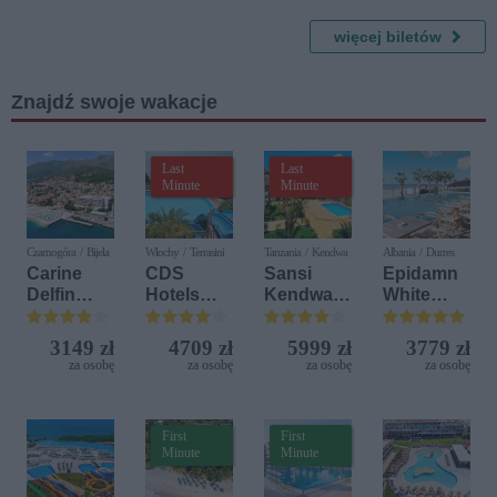
więcej biletów
Znajdź swoje wakacje
Last
Last
Minute
Minute
Czarnogóra / Bijela
Włochy / Terrasini
Tanzania / Kendwa
Albania / Durres
Carine
CDS
Sansi
Epidamn
Delfin
Hotels
Kendwa
White
Bijela (ex.
Terrasini
Beach
Sensation
Iberostar
(ex. Citta
Resort
3149 zł
4709 zł
5999 zł
3779 zł
Bijela
del Mare)
za osobę
za osobę
za osobę
za osobę
Delfin)
First
First
Minute
Minute