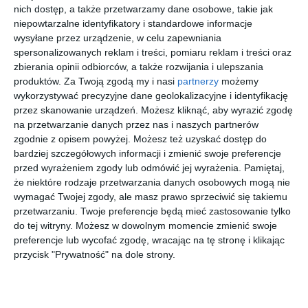
nich dostęp, a także przetwarzamy dane osobowe, takie jak
Letni deptak będzie funkcjonował przez wszystkie weekendy
niepowtarzalne identyfikatory i standardowe informacje
aż do końca lipca. Krakowskie Przedmieście będzie zamykane w
wysyłane przez urządzenie, w celu zapewniania
noce z piątku na sobotę, a ruch samochodów oraz autobusów
spersonalizowanych reklam i treści, pomiaru reklam i treści oraz
zbierania opinii odbiorców, a także rozwijania i ulepszania
Warszawskiego Transportu Publicznego będzie przywracany w
produktów.
Za Twoją zgodą my i nasi
partnerzy
możemy
poniedziałki nad ranem. Rozwiązanie ma zachęcić mieszkańców
wykorzystywać precyzyjne dane geolokalizacyjne i identyfikację
i turystów do spacerów oraz rekreacji w jednej z najbardziej
przez skanowanie urządzeń. Możesz kliknąć, aby wyrazić zgodę
reprezentacyjnych części stolicy.
na przetwarzanie danych przez nas i naszych partnerów
zgodnie z opisem powyżej. Możesz też uzyskać dostęp do
bardziej szczegółowych informacji i zmienić swoje preferencje
przed wyrażeniem zgody lub odmówić jej wyrażenia.
Pamiętaj,
Zapraszamy na zakupy
że niektóre rodzaje przetwarzania danych osobowych mogą nie
wymagać Twojej zgody, ale masz prawo sprzeciwić się takiemu
przetwarzaniu. Twoje preferencje będą mieć zastosowanie tylko
do tej witryny. Możesz w dowolnym momencie zmienić swoje
preferencje lub wycofać zgodę, wracając na tę stronę i klikając
przycisk "Prywatność" na dole strony.
24 cm
Spersonaliz
RAY-BAN
FujiFilm GF
DREWNIAN
owana
0RB4264
110 mm
Y KOSZYK
bransoletka
601S5J
F5.6 T/S
90
00
00
00
75
76
1.035
16.998
na chleb,
sznurkowa -
Chromance
Macro
,
,
,
,
BOCHENEK
Niebieska -