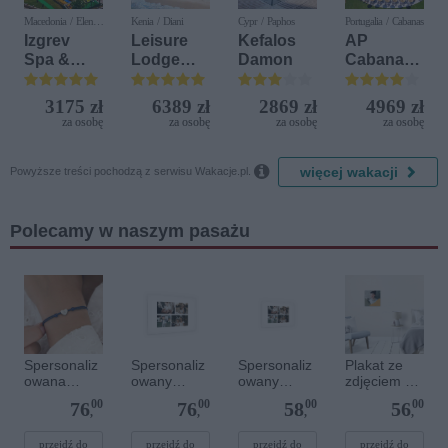
Macedonia / Elen
Kenia / Diani
Cypr / Paphos
Portugalia / Cabanas
Kamen
Izgrev
Leisure
Kefalos
AP
Spa &
Lodge
Damon
Cabanas
Aquapark
Beach &
Beach &
Golf
Nature
3175 zł
6389 zł
2869 zł
4969 zł
Resort by
za osobę
za osobę
za osobę
za osobę
Diamonds

więcej wakacji
Powyższe treści pochodzą z serwisu Wakacje.pl.
Polecamy w naszym pasażu
Spersonaliz
Spersonaliz
Spersonaliz
Plakat ze
owana
owany
owany
zdjęciem 30
bransoletka
plakat - 60 x
plakat - 30 x
x 30 cm
00
00
00
00
76
76
58
56
sznurkowa -
40 cm
20 cm
,
,
,
,
Niebieska -
Srebrne
przejdź do
przejdź do
przejdź do
przejdź do