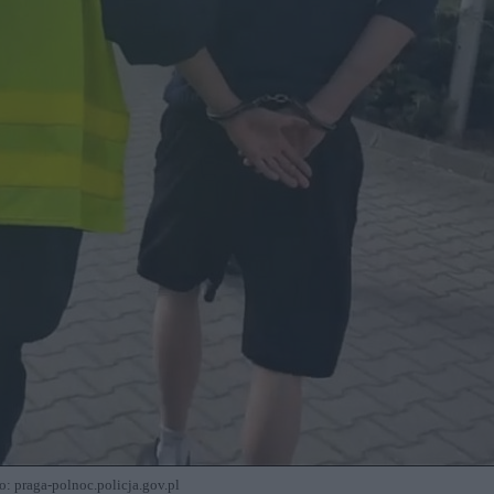
o: praga-polnoc.policja.gov.pl