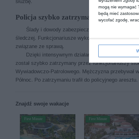
wyrażeniem zgody lu
służbę.
mogą nie wymagać Tw
będą mieć zastosowa
Policja szybko zatrzymała podejrzaneg
wycofać zgodę, wraca
Ślady i dowody zabezpieczyli policjanci z grup
śledczej. Funkcjonariusze wykonali również niezbędn
związane ze sprawą.
W
Dzięki intensywnym działaniom policjantów 22-le
został szybko zatrzymany przez funkcjonariuszy st
Wywiadowczo-Patrolowego. Mężczyzna przebywał w j
Północ. Po zatrzymaniu trafił do policyjnego aresztu.
Znajdź swoje wakacje
First Minute
First Minute