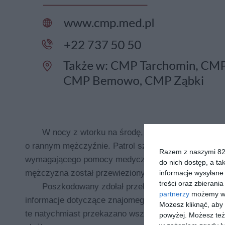
W nocy z wtorku na środę, z 28 na 29 kwietnia, 
o rannym mężczyźnie. Patrol szybko dotarł pod wskaz
Razem z naszymi 824
wymagającego pomocy medycznej. Po udzieleniu pie
do nich dostęp, a ta
mężczyzna został przewieziony do szpitala.
informacje wysyłane 
treści oraz zbierania
Poszkodowany zdołał przekazać policjantom je
partnerzy
możemy wyk
informacje dotyczące znajomego, który miał go zaat
Możesz kliknąć, aby
te natychmiast przekazano wszystkim patrolom peł
powyżej. Możesz też 