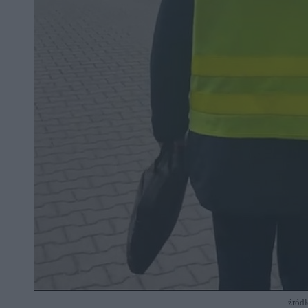
źródł