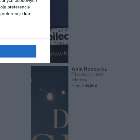
a danych osobowych
oje preferencje
preferencje lub
Ania Rusowicz
23.08.2026, 20:00
Jeleniewo
bilety od
60,00 zł