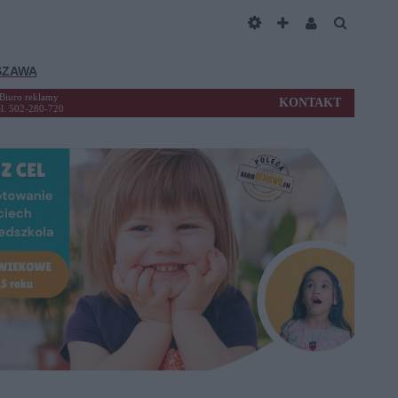
SZAWA
Biuro reklamy
KONTAKT
el. 502-280-720