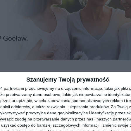
policjanci z komisariatu na Targówku otrzymali zgłoszenie
Szanujemy Twoją prywatność
any adres, gdzie funkcjonariusze zastali 47-latka
 partnerami przechowujemy na urządzeniu informacje, takie jak pliki c
rwszej pomocy przez załogę pogotowia ratunkowego
kże przetwarzamy dane osobowe, takie jak niepowtarzalne identyfikato
przez urządzenie, w celu zapewniania spersonalizowanych reklam i tre
 opinii odbiorców, a także rozwijania i ulepszania produktów.
Za Twoją z
dynie szczątkowe
orzystywać precyzyjne dane geolokalizacyjne i identyfikację przez s
akować. Informacje
 wyrazić zgodę na przetwarzanie danych przez nas i naszych partneró
niącym nocną
uzyskać dostęp do bardziej szczegółowych informacji i zmienić swoje 