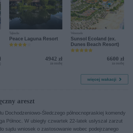
Tajlandia
Wenezuela
Peace Laguna Resort
Sunsol Ecoland (ex.
Dunes Beach Resort)
ł
4942 zł
6600 zł
ę
za osobę
za osobę
więcej wakacji
ęczny areszt
iału Dochodzeniowo-Śledczego północnopraskiej komendy
 Północ. W ubiegły czwartek 22-latek usłyszał zarzut
ł do sądu wniosek o zastosowanie wobec podejrzanego