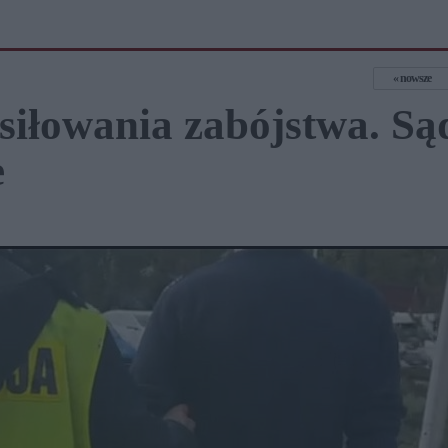
nowsze
usiłowania zabójstwa. Są
e