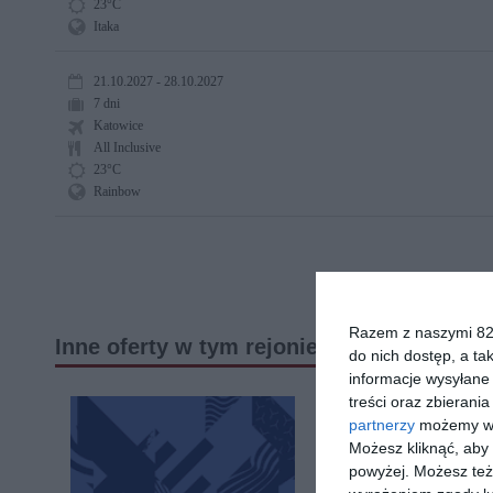
23°C
Itaka
21.10.2027 - 28.10.2027
7 dni
Katowice
All Inclusive
23°C
Rainbow
Razem z naszymi 824
Inne oferty w tym rejonie
do nich dostęp, a ta
informacje wysyłane 
treści oraz zbierania
First Minute
partnerzy
możemy wyk
Możesz kliknąć, aby
powyżej. Możesz też 