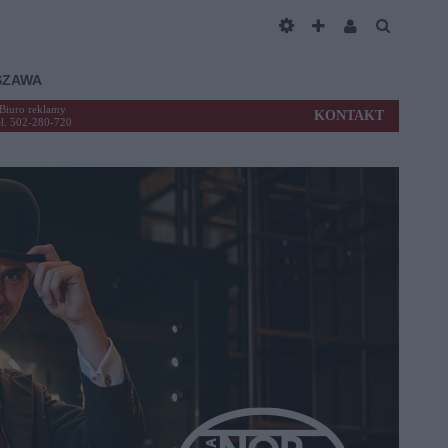
SZAWA
Biuro reklamy
KONTAKT
el. 502-280-720