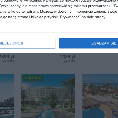
b odmówić jej wyrażenia.
Pamiętaj, że niektóre rodzaje przetwarzani
ojej zgody, ale masz prawo sprzeciwić się takiemu przetwarzaniu. Tw
nie tylko do tej witryny. Możesz w dowolnym momencie zmienić swoje 
jąc na tę stronę i klikając przycisk "Prywatność" na dole strony.
Tunezja
Tunezja
Mahmoud
Le Hammamet Hot
IĘCEJ OPCJI
ZGADZAM SIĘ
(ex. Otium Park L
Hammamet)
2899 zł
1489 zł
za osobę
za osobę
First Minute