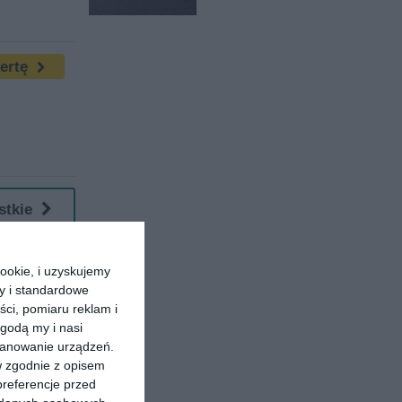
fertę
stkie
ookie, i uzyskujemy
ry i standardowe
ści, pomiaru reklam i
godą my i nasi
kanowanie urządzeń.
w zgodnie z opisem
preferencje przed