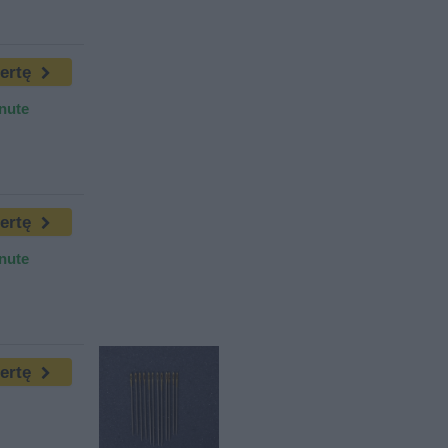
fertę
inute
fertę
inute
fertę