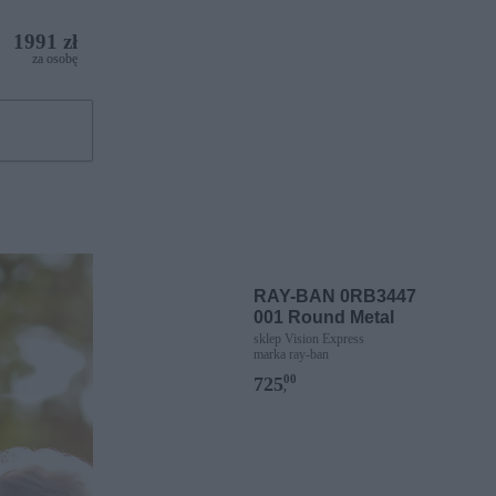
1991 zł
za osobę
RAY-BAN 0RB3447
001 Round Metal
sklep Vision Express
marka ray-ban
00
725
,