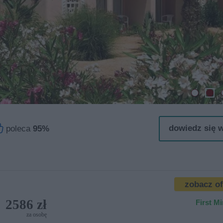

dowiedz się 
poleca
95%
zobacz o
2586 zł
First M
za osobę