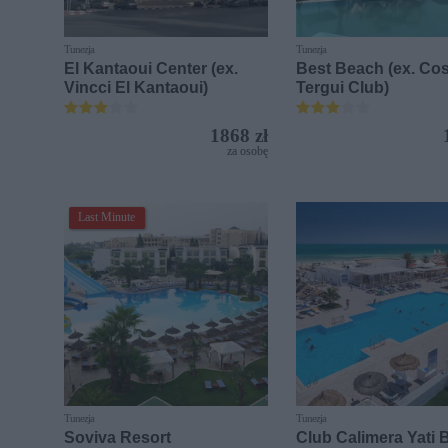
Tunezja
Tunezja
El Kantaoui Center (ex.
Best Beach (ex. C
Vincci El Kantaoui)
Tergui Club)
1868 zł
za osobę
Last Minute
Tunezja
Tunezja
Soviva Resort
Club Calimera Yati 