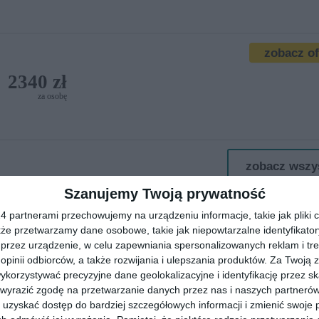
zobacz o
2340 zł
za osobę
zobacz wszy
Szanujemy Twoją prywatność
 partnerami przechowujemy na urządzeniu informacje, takie jak pliki c
kże przetwarzamy dane osobowe, takie jak niepowtarzalne identyfikato
przez urządzenie, w celu zapewniania spersonalizowanych reklam i tre
 opinii odbiorców, a także rozwijania i ulepszania produktów.
Za Twoją z
First Minute
orzystywać precyzyjne dane geolokalizacyjne i identyfikację przez s
 wyrazić zgodę na przetwarzanie danych przez nas i naszych partneró
uzyskać dostęp do bardziej szczegółowych informacji i zmienić swoje 