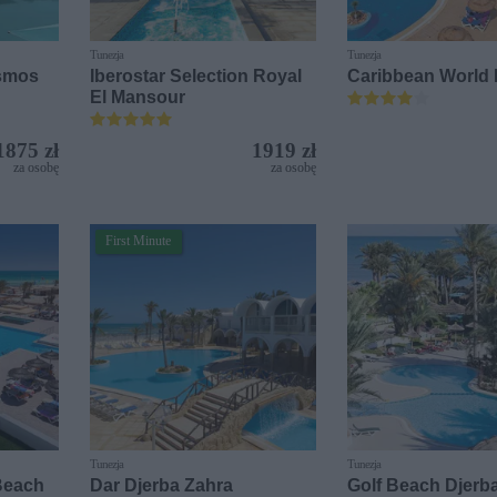
Tunezja
Tunezja
osmos
Iberostar Selection Royal
Caribbean World 
El Mansour
1875 zł
1919 zł
za osobę
za osobę
First Minute
Tunezja
Tunezja
Beach
Dar Djerba Zahra
Golf Beach Djerb