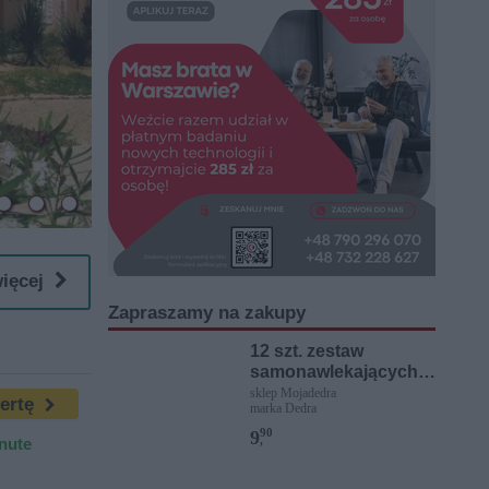
więcej
Zapraszamy na zakupy
12 szt. zestaw
samonawlekających
igieł
sklep Mojadedra
fertę
marka Dedra
90
9
,
inute