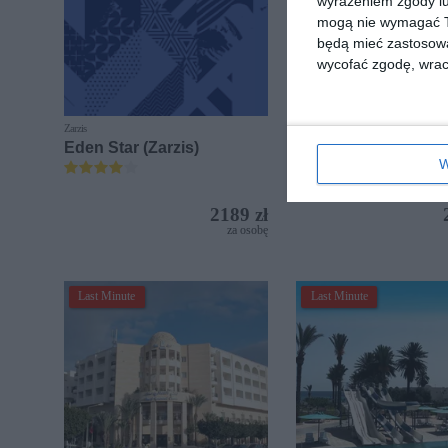
wyrażeniem zgody lu
mogą nie wymagać Tw
będą mieć zastosowa
wycofać zgodę, wraca
Zarzis
Zarzis
Eden Star (Zarzis)
Zephir & Spa
W
2189 zł
za osobę
Last Minute
Last Minute