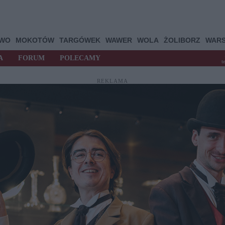
OWO
MOKOTÓW
TARGÓWEK
WAWER
WOLA
ŻOLIBORZ
WAR
A
FORUM
POLECAMY
t
REKLAMA