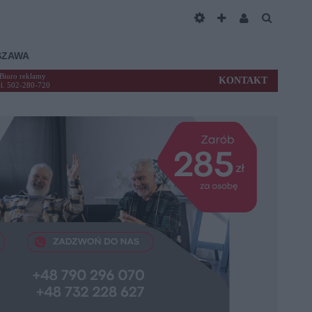
SZAWA
Biuro reklamy
KONTAKT
el. 502-280-720