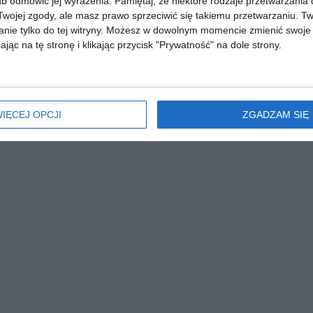
b odmówić jej wyrażenia.
Pamiętaj, że niektóre rodzaje przetwarzani
ojej zgody, ale masz prawo sprzeciwić się takiemu przetwarzaniu. Tw
nie tylko do tej witryny. Możesz w dowolnym momencie zmienić swoje 
jąc na tę stronę i klikając przycisk "Prywatność" na dole strony.
IĘCEJ OPCJI
ZGADZAM SIĘ