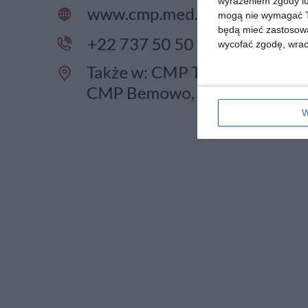
wyrażeniem zgody lu
mogą nie wymagać Tw
będą mieć zastosowa
wycofać zgodę, wraca
W