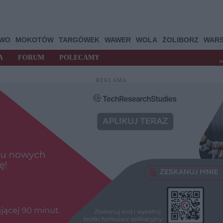
OWO
MOKOTÓW
TARGÓWEK
WAWER
WOLA
ŻOLIBORZ
WAR
A
FORUM
POLECAMY
t
REKLAMA