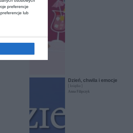
a danych osobowych
oje preferencje
preferencje lub
Dzień, chwila i emocje
[ książka ]
Anna Filipczyk