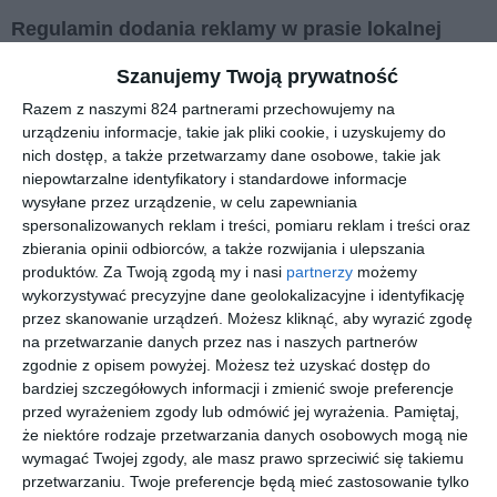
Regulamin dodania reklamy w prasie lokalnej
reklama w prasie
dodaj reklamę
cennik
regulamin
Szanujemy Twoją prywatność
siatka modułowa
parametry techniczne
terminy edycji
Razem z naszymi 824 partnerami przechowujemy na
urządzeniu informacje, takie jak pliki cookie, i uzyskujemy do
1. Ilekroć w niniejszym regulaminie jest mowa o serwisie
nich dostęp, a także przetwarzamy dane osobowe, takie jak
internetowym lub serwisie, należy to rozumieć jako moduł
niepowtarzalne identyfikatory i standardowe informacje
dodawania reklam do gazet papierowych znajdującym się na
wysyłane przez urządzenie, w celu zapewniania
spersonalizowanych reklam i treści, pomiaru reklam i treści oraz
portalu tustolica.pl.
zbierania opinii odbiorców, a także rozwijania i ulepszania
2. Zamieszczanie reklam w gazetach z rodziny "Echa" i innych
produktów.
Za Twoją zgodą my i nasi
partnerzy
możemy
gazetach lokalnych za pośrednictwem ww. serwisu, może być
wykorzystywać precyzyjne dane geolokalizacyjne i identyfikację
przez skanowanie urządzeń. Możesz kliknąć, aby wyrazić zgodę
dokonywane jedynie w oparciu o postanowienia niniejszego
na przetwarzanie danych przez nas i naszych partnerów
regulaminu.
zgodnie z opisem powyżej. Możesz też uzyskać dostęp do
3. Na podstawie umów z uczestniczącymi w przedsięwzięciu
bardziej szczegółowych informacji i zmienić swoje preferencje
przed wyrażeniem zgody lub odmówić jej wyrażenia.
Pamiętaj,
wydawcami gazet lokalnych serwis internetowy prowadzi firma
że niektóre rodzaje przetwarzania danych osobowych mogą nie
Echo Media Plus sp. z o.o. zwana dalej "Agencją".
wymagać Twojej zgody, ale masz prawo sprzeciwić się takiemu
4. Zarówno redakcje gazet, jak i "Agencja" nie ponoszą
przetwarzaniu. Twoje preferencje będą mieć zastosowanie tylko