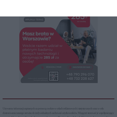
REKLAMA
Używamy informacji zapisanych za pomocą cookies w celach reklamowych i statystycznych oraz w celu
dostosowania naszego serwisu do indywidualnych zachowań użytkowni­ków. Mogą też stosować je współpracujący