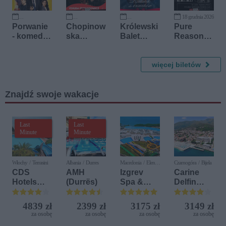
18 grudnia 2026
16 października 2026
10 listopada 2026
27 listopada 2026
Porwanie
Chopinow
Królewski
Pure
- komedia
ska
Balet
Reason
Artura
Reprezent
Klasyczny
Revolutio
Barcisia
acja
- Dziadek
n - double
Polski
do
więcej biletów
show with
orzechów
Amarok
Znajdź swoje wakacje
Last
Last
Minute
Minute
Włochy / Terrasini
Albania / Durres
Macedonia / Elen
Czarnogóra / Bijela
Kamen
CDS
AMH
Izgrev
Carine
Hotels
(Durrës)
Spa &
Delfin
Terrasini
Aquapark
Bijela (ex.
(ex. Citta
Iberostar
4839 zł
2399 zł
3175 zł
3149 zł
del Mare)
Bijela
za osobę
za osobę
za osobę
za osobę
Delfin)