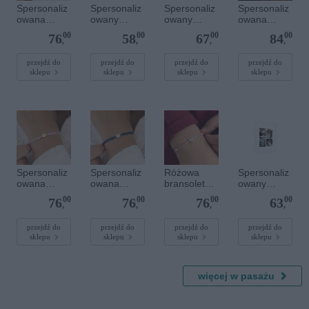
Spersonaliz
Spersonaliz
Spersonaliz
Spersonaliz
owana
owany
owany
owana
bransoletka
plakat - 30 x
plakat - 40 x
bransoletka
00
00
00
00
76
58
67
84
sznurkowa -
20 cm
40 cm
z
,
,
,
,
Różowa -
kamieniami
Srebrne
szlachetnym
przejdź do
przejdź do
przejdź do
przejdź do
sklepu
sklepu
sklepu
sklepu
kółko
i - Szary - M
- 6 mm
Spersonaliz
Spersonaliz
Różowa
Spersonaliz
owana
owana
bransoletka
owany
bransoletka
bransoletka
sznurkowa
plakat - 30 x
00
00
00
00
76
76
76
63
sznurkowa -
sznurkowa -
dla dzieci -
40 cm
,
,
,
,
Różowa -
Niebieska -
Spersonaliz
Złote kółko
Srebrne
owana -
przejdź do
przejdź do
przejdź do
przejdź do
sklepu
sklepu
sklepu
sklepu
serce
Srebrne
serce
więcej w pasażu