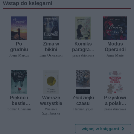
Wstąp do księgarni
Po
Zima w
Komiks
Modus
grudniu
bikini
paragrafo
Operandi
wy. Łzy
Joana Marcus
Lena Oskarsson
praca zbiorowa
Anne Marie
bogini
Nuwy
Piękno i
Wiersze
Złodziejki
Przysłowi
bestie.
wszystkie
czasu
a polskie
Niebezpie
dla dzieci
Soman Chainani
Wisława
Hanna Cygler
praca zbiorowa
Szymborska
czne
baśnie
więcej w księgarni