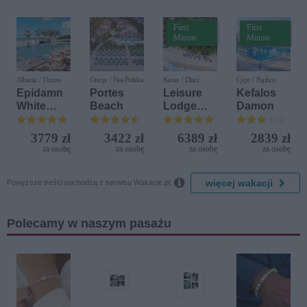
First
First
Minute
Minute
Albania / Durres
Grecja / Nea Potidea
Kenia / Diani
Cypr / Paphos
Epidamn
Portes
Leisure
Kefalos
White
Beach
Lodge
Damon
Sensation
Beach &
Golf
3779 zł
3422 zł
6389 zł
2839 zł
Resort by
za osobę
za osobę
za osobę
za osobę
Diamonds

więcej wakacji
Powyższe treści pochodzą z serwisu Wakacje.pl.
Polecamy w naszym pasażu