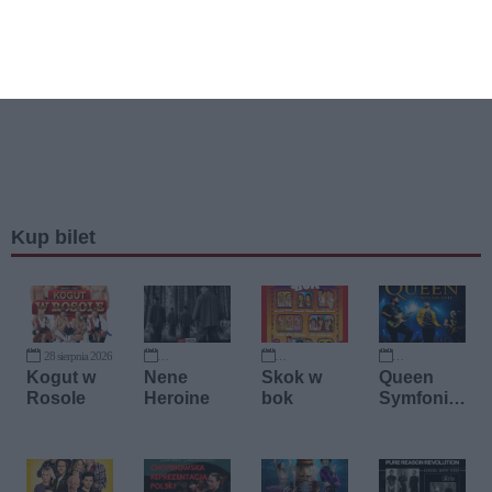
Kup bilet
28 sierpnia 2026
2 października 2026
8 października 2026
10 października 2026
Kogut w
Nene
Skok w
Queen
Rosole
Heroine
bok
Symfonic
znie -
trasa XV-
lecia