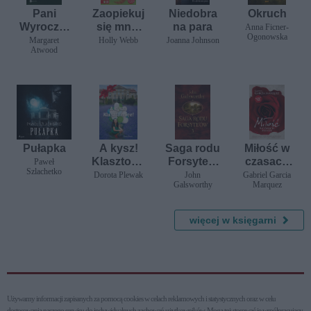
Pani
Zaopiekuj
Niedobra
Okruch
Wyroczni
się mną.
na para
Anna Ficner-
Ogonowska
a
Gdzie jest
Margaret
Holly Webb
Joanna Johnson
Atwood
Rudek?
Pułapka
A kysz!
Saga rodu
Miłość w
Klasztorni
Forsyte'ó
czasach
Paweł
Szlachetko
ce!
w. Tom 3:
zarazy
Dorota Plewak
John
Gabriel Garcia
Galsworthy
Marquez
Do
wynajęcia
więcej w księgarni
Używamy informacji zapisanych za pomocą cookies w celach reklamowych i statystycznych oraz w celu
dostosowania naszego serwisu do indywidualnych zachowań użytkowni­ków. Mogą też stosować je współpracujący