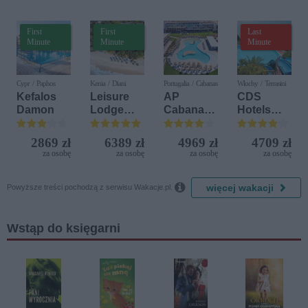
First
First
Last
Minute
Minute
Minute
Cypr / Paphos
Kenia / Diani
Portugalia / Cabanas
Włochy / Terrasini
Kefalos
Leisure
AP
CDS
Damon
Lodge
Cabanas
Hotels
Beach &
Beach &
Terrasini
Golf
Nature
(ex. Citta
2869 zł
6389 zł
4969 zł
4709 zł
Resort by
del Mare)
za osobę
za osobę
za osobę
za osobę
Diamonds

więcej wakacji
Powyższe treści pochodzą z serwisu Wakacje.pl.
Wstąp do księgarni