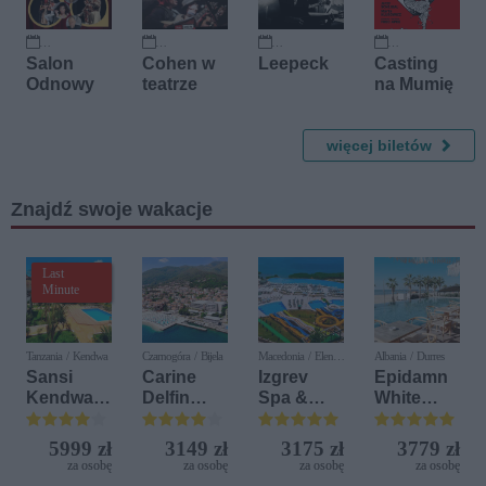
30 września 2026
4 października 2026
7 października 2026
21 listopada 2026
Salon
Cohen w
Leepeck
Casting
Odnowy
teatrze
na Mumię
więcej biletów
Znajdź swoje wakacje
Last
Minute
Tanzania / Kendwa
Czarnogóra / Bijela
Macedonia / Elen
Albania / Durres
Kamen
Sansi
Carine
Izgrev
Epidamn
Kendwa
Delfin
Spa &
White
Beach
Bijela (ex.
Aquapark
Sensation
Resort
Iberostar
5999 zł
3149 zł
3175 zł
3779 zł
Bijela
za osobę
za osobę
za osobę
za osobę
Delfin)