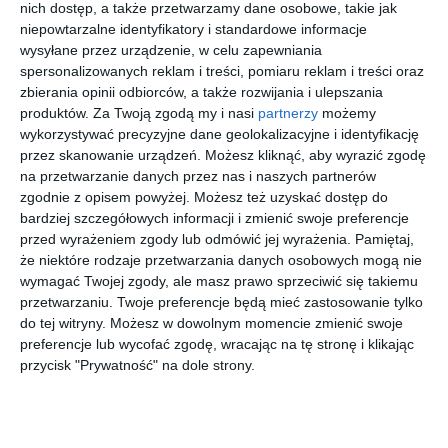
nich dostęp, a także przetwarzamy dane osobowe, takie jak
niepowtarzalne identyfikatory i standardowe informacje
wysyłane przez urządzenie, w celu zapewniania
spersonalizowanych reklam i treści, pomiaru reklam i treści oraz
zbierania opinii odbiorców, a także rozwijania i ulepszania
produktów.
Za Twoją zgodą my i nasi
partnerzy
możemy
vidaXL 7-cz.
vidaXL 6-cz.
vidaXL 7-cz.
vidaXL 4-cz.
wykorzystywać precyzyjne dane geolokalizacyjne i identyfikację
zestaw
zestaw
zestaw
zestaw
przez skanowanie urządzeń. Możesz kliknąć, aby wyrazić zgodę
wypoczynko
wypoczynko
mebli
wypoczynko
99
99
99
99
2.508
2.325
1.163
1.215
wy do
wy do
wypoczynko
wy do
,
,
,
,
na przetwarzanie danych przez nas i naszych partnerów
ogrodu,
ogrodu, z
wych do
ogrodu, z
zgodnie z opisem powyżej. Możesz też uzyskać dostęp do
kremowe
poduszkami
ogrodu,
poduszkami
przejdź do
przejdź do
przejdź do
przejdź do
bardziej szczegółowych informacji i zmienić swoje preferencje
sklepu
sklepu
sklepu
sklepu
poduszki,
, lita sosna
biały,
, lita sosna
sosnowy
sosnowy
przed wyrażeniem zgody lub odmówić jej wyrażenia.
Pamiętaj,
że niektóre rodzaje przetwarzania danych osobowych mogą nie
wymagać Twojej zgody, ale masz prawo sprzeciwić się takiemu
przetwarzaniu. Twoje preferencje będą mieć zastosowanie tylko
do tej witryny. Możesz w dowolnym momencie zmienić swoje
preferencje lub wycofać zgodę, wracając na tę stronę i klikając
vidaXL 8-cz.
vidaXL 6-cz.
vidaXL 7-cz.
vidaXL 4-cz.
przycisk "Prywatność" na dole strony.
zestaw
zestaw
zestaw
zestaw
wypoczynko
mebli
wypoczynko
mebli
99
99
99
99
2.280
1.643
2.113
880
wy do
ogrodowych
wy do
wypoczynko
,
,
,
,
ogrodu, z
z
ogrodu,
wych do
poduszkami
poduszkami
kremowe
ogrodu,
przejdź do
przejdź do
przejdź do
przejdź do