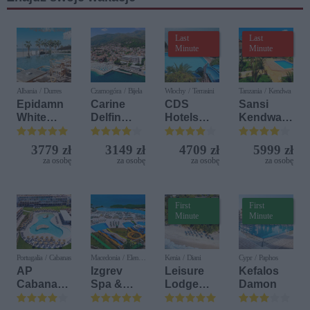
Last
Last
Minute
Minute
Albania / Durres
Czarnogóra / Bijela
Włochy / Terrasini
Tanzania / Kendwa
Epidamn
Carine
CDS
Sansi
White
Delfin
Hotels
Kendwa
Sensation
Bijela (ex.
Terrasini
Beach
Iberostar
(ex. Citta
Resort
3779 zł
3149 zł
4709 zł
5999 zł
Bijela
del Mare)
za osobę
za osobę
za osobę
za osobę
Delfin)
First
First
Minute
Minute
Portugalia / Cabanas
Macedonia / Elen
Kenia / Diani
Cypr / Paphos
Kamen
AP
Izgrev
Leisure
Kefalos
Cabanas
Spa &
Lodge
Damon
Beach &
Aquapark
Beach &