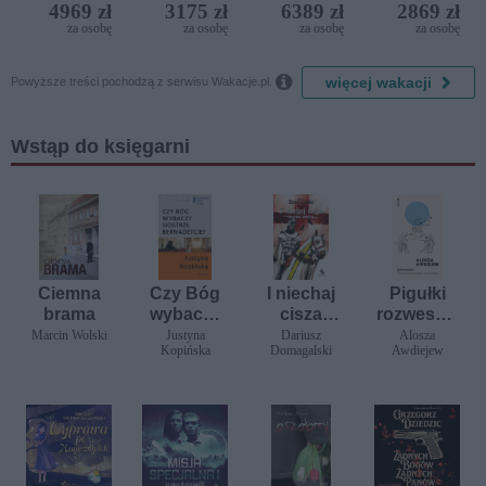
Nature
Golf
4969 zł
3175 zł
6389 zł
2869 zł
Resort by
za osobę
za osobę
za osobę
za osobę
Diamonds

więcej wakacji
Powyższe treści pochodzą z serwisu Wakacje.pl.
Wstąp do księgarni
Ciemna
Czy Bóg
I niechaj
Pigułki
brama
wybaczy
cisza
rozwesela
siostrze
wznieci
jące.
Marcin Wolski
Justyna
Dariusz
Alosza
Kopińska
Domagalski
Awdiejew
Bernadetc
wojnę
Zabawne
ie?
powiedzo
nka
ratujące
przed
smutkiem