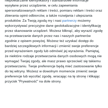
niepowtarzalne identyfikatory i standardowe informacje
wysyłane przez urządzenie, w celu zapewniania
spersonalizowanych reklam i treści, pomiaru reklam i treści oraz
vidaXL 9-cz.
vidaXL 6-cz.
vidaXL 4-cz.
vidaXL 8-cz.
zbierania opinii odbiorców, a także rozwijania i ulepszania
zestaw
zestaw
zestaw
zestaw
wypoczynko
wypoczynko
mebli
wypoczynko
produktów.
Za Twoją zgodą my i nasi
partnerzy
możemy
99
99
99
99
2.772
2.140
873
2.406
wy do
wy do
wypoczynko
wy do
,
,
,
,
wykorzystywać precyzyjne dane geolokalizacyjne i identyfikację
ogrodu,
ogrodu,
wych do
ogrodu,
przez skanowanie urządzeń. Możesz kliknąć, aby wyrazić zgodę
szare
kremowe
ogrodu,
szare
przejdź do
przejdź do
przejdź do
przejdź do
sklepu
sklepu
sklepu
sklepu
poduszki,
poduszki,
biały,
poduszki,
na przetwarzanie danych przez nas i naszych partnerów
sosna
sosnowy
sosnowy
sosna
zgodnie z opisem powyżej. Możesz też uzyskać dostęp do
bardziej szczegółowych informacji i zmienić swoje preferencje
przed wyrażeniem zgody lub odmówić jej wyrażenia.
Pamiętaj,
że niektóre rodzaje przetwarzania danych osobowych mogą nie
wymagać Twojej zgody, ale masz prawo sprzeciwić się takiemu
przetwarzaniu. Twoje preferencje będą mieć zastosowanie tylko
vidaXL 11-
vidaXL 7-cz.
vidaXL 11-
vidaXL 9-cz.
do tej witryny. Możesz w dowolnym momencie zmienić swoje
cz. zestaw
zestaw
cz. zestaw
zestaw
preferencje lub wycofać zgodę, wracając na tę stronę i klikając
wypoczynko
wypoczynko
wypoczynko
wypoczynko
99
99
99
99
3.485
1.814
2.534
3.195
przycisk "Prywatność" na dole strony.
wy do
wy do
wy do
wy do
,
,
,
,
ogrodu,
ogrodu,
ogrodu,
ogrodu,
kremowe
kremowe
biały,
kremowe
przejdź do
przejdź do
przejdź do
przejdź do
sklepu
sklepu
sklepu
sklepu
poduszki,
poduszki,
drewno
poduszki,
sosnowy
sosnowy
sosnowe
sosnowy