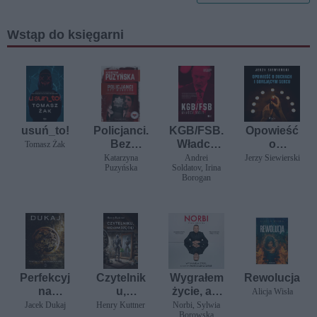
Wstąp do księgarni
usuń_to!
Policjanci.
KGB/FSB.
Opowieść
Bez
Władcy
o
Tomasz Żak
munduru
Rosji
duchach i
Katarzyna
Andrei
Jerzy Siewierski
Puzyńska
Soldatov, Irina
gorejący
Borogan
m sercu
Perfekcyj
Czytelnik
Wygrałem
Rewolucja
na
u,
życie, ale
Alicja Wisła
niedosko
nienawidz
najpierw
Jacek Dukaj
Henry Kuttner
Norbi, Sylwia
Borowska