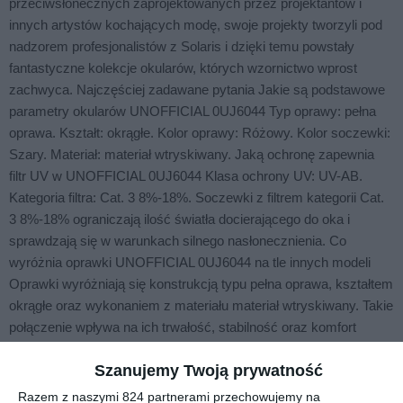
przeciwsłonecznych zaprojektowanych przez projektantów i
innych artystów kochających modę, swoje projekty tworzyli pod
nadzorem profesjonalistów z Solaris i dzięki temu powstały
fantastyczne kolekcje okularów, których wzornictwo wprost
zachwyca. Najczęściej zadawane pytania Jakie są podstawowe
parametry okularów UNOFFICIAL 0UJ6044 Typ oprawy: pełna
oprawa. Kształt: okrągłe. Kolor oprawy: Różowy. Kolor soczewki:
Szary. Materiał: materiał wtryskiwany. Jaką ochronę zapewnia
filtr UV w UNOFFICIAL 0UJ6044 Klasa ochrony UV: UV-AB.
Kategoria filtra: Cat. 3 8%-18%. Soczewki z filtrem kategorii Cat.
3 8%-18% ograniczają ilość światła docierającego do oka i
sprawdzają się w warunkach silnego nasłonecznienia. Co
wyróżnia oprawki UNOFFICIAL 0UJ6044 na tle innych modeli
Oprawki wyróżniają się konstrukcją typu pełna oprawa, kształtem
okrągłe oraz wykonaniem z materiału materiał wtryskiwany. Takie
połączenie wpływa na ich trwałość, stabilność oraz komfort
dopasowania do twarzy podczas codziennego noszenia.
Szanujemy Twoją prywatność
Razem z naszymi 824 partnerami przechowujemy na