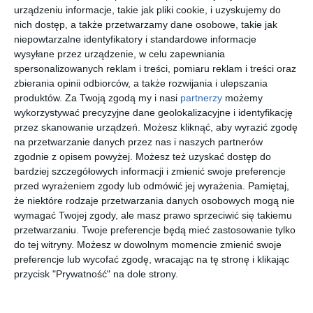
Podobne w tej kategorii
urządzeniu informacje, takie jak pliki cookie, i uzyskujemy do
nich dostęp, a także przetwarzamy dane osobowe, takie jak
niepowtarzalne identyfikatory i standardowe informacje
wysyłane przez urządzenie, w celu zapewniania
spersonalizowanych reklam i treści, pomiaru reklam i treści oraz
zbierania opinii odbiorców, a także rozwijania i ulepszania
produktów.
Za Twoją zgodą my i nasi
partnerzy
możemy
POLAROID
RAY-BAN
GUCCI
RAY-BAN
PLD 4099/S
0RB4165
GG1661S
616613
wykorzystywać precyzyjne dane geolokalizacyjne i identyfikację
B3V
622/2V
002
przez skanowanie urządzeń. Możesz kliknąć, aby wyrazić zgodę
00
00
00
00
289
745
1.299
719
Justin
,
,
,
,
na przetwarzanie danych przez nas i naszych partnerów
Classic
przejdź do
przejdź do
przejdź do
przejdź do
zgodnie z opisem powyżej. Możesz też uzyskać dostęp do
sklepu
sklepu
sklepu
sklepu
bardziej szczegółowych informacji i zmienić swoje preferencje
przed wyrażeniem zgody lub odmówić jej wyrażenia.
Pamiętaj,
że niektóre rodzaje przetwarzania danych osobowych mogą nie
wymagać Twojej zgody, ale masz prawo sprzeciwić się takiemu
przetwarzaniu. Twoje preferencje będą mieć zastosowanie tylko
do tej witryny. Możesz w dowolnym momencie zmienić swoje
preferencje lub wycofać zgodę, wracając na tę stronę i klikając
DBYD
UNOFFICIA
RAY-BAN
RAY BAN
przycisk "Prywatność" na dole strony.
0DB4053
L 0UJ6047
0RB3671CH
0RB4472
002
002
186/K8
685675
30
00
00
00
209
69
989
609
Chromance
,
,
,
,