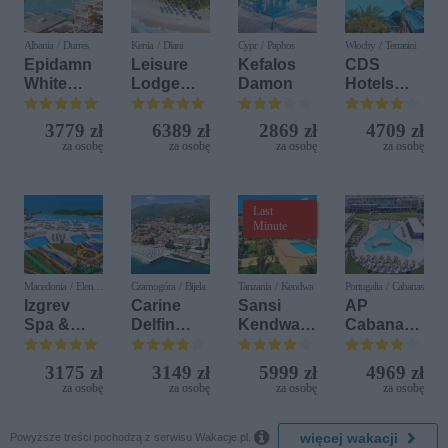
Albania / Durres
Kenia / Diani
Cypr / Paphos
Włochy / Terrasini
Epidamn
Leisure
Kefalos
CDS
White
Lodge
Damon
Hotels
Sensation
Beach &
Terrasini
Golf
(ex. Citta
3779 zł
6389 zł
2869 zł
4709 zł
Resort by
del Mare)
za osobę
za osobę
za osobę
za osobę
Diamonds
Last
Minute
Macedonia / Elen
Czarnogóra / Bijela
Tanzania / Kendwa
Portugalia / Cabanas
Kamen
Izgrev
Carine
Sansi
AP
Spa &
Delfin
Kendwa
Cabanas
Aquapark
Bijela (ex.
Beach
Beach &
Iberostar
Resort
Nature
3175 zł
3149 zł
5999 zł
4969 zł
Bijela
za osobę
za osobę
za osobę
za osobę
Delfin)

więcej wakacji
Powyższe treści pochodzą z serwisu Wakacje.pl.