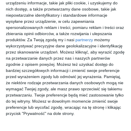
urządzeniu informacje, takie jak pliki cookie, i uzyskujemy do
nich dostęp, a także przetwarzamy dane osobowe, takie jak
SEEN
D BY D
RAY BAN
TOM FORD
niepowtarzalne identyfikatory i standardowe informacje
0NE1056
DBOM0028
0RX3768V
FT6042-B
wysyłane przez urządzenie, w celu zapewniania
002
CC00
2501
001
20
40
00
00
79
179
665
1.525
spersonalizowanych reklam i treści, pomiaru reklam i treści oraz
,
,
,
,
zbierania opinii odbiorców, a także rozwijania i ulepszania
przejdź do
przejdź do
przejdź do
przejdź do
produktów.
Za Twoją zgodą my i nasi
partnerzy
możemy
sklepu
sklepu
sklepu
sklepu
wykorzystywać precyzyjne dane geolokalizacyjne i identyfikację
przez skanowanie urządzeń. Możesz kliknąć, aby wyrazić zgodę
na przetwarzanie danych przez nas i naszych partnerów
zgodnie z opisem powyżej. Możesz też uzyskać dostęp do
bardziej szczegółowych informacji i zmienić swoje preferencje
przed wyrażeniem zgody lub odmówić jej wyrażenia.
Pamiętaj,
że niektóre rodzaje przetwarzania danych osobowych mogą nie
BROOKS
PERSOL
D BY D
FERRARI
BROTHERS
0PO3189V
DBOF0020
SCUDERIA
wymagać Twojej zgody, ale masz prawo sprzeciwić się takiemu
0BB1044
95
GG00
0FZ8005U
20
20
40
30
przetwarzaniu. Twoje preferencje będą mieć zastosowanie tylko
487
935
179
545
1502
501
,
,
,
,
do tej witryny. Możesz w dowolnym momencie zmienić swoje
przejdź do
przejdź do
przejdź do
przejdź do
preferencje lub wycofać zgodę, wracając na tę stronę i klikając
sklepu
sklepu
sklepu
sklepu
przycisk "Prywatność" na dole strony.