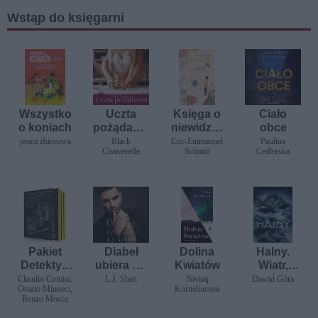
Wstąp do księgarni
Wszystko
Uczta
Księga o
Ciało
o koniach
pożądania
niewidzial
obce
-
nym
praca zbiorowa
Black
Eric-Emmanuel
Paulina
Chanterelle
Schmitt
Cedlerska
opowiada
nie
erotyczne
Pakiet
Diabeł
Dolina
Halny.
Detektyw
ubiera się
Kwiatów
Wiatr,
Gratin:.
na czarno
który
Claudio Comini,
L.J. Shen
Niviaq
Dawid Góra
Orazio Minneci,
Korneliussen
Philippe
niesie
Renzo Mosca
Gratin i
obłęd