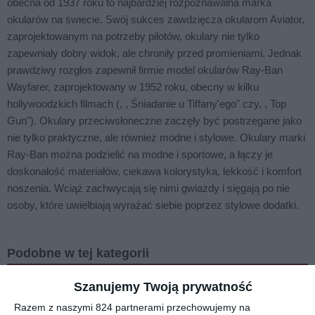
obecna od 1937 roku to najbardziej rozpoznawalna marka
okularów na świecie. Swój sukces zawdzięcza okularom Aviator,
zaprojektowanym na potrzeby pilotów, okulary nie tylko
zapewniały dobry widok, ale chroniły przed promieniami. Jednak
prawdziwy rozgłos zapewnił firmie model okularów Ray-Ban
Wayfarer, zaprojektowany w 1952 roku, obecny w kilku
hollywoodzkich filmach (, , Śniadanie u Tiffany'ego" czy, , Top
Gun"). Okulary przeciwsłoneczne zaczęły być postrzegane jako
nie tylko praktyczne, ale również modne i stylowe. Okulary marki
Ray-Ban można podzielić na modne i sportowe, a łączy je
doskonałość materiałów, ciekawa kolorystyka, lekkość i komfort
noszenia. Wciąż zachwycają się nimi gwiazdy i sięgają po nie
osoby, które uwielbiają wyrażać siebie poprzez stylowe dodatki.
Podobne w tej kategorii
Szanujemy Twoją prywatność
Razem z naszymi 824 partnerami przechowujemy na