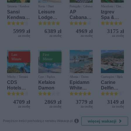
Tanzania / Kendwa
Kenia / Diani
Portugalia / Cabanas
Macedonia / Elen
Kamen
Sansi
Leisure
AP
Izgrev
Kendwa
Lodge
Cabanas
Spa &
Beach
Beach &
Beach &
Aquapark
Resort
Golf
Nature
5999 zł
6389 zł
4969 zł
3175 zł
Resort by
za osobę
za osobę
za osobę
za osobę
Diamonds
Last
First
Minute
Minute
Włochy / Terrasini
Cypr / Paphos
Albania / Durres
Czarnogóra / Bijela
CDS
Kefalos
Epidamn
Carine
Hotels
Damon
White
Delfin
Terrasini
Sensation
Bijela (ex.
(ex. Citta
Iberostar
4709 zł
2869 zł
3779 zł
3149 zł
del Mare)
Bijela
za osobę
za osobę
za osobę
za osobę
Delfin)

więcej wakacji
Powyższe treści pochodzą z serwisu Wakacje.pl.