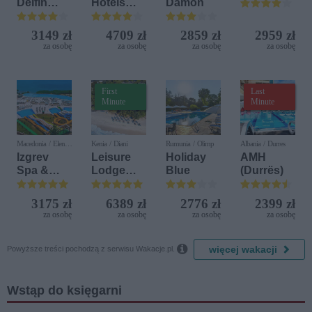
Delfin
Hotels
Damon
Bijela (ex.
Terrasini
Iberostar
(ex. Citta
3149 zł
4709 zł
2859 zł
2959 zł
Bijela
del Mare)
za osobę
za osobę
za osobę
za osobę
Delfin)
First
Last
Minute
Minute
Macedonia / Elen
Kenia / Diani
Rumunia / Olimp
Albania / Durres
Kamen
Izgrev
Leisure
Holiday
AMH
Spa &
Lodge
Blue
(Durrës)
Aquapark
Beach &
Golf
3175 zł
6389 zł
2776 zł
2399 zł
Resort by
za osobę
za osobę
za osobę
za osobę
Diamonds

więcej wakacji
Powyższe treści pochodzą z serwisu Wakacje.pl.
Wstąp do księgarni