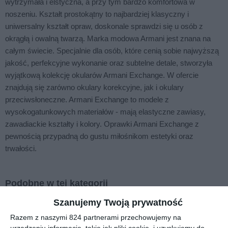
wytrzymała i elstyczna, a przy tym bardzo komfortowa w
noszeniu. Kształt prostokątny to najbardziej klasyczny i
uniwersalny kształt opraw, doskonale sprawdzi się u osób z
okrągłą i owalną twarzą. Marka modowa Armani jest znana na
całym świecie. Specjalnie dla osób, które cenią sobie najwyższą
jakość, perfekcyjne wykonanie oraz subtelne detale, stworzyła
wyjątkową kolekcję okularów Armani Exchange. W ofercie
znajdują się zarówno okulary korekcyjne, jak i okulary
przeciwsłoneczne. Armani Exchange to modele z
wysokogatunkowych materiałów - mają elastyczne zawiasy,
zawadiackie kształty i kolory. Oprawki Armani Exchange z
pewnością przypadną do gustu miłośnikom estetyki oraz
trwałości.
Podobne w tej kategorii
Szanujemy Twoją prywatność
Razem z naszymi 824 partnerami przechowujemy na
urządzeniu informacje, takie jak pliki cookie, i uzyskujemy do