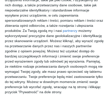
nich dostęp, a także przetwarzamy dane osobowe, takie jak
niepowtarzalne identyfikatory i standardowe informacje
RAY BAN
EMPORIO
RAY-BAN
FERRARI
0RX5440
ARMANI
0RX2241V
SCUDERIA
wysyłane przez urządzenie, w celu zapewniania
2000
0EA3248
8362 ICON
0FZ8002U
spersonalizowanych reklam i treści, pomiaru reklam i treści oraz
00
20
00
30
500
583
705
328
5017
501
,
,
,
,
zbierania opinii odbiorców, a także rozwijania i ulepszania
produktów.
Za Twoją zgodą my i nasi
partnerzy
możemy
przejdź do
przejdź do
przejdź do
przejdź do
sklepu
sklepu
sklepu
sklepu
wykorzystywać precyzyjne dane geolokalizacyjne i identyfikację
przez skanowanie urządzeń. Możesz kliknąć, aby wyrazić zgodę
na przetwarzanie danych przez nas i naszych partnerów
zgodnie z opisem powyżej. Możesz też uzyskać dostęp do
bardziej szczegółowych informacji i zmienić swoje preferencje
przed wyrażeniem zgody lub odmówić jej wyrażenia.
Pamiętaj,
że niektóre rodzaje przetwarzania danych osobowych mogą nie
VERSACE
DBYD
VOGUE
RAY-BAN
wymagać Twojej zgody, ale masz prawo sprzeciwić się takiemu
0VE3375
0DB2105
0VY2034
0RX7140
przetwarzaniu. Twoje preferencje będą mieć zastosowanie tylko
GB1
001
2966
5687 CORE
00
40
20
20
684
179
263
639
,
,
,
,
do tej witryny. Możesz w dowolnym momencie zmienić swoje
preferencje lub wycofać zgodę, wracając na tę stronę i klikając
przejdź do
przejdź do
przejdź do
przejdź do
przycisk "Prywatność" na dole strony.
sklepu
sklepu
sklepu
sklepu