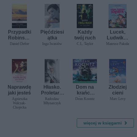
Przypadki
Pięćdziesi
Każdy
Lucek,
Robinson
ątka
twój ruch
Ludwika i
a Crusoe
sprawa
Daniel Defoe
Inga Iwasiów
C.L. Taylor
Mateusz Pakuła
Świętego
Jogurta
Naprawdę
Hłasko.
Dom na
Złodziej
jaki jesteś
Proletaria
krańcu
cieni
cki książę
świata
Agnieszka
Radosław
Dean Koontz
Marc Levy
Walczak-
Młynarczyk
Chojecka
więcej w księgarni