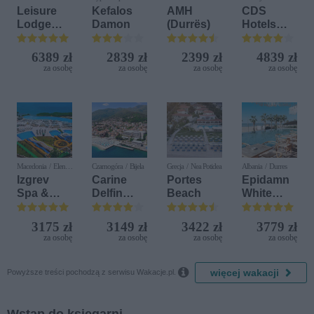
Leisure
Kefalos
AMH
CDS
Lodge
Damon
(Durrës)
Hotels
Beach &
Terrasini
Golf
(ex. Citta
6389 zł
2839 zł
2399 zł
4839 zł
Resort by
del Mare)
za osobę
za osobę
za osobę
za osobę
Diamonds
Macedonia / Elen
Czarnogóra / Bijela
Grecja / Nea Potidea
Albania / Durres
Kamen
Izgrev
Carine
Portes
Epidamn
Spa &
Delfin
Beach
White
Aquapark
Bijela (ex.
Sensation
Iberostar
3175 zł
3149 zł
3422 zł
3779 zł
Bijela
za osobę
za osobę
za osobę
za osobę
Delfin)

więcej wakacji
Powyższe treści pochodzą z serwisu Wakacje.pl.
Wstąp do księgarni