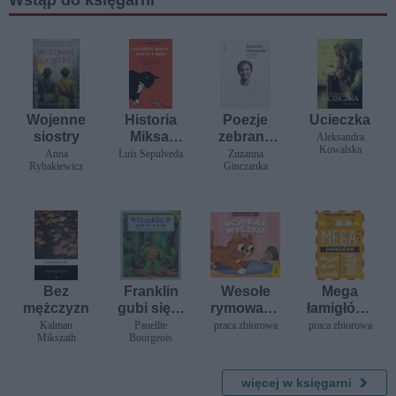
Wojenne
Historia
Poezje
Ucieczka
siostry
Miksa,
zebrane
Aleksandra
Kowalska
Maksa i
(1931-
Anna
Luis Sepulveda
Zuzanna
Rybakiewicz
Ginczanka
Meks
1944)
Bez
Franklin
Wesołe
Mega
mężczyzn
gubi się w
rymowank
łamigłówk
lesie
i. Uciekaj,
i. Misja:
Kalman
Pauellte
praca zbiorowa
praca zbiorowa
Mikszath
Bourgeois
myszko
dobra
zabawa
więcej w księgarni