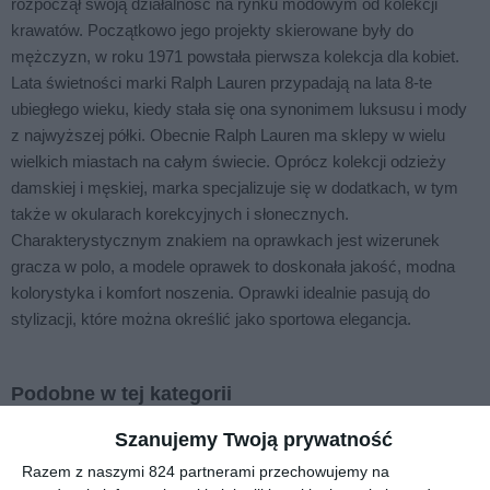
rozpoczął swoją działalność na rynku modowym od kolekcji
krawatów. Początkowo jego projekty skierowane były do
mężczyzn, w roku 1971 powstała pierwsza kolekcja dla kobiet.
Lata świetności marki Ralph Lauren przypadają na lata 8-te
ubiegłego wieku, kiedy stała się ona synonimem luksusu i mody
z najwyższej półki. Obecnie Ralph Lauren ma sklepy w wielu
wielkich miastach na całym świecie. Oprócz kolekcji odzieży
damskiej i męskiej, marka specjalizuje się w dodatkach, w tym
także w okularach korekcyjnych i słonecznych.
Charakterystycznym znakiem na oprawkach jest wizerunek
gracza w polo, a modele oprawek to doskonała jakość, modna
kolorystyka i komfort noszenia. Oprawki idealnie pasują do
stylizacji, które można określić jako sportowa elegancja.
Podobne w tej kategorii
Szanujemy Twoją prywatność
Razem z naszymi 824 partnerami przechowujemy na