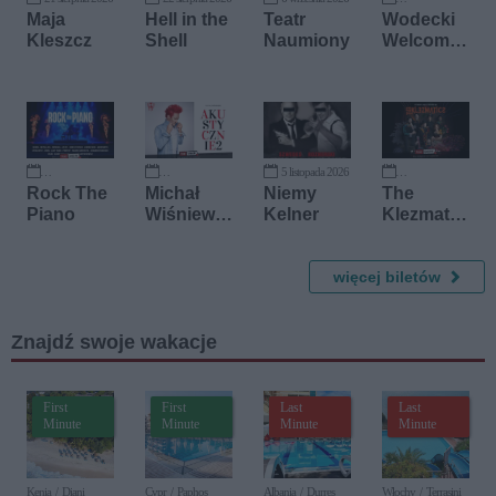
12 września 2026
Maja
Hell in the
Teatr
Wodecki
Kleszcz
Shell
Naumiony
Welcome
To
5 listopada 2026
19 września 2026
1 października 2026
12 listopada 2026
Rock The
Michał
Niemy
The
Piano
Wiśniews
Kelner
Klezmatic
ki
s
Akustycz
nie II
więcej biletów
Znajdź swoje wakacje
First
First
Last
Last
Minute
Minute
Minute
Minute
Kenia / Diani
Cypr / Paphos
Albania / Durres
Włochy / Terrasini