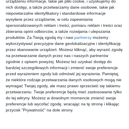
urządzeniu informacje, takie jak pliki cookie, i uzyskujemy do
nich dostęp, a także przetwarzamy dane osobowe, takie jak
OAKLEY
NIKE NIKE
BURBERRY
BURBERRY
niepowtarzalne identyfikatory i standardowe informacje
0OX3227
5038 404
0BE2411
0BE2280
wysyłane przez urządzenie, w celu zapewniania
322701
4121
3358
20
00
30
20
639
509
699
799
spersonalizowanych reklam i treści, pomiaru reklam i treści oraz
,
,
,
,
zbierania opinii odbiorców, a także rozwijania i ulepszania
przejdź do
przejdź do
przejdź do
przejdź do
produktów.
Za Twoją zgodą my i nasi
partnerzy
możemy
sklepu
sklepu
sklepu
sklepu
wykorzystywać precyzyjne dane geolokalizacyjne i identyfikację
przez skanowanie urządzeń. Możesz kliknąć, aby wyrazić zgodę
na przetwarzanie danych przez nas i naszych partnerów
zgodnie z opisem powyżej. Możesz też uzyskać dostęp do
bardziej szczegółowych informacji i zmienić swoje preferencje
przed wyrażeniem zgody lub odmówić jej wyrażenia.
Pamiętaj,
że niektóre rodzaje przetwarzania danych osobowych mogą nie
NIKE NIKE
D BY D
BURBERRY
SEEN
wymagać Twojej zgody, ale masz prawo sprzeciwić się takiemu
5038 6
DBOF0036
0BE1350
SNDF02
BB00
1109
DD00
przetwarzaniu. Twoje preferencje będą mieć zastosowanie tylko
00
40
20
20
515
179
799
79
,
,
,
,
do tej witryny. Możesz w dowolnym momencie zmienić swoje
preferencje lub wycofać zgodę, wracając na tę stronę i klikając
przejdź do
przejdź do
przejdź do
przejdź do
sklepu
sklepu
sklepu
sklepu
przycisk "Prywatność" na dole strony.