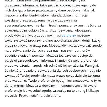
Razem z naszymi 824 partnerami przechowujemy na
podczas codziennego noszenia.
urządzeniu informacje, takie jak pliki cookie, i uzyskujemy do
nich dostęp, a także przetwarzamy dane osobowe, takie jak
niepowtarzalne identyfikatory i standardowe informacje
Podobne w tej kategorii
wysyłane przez urządzenie, w celu zapewniania
spersonalizowanych reklam i treści, pomiaru reklam i treści oraz
zbierania opinii odbiorców, a także rozwijania i ulepszania
produktów.
Za Twoją zgodą my i nasi
partnerzy
możemy
wykorzystywać precyzyjne dane geolokalizacyjne i identyfikację
przez skanowanie urządzeń. Możesz kliknąć, aby wyrazić zgodę
na przetwarzanie danych przez nas i naszych partnerów
POLAROID
RAY-BAN
RALPH
POLO
P8419 KIH
0RB2186
0RA5293
RALPH
zgodnie z opisem powyżej. Możesz też uzyskać dostęp do
901/31
6037T3
LAUREN
bardziej szczegółowych informacji i zmienić swoje preferencje
30
00
00
00
251
769
524
629
State Street
0PH4240U
,
,
,
,
przed wyrażeniem zgody lub odmówić jej wyrażenia.
Pamiętaj,
500187
przejdź do
przejdź do
przejdź do
przejdź do
że niektóre rodzaje przetwarzania danych osobowych mogą nie
sklepu
sklepu
sklepu
sklepu
wymagać Twojej zgody, ale masz prawo sprzeciwić się takiemu
przetwarzaniu. Twoje preferencje będą mieć zastosowanie tylko
do tej witryny. Możesz w dowolnym momencie zmienić swoje
preferencje lub wycofać zgodę, wracając na tę stronę i klikając
przycisk "Prywatność" na dole strony.