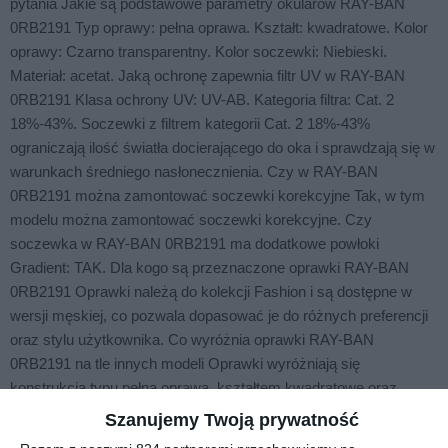
pytania Jakie są podstawowe parametry okularów RAY-BAN
0RB2191 Typ oprawy: pełna oprawa. Kształt: kwadratowe. Kolor
oprawy: Czarno transparentny. Kolor soczewki: Niebieski.
Materiał: acetat. Jaką ochronę zapewnia filtr UV w RAY-BAN
0RB2191 Klasa ochrony UV: UV-AB. Kategoria filtra: Cat. 2
18%-43%. Soczewki z filtrem kategorii Cat. 2 18%-43%
ograniczają ilość światła docierającego do oka i sprawdzają się w
warunkach średniego nasłonecznienia. Czy w RAY-BAN
0RB2191 można zamontować soczewki korekcyjne Tak, w tym
modelu można zamontować soczewki korekcyjne. Czy
soczewka w RAY-BAN 0RB2191 ma dodatkowe powłoki
Gradient: TAK. Dla kogo są przeznaczone oprawki RAY-BAN
0RB2191 Oprawki należą do kolekcji Fashion i są dostępne w
wersji męskiej, co pozwala dopasować je do różnych preferencji
oraz stylu użytkownika. Co wyróżnia oprawki RAY-BAN
0RB2191 na tle innych modeli Oprawki wyróżniają się
konstrukcją typu pełna oprawa, kształtem kwadratowe oraz
wykonaniem z materiału acetat. Takie połączenie wpływa na ich
Szanujemy Twoją prywatność
trwałość, stabilność oraz komfort dopasowania do twarzy