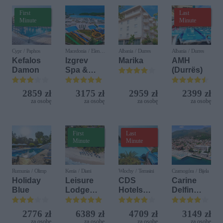
First
Last
Minute
Minute
Cypr / Paphos
Macedonia / Elen
Albania / Durres
Albania / Durres
Kamen
Kefalos
Izgrev
Marika
AMH
Damon
Spa &
(Durrës)
Aquapark
2859 zł
3175 zł
2959 zł
2399 zł
za osobę
za osobę
za osobę
za osobę
First
Last
Minute
Minute
Rumunia / Olimp
Kenia / Diani
Włochy / Terrasini
Czarnogóra / Bijela
Holiday
Leisure
CDS
Carine
Blue
Lodge
Hotels
Delfin
Beach &
Terrasini
Bijela (ex.
Golf
(ex. Citta
Iberostar
2776 zł
6389 zł
4709 zł
3149 zł
Resort by
del Mare)
Bijela
za osobę
za osobę
za osobę
za osobę