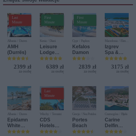
Last
First
First
Minute
Minute
Minute
Albania / Durres
Kenia / Diani
Cypr / Paphos
Macedonia / Elen
Kamen
AMH
Leisure
Kefalos
Izgrev
(Durrës)
Lodge
Damon
Spa &
Beach &
Aquapark
Golf
2399 zł
6389 zł
2839 zł
3175 zł
Resort by
za osobę
za osobę
za osobę
za osobę
Diamonds
Last
Minute
Albania / Durres
Włochy / Terrasini
Grecja / Nea Potidea
Czarnogóra / Bijela
Epidamn
CDS
Portes
Carine
White
Hotels
Beach
Delfin
Sensation
Terrasini
Bijela (ex.