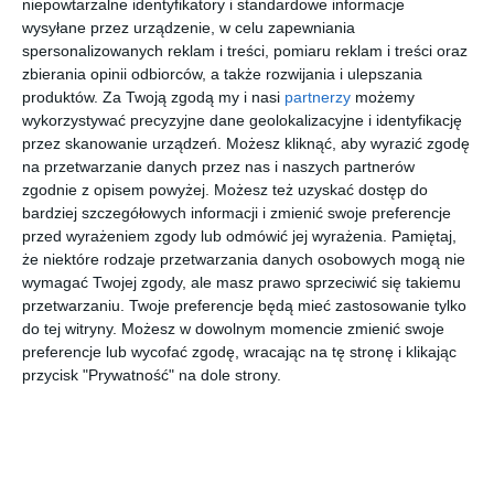
niepowtarzalne identyfikatory i standardowe informacje
wysyłane przez urządzenie, w celu zapewniania
spersonalizowanych reklam i treści, pomiaru reklam i treści oraz
zbierania opinii odbiorców, a także rozwijania i ulepszania
Patona
KUPO
NANLITE
NANLITE
produktów.
Za Twoją zgodą my i nasi
partnerzy
możemy
Premium
Statyw
Pavotube II
Pavotube II
RGB-128AS
oświetlenio
30C
30XR 1KIT
wykorzystywać precyzyjne dane geolokalizacyjne i identyfikację
00
00
00
00
668
1.149
1.613
2.126
Soft Light (3
wy CT-
RGBWW
,
,
,
,
przez skanowanie urządzeń. Możesz kliknąć, aby wyrazić zgodę
lata
40MK 40
2KIT
na przetwarzanie danych przez nas i naszych partnerów
gwarancji
cala Master
przejdź do
przejdź do
przejdź do
przejdź do
sklepu
sklepu
sklepu
sklepu
bezwarunko
C-Stand z
zgodnie z opisem powyżej. Możesz też uzyskać dostęp do
wej!) [4284]
odłączaną
bardziej szczegółowych informacji i zmienić swoje preferencje
kolumną
przed wyrażeniem zgody lub odmówić jej wyrażenia.
Pamiętaj,
KIT z Boom
Szukasz produktu w naszym pasażu?
(srebrny)
że niektóre rodzaje przetwarzania danych osobowych mogą nie
Skorzystaj z wyszukiwarki
wymagać Twojej zgody, ale masz prawo sprzeciwić się takiemu
przetwarzaniu. Twoje preferencje będą mieć zastosowanie tylko
do tej witryny. Możesz w dowolnym momencie zmienić swoje
REKLAMA
preferencje lub wycofać zgodę, wracając na tę stronę i klikając
przycisk "Prywatność" na dole strony.