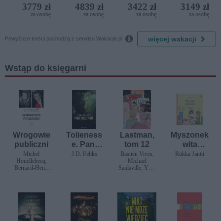
(ex. Citta
Iberostar
3779 zł
4839 zł
3422 zł
3149 zł
del Mare)
Bijela
za osobę
za osobę
za osobę
za osobę
Delfin)

więcej wakacji
Powyższe treści pochodzą z serwisu Wakacje.pl.
Wstąp do księgarni
Wrogowie
Tolieness
Lastman,
Myszonek
publiczni
e. Pani
tom 12
wita
Drzewna
wiosnę
Michel
J.D. Feliks
Bastien Vives,
Riikka Jantti
Houellebecq,
Michael
Bernard-Henri
Sanlaville, Yves
Levy
Balak