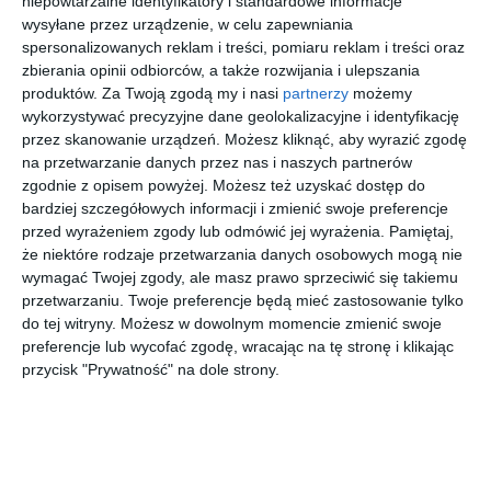
niepowtarzalne identyfikatory i standardowe informacje
9191
wysyłane przez urządzenie, w celu zapewniania
przejdź do
przejdź do
przejdź do
przejdź do
sklepu
sklepu
sklepu
sklepu
spersonalizowanych reklam i treści, pomiaru reklam i treści oraz
zbierania opinii odbiorców, a także rozwijania i ulepszania
produktów.
Za Twoją zgodą my i nasi
partnerzy
możemy
wykorzystywać precyzyjne dane geolokalizacyjne i identyfikację
przez skanowanie urządzeń. Możesz kliknąć, aby wyrazić zgodę
na przetwarzanie danych przez nas i naszych partnerów
zgodnie z opisem powyżej. Możesz też uzyskać dostęp do
BURBERRY
MIRAFLEX
UNOFFICIA
POLO
bardziej szczegółowych informacji i zmienić swoje preferencje
0BE2419
0MF4002
L
RALPH
przed wyrażeniem zgody lub odmówić jej wyrażenia.
Pamiętaj,
3002
K614
UNOM0075
LAUREN
00
00
30
20
1.499
132
279
487
że niektóre rodzaje przetwarzania danych osobowych mogą nie
BB00
0PH1190
,
,
,
,
9224
wymagać Twojej zgody, ale masz prawo sprzeciwić się takiemu
przejdź do
przejdź do
przejdź do
przejdź do
przetwarzaniu. Twoje preferencje będą mieć zastosowanie tylko
sklepu
sklepu
sklepu
sklepu
do tej witryny. Możesz w dowolnym momencie zmienić swoje
preferencje lub wycofać zgodę, wracając na tę stronę i klikając
przycisk "Prywatność" na dole strony.
Szukasz produktu w naszym pasażu?
Skorzystaj z wyszukiwarki
REKLAMA