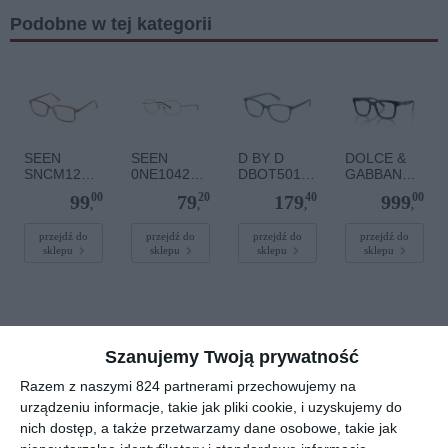
Podobne w tej kategorii
SEEN
SEEN
D BY D
DOLCE &
SNCM12
0NE1042
DBOT5015
GABBANA
NN00
001
MM00
0DG5101
00
20
40
00
99
79
179
999
501
,
,
,
,
przejdź do
przejdź do
przejdź do
przejdź do
sklepu
sklepu
sklepu
sklepu
Szanujemy Twoją prywatność
Razem z naszymi 824 partnerami przechowujemy na
DBYD
RAY-BAN
POLO
ARMANI
urządzeniu informacje, takie jak pliki cookie, i uzyskujemy do
DBOT7000
0RX5418
RALPH
EXCHANGE
PP00
2012 CORE
LAUREN
0AX1068
nich dostęp, a także przetwarzamy dane osobowe, takie jak
00
00
00
20
299
556
516
367
0PH1175
6099
,
,
,
,