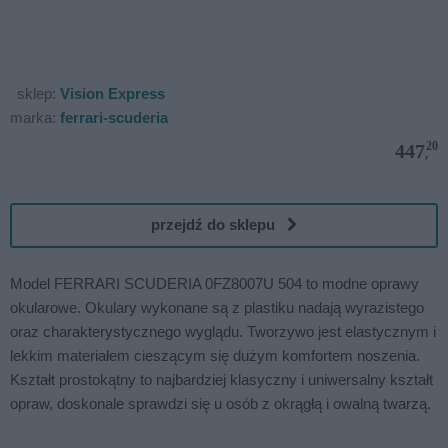
sklep:
Vision Express
marka:
ferrari-scuderia
20
447
,
przejdź do sklepu
Model FERRARI SCUDERIA 0FZ8007U 504 to modne oprawy
okularowe. Okulary wykonane są z plastiku nadają wyrazistego
oraz charakterystycznego wyglądu. Tworzywo jest elastycznym i
lekkim materiałem cieszącym się dużym komfortem noszenia.
Kształt prostokątny to najbardziej klasyczny i uniwersalny kształt
opraw, doskonale sprawdzi się u osób z okrągłą i owalną twarzą.