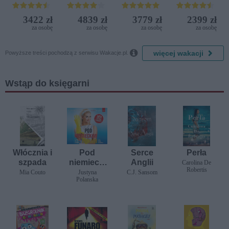
Terrasini
Sensation
(ex. Citta
3422 zł
4839 zł
3779 zł
2399 zł
del Mare)
za osobę
za osobę
za osobę
za osobę

więcej wakacji
Powyższe treści pochodzą z serwisu Wakacje.pl.
Wstąp do księgarni
Włócznia i
Pod
Serce
Perła
szpada
niemiecki
Anglii
Carolina De
Robertis
mi
Mia Couto
Justyna
C.J. Sansom
Polanska
łóżkami.
Zapiski
polskiej
sprzątacz
ki