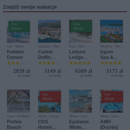
Znajdź swoje wakacje
First
First
Minute
Minute
Cypr / Paphos
Czarnogóra / Bijela
Kenia / Diani
Macedonia / Elen
Kamen
Kefalos
Carine
Leisure
Izgrev
Damon
Delfin
Lodge
Spa &
Bijela (ex.
Beach &
Aquapark
Iberostar
Golf
2839 zł
3149 zł
6389 zł
3175 zł
Bijela
Resort by
za osobę
za osobę
za osobę
za osobę
Delfin)
Diamonds
Last
Last
Minute
Minute
Grecja / Nea Potidea
Włochy / Terrasini
Albania / Durres
Albania / Durres
Portes
CDS
Epidamn
AMH
Beach
Hotels
White
(Durrës)