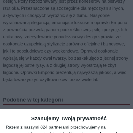
design, który rozpoznawany jest przez koneserów na pierwszy
rzut oka. Przeznaczone są szczególnie dla mężczyzn silnych,
aktywnych i chcących wyróżnić się z tłumu. Nasycone
wyrafinowaną elegancją, emanujące luksusem oprawki Emporio
z pewnością pozwolą panom podkreślić swoją siłę i pozycję. Ich
unikatowy, zdecydowanie ponadczasowy design sprawia, że
doskonale uzupełniają stylizacje zarówno oficjalne i biznesowe,
jak i te popołudniowe czy weekendowe. Oprawki doskonale
wpisują się w każdy owal twarzy, bo zaskakująco z jednej strony
łagodzą jej ostre rysy, a z drugiej strony wyostrzają te zbyt
łagodne. Oprawki Emporio prezentują najwyższą jakość, a więc
będą towarzyszyć użytkownikowi przez wiele lat.
Podobne w tej kategorii
Szanujemy Twoją prywatność
Razem z naszymi 824 partnerami przechowujemy na