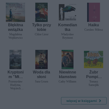
Błękitna
Tylko przy
Komedian
Haiku
wstążka
tobie
tka
Czesław Miłosz
Magdalena
Chloe Liese
Władysław
Wojtkiewicz
Reymont
Kryptoni
Woda dla
Niewinne
Żubr
m "Młot
słoni
kłamstwo
Pompik.
Thora".
Zapach
Przemysław
Sara Gruen
Cathy Williams
Tomasz
Hudyma,
Samojlik
Tajemnica
wiosny
Wojciech
Riese
Kulawski
więcej w księgarni