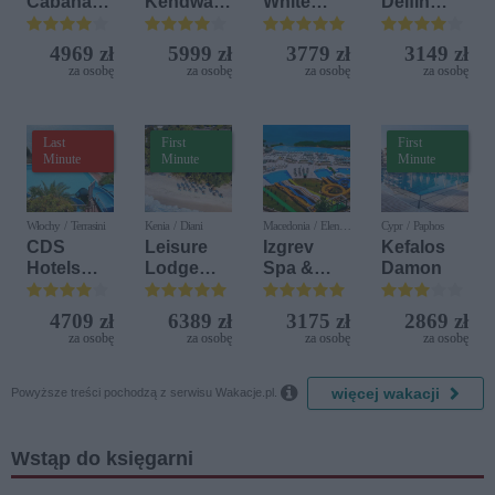
Cabanas
Kendwa
White
Delfin
Beach &
Beach
Sensation
Bijela (ex.
Nature
Resort
Iberostar
4969 zł
5999 zł
3779 zł
3149 zł
Bijela
za osobę
za osobę
za osobę
za osobę
Delfin)
Last
First
First
Minute
Minute
Minute
Włochy / Terrasini
Kenia / Diani
Macedonia / Elen
Cypr / Paphos
Kamen
CDS
Leisure
Izgrev
Kefalos
Hotels
Lodge
Spa &
Damon
Terrasini
Beach &
Aquapark
(ex. Citta
Golf
4709 zł
6389 zł
3175 zł
2869 zł
del Mare)
Resort by
za osobę
za osobę
za osobę
za osobę
Diamonds

więcej wakacji
Powyższe treści pochodzą z serwisu Wakacje.pl.
Wstąp do księgarni