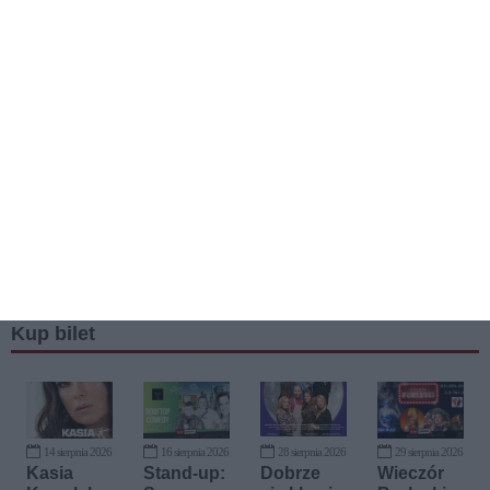
Kup bilet
14 sierpnia 2026
16 sierpnia 2026
28 sierpnia 2026
29 sierpnia 2026
Kasia
Stand-up:
Dobrze
Wieczór