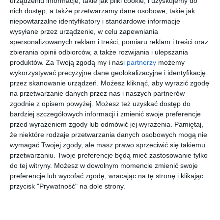
urządzeniu informacje, takie jak pliki cookie, i uzyskujemy do
UNOFFICIA
OAKLEY
OAKLEY
JIMMY
nich dostęp, a także przetwarzamy dane osobowe, takie jak
L 0UO2158
0OX8191
0OX8156
CHOO
niepowtarzalne identyfikatory i standardowe informacje
002
819101
815601
0JC2001B
30
20
20
00
279
671
487
1.100
wysyłane przez urządzenie, w celu zapewniania
ICON
3006
,
,
,
,
spersonalizowanych reklam i treści, pomiaru reklam i treści oraz
przejdź do
przejdź do
przejdź do
przejdź do
zbierania opinii odbiorców, a także rozwijania i ulepszania
sklepu
sklepu
sklepu
sklepu
produktów.
Za Twoją zgodą my i nasi
partnerzy
możemy
wykorzystywać precyzyjne dane geolokalizacyjne i identyfikację
przez skanowanie urządzeń. Możesz kliknąć, aby wyrazić zgodę
na przetwarzanie danych przez nas i naszych partnerów
zgodnie z opisem powyżej. Możesz też uzyskać dostęp do
bardziej szczegółowych informacji i zmienić swoje preferencje
przed wyrażeniem zgody lub odmówić jej wyrażenia.
Pamiętaj,
PRADA 0PR
VOGUE
SFEROFLE
SEEN
że niektóre rodzaje przetwarzania danych osobowych mogą nie
A52V
0VY2034
X 0SF1154
SNCM12
01U1O1
W44
C649
NN00
wymagać Twojej zgody, ale masz prawo sprzeciwić się takiemu
00
20
00
00
1.625
263
420
99
,
,
,
,
przetwarzaniu. Twoje preferencje będą mieć zastosowanie tylko
do tej witryny. Możesz w dowolnym momencie zmienić swoje
przejdź do
przejdź do
przejdź do
przejdź do
sklepu
sklepu
sklepu
sklepu
preferencje lub wycofać zgodę, wracając na tę stronę i klikając
przycisk "Prywatność" na dole strony.