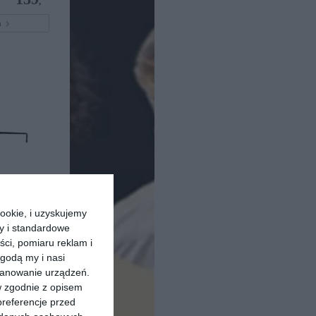
,
pu
ookie, i uzyskujemy
ry i standardowe
ści, pomiaru reklam i
20
159
,
godą my i nasi
kanowanie urządzeń.
pu
w zgodnie z opisem
preferencje przed