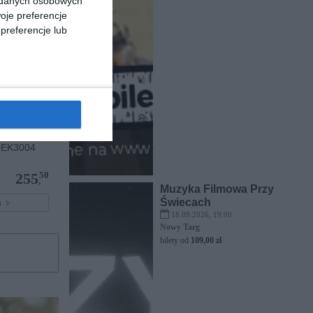
a danych osobowych
oje preferencje
preferencje lub
0EK3004
50
255
,
Muzyka Filmowa Przy
Świecach
pu
18.09.2026, 19:00
Nowy Targ
bilety od
109,00 zł