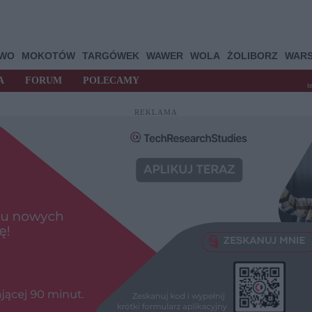
OWO
MOKOTÓW
TARGÓWEK
WAWER
WOLA
ŻOLIBORZ
WAR
A
FORUM
POLECAMY
t
REKLAMA