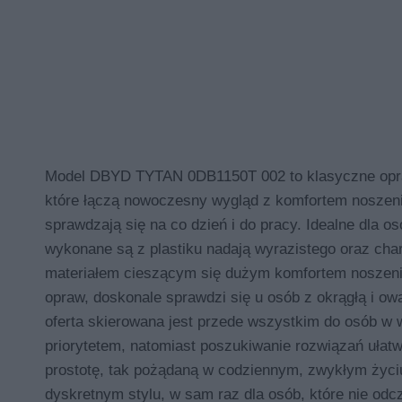
Model DBYD TYTAN 0DB1150T 002 to klasyczne opraw
które łączą nowoczesny wygląd z komfortem noszenia.
sprawdzają się na co dzień i do pracy. Idealne dla 
wykonane są z plastiku nadają wyrazistego oraz cha
materiałem cieszącym się dużym komfortem noszenia. 
opraw, doskonale sprawdzi się u osób z okrągłą i o
oferta skierowana jest przede wszystkim do osób w wi
priorytetem, natomiast poszukiwanie rozwiązań ułatw
prostotę, tak pożądaną w codziennym, zwykłym życiu
dyskretnym stylu, w sam raz dla osób, które nie odc