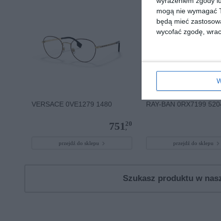
wyrażeniem zgody lu
mogą nie wymagać Tw
będą mieć zastosowa
wycofać zgodę, wraca
W
VERSACE 0VE1279 1480
RAY-BAN 0RX7199 520
20
751
,
przejdź do sklepu
przejdź do sklepu
Szukasz produktu w na