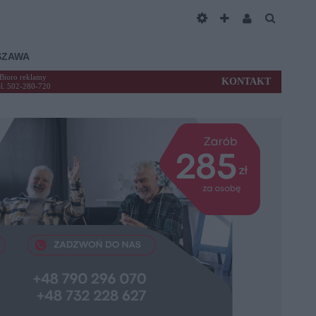
SZAWA
Biuro reklamy
KONTAKT
el. 502-280-720