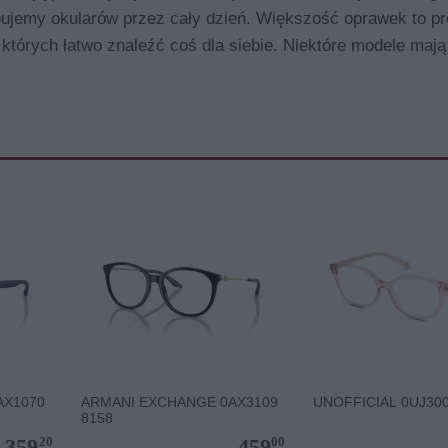
ebujemy okularów przez cały dzień. Większość oprawek to pr
których łatwo znaleźć coś dla siebie. Niektóre modele mają
AX1070
ARMANI EXCHANGE 0AX3109
UNOFFICIAL 0UJ300
8158
20
00
359
459