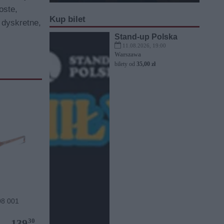
oste,
Kup bilet
 dyskretne,
Stand-up Polska
11.08.2026, 19:00
Warszawa
bilety od
35,00 zł
8 001
30
139