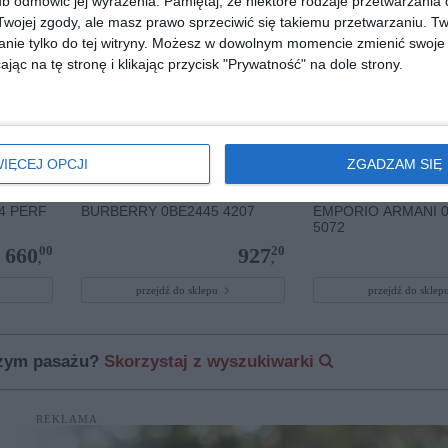
b odmówić jej wyrażenia.
Pamiętaj, że niektóre rodzaje przetwarzani
ojej zgody, ale masz prawo sprzeciwić się takiemu przetwarzaniu. Tw
nie tylko do tej witryny. Możesz w dowolnym momencie zmienić swoje 
jąc na tę stronę i klikając przycisk "Prywatność" na dole strony.
IĘCEJ OPCJI
ZGADZAM SIĘ
4 PERF
BURBERRY 0BE2445 4207
EMPORIO ARMANI 
5072
00
20
660
927
,
,
przejdź do sklepu
przejdź do skle
szym pasażu?
Skorzystaj z wyszukiwarki
REKLAMA