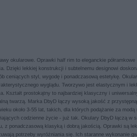
y okularowe. Oprawki half rim to eleganckie półramkowe 
 Dzięki lekkiej konstrukcji i subtelnemu designowi doskon
osób ceniących styl, wygodę i ponadczasową estetykę. Okula
rakterystycznego wyglądu. Tworzywo jest elastycznym i lek
Kształt prostokątny to najbardziej klasyczny i uniwersalny
walną twarzą. Marka DbyD łączy wysoką jakość z przystępną
eku około 3-55 lat, takich, dla których podążanie za modą n
iających codzienne życie - już tak. Okulary DbyD łączą w s
, z ponadczasową klasyką i dobrą jakością. Oprawki są lek
zuwają potrzeby wyróżniania się. Ich staranne wykonanie gw