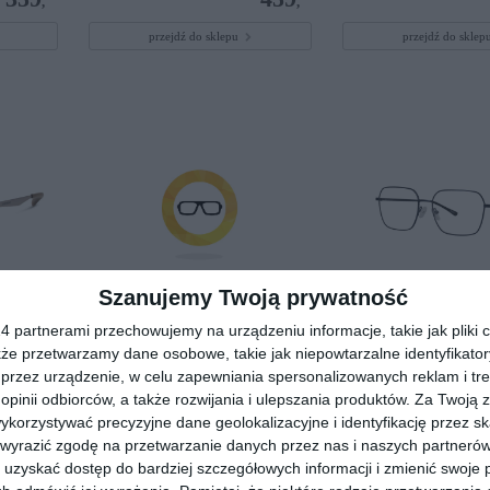
,
,
przejdź do sklepu
przejdź do skle
Szanujemy Twoją prywatność
 partnerami przechowujemy na urządzeniu informacje, takie jak pliki c
A3168
PRADA 0PR C03V 16K1O1
SEEN 0NE1053 002
kże przetwarzamy dane osobowe, takie jak niepowtarzalne identyfikato
przez urządzenie, w celu zapewniania spersonalizowanych reklam i tre
20
00
511
1.278
,
,
 opinii odbiorców, a także rozwijania i ulepszania produktów.
Za Twoją z
orzystywać precyzyjne dane geolokalizacyjne i identyfikację przez s
przejdź do sklepu
przejdź do skle
 wyrazić zgodę na przetwarzanie danych przez nas i naszych partneró
uzyskać dostęp do bardziej szczegółowych informacji i zmienić swoje 