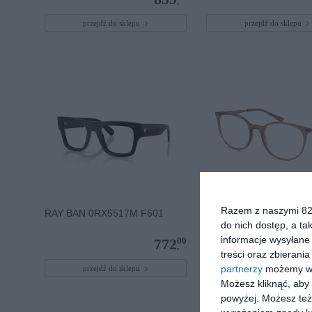
,
przejdź do sklepu
przejdź do sklepu
Razem z naszymi 824
RAY BAN 0RX5517M F601
EMPORIO ARMANI 0E
5850
do nich dostęp, a ta
informacje wysyłane 
00
772
,
treści oraz zbierania
partnerzy
możemy wyk
przejdź do sklepu
przejdź do sklepu
Możesz kliknąć, aby
powyżej. Możesz też 