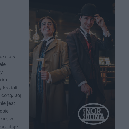
okulary,
ale
ry
kim
 kształt
 ceną. Jej
ie jest
obie
kie, w
arantuje