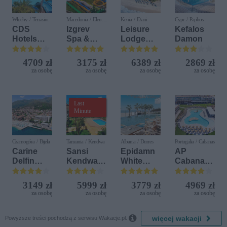
Włochy / Terrasini
Macedonia / Elen
Kenia / Diani
Cypr / Paphos
Kamen
CDS
Izgrev
Leisure
Kefalos
Hotels
Spa &
Lodge
Damon
Terrasini
Aquapark
Beach &
(ex. Citta
Golf
4709 zł
3175 zł
6389 zł
2869 zł
del Mare)
Resort by
za osobę
za osobę
za osobę
za osobę
Diamonds
Last
Minute
Czarnogóra / Bijela
Tanzania / Kendwa
Albania / Durres
Portugalia / Cabanas
Carine
Sansi
Epidamn
AP
Delfin
Kendwa
White
Cabanas
Bijela (ex.
Beach
Sensation
Beach &
Iberostar
Resort
Nature
3149 zł
5999 zł
3779 zł
4969 zł
Bijela
za osobę
za osobę
za osobę
za osobę
Delfin)

więcej wakacji
Powyższe treści pochodzą z serwisu Wakacje.pl.