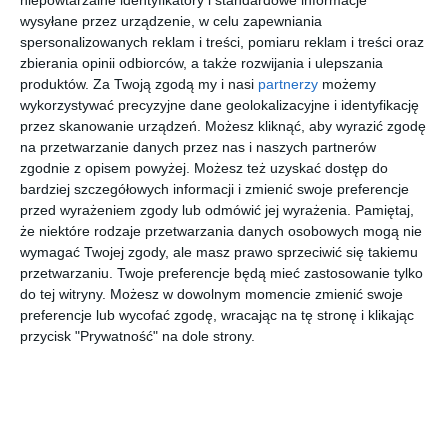
wysyłane przez urządzenie, w celu zapewniania
spersonalizowanych reklam i treści, pomiaru reklam i treści oraz
RAY-BAN
PRADA 0PR
MIRAFLEX
VOGUE
0RX8422
A13V
0MF4026
0VO4280T
zbierania opinii odbiorców, a także rozwijania i ulepszania
2861 PERF
16K1O1
N214
5213
produktów.
Za Twoją zgodą my i nasi
partnerzy
możemy
00
00
20
00
869
1.629
167
484
,
,
,
,
wykorzystywać precyzyjne dane geolokalizacyjne i identyfikację
przez skanowanie urządzeń. Możesz kliknąć, aby wyrazić zgodę
przejdź do
przejdź do
przejdź do
przejdź do
sklepu
sklepu
sklepu
sklepu
na przetwarzanie danych przez nas i naszych partnerów
zgodnie z opisem powyżej. Możesz też uzyskać dostęp do
bardziej szczegółowych informacji i zmienić swoje preferencje
przed wyrażeniem zgody lub odmówić jej wyrażenia.
Pamiętaj,
że niektóre rodzaje przetwarzania danych osobowych mogą nie
wymagać Twojej zgody, ale masz prawo sprzeciwić się takiemu
przetwarzaniu. Twoje preferencje będą mieć zastosowanie tylko
UNOFFICIA
D BY D
COACH
UNOFFICIA
do tej witryny. Możesz w dowolnym momencie zmienić swoje
L 0UJ2080
DYH15
0HC5139
L 0UO2227
preferencje lub wycofać zgodę, wracając na tę stronę i klikając
001
DD00
9370
002
30
00
20
00
139
299
559
399
,
,
,
,
przycisk "Prywatność" na dole strony.
przejdź do
przejdź do
przejdź do
przejdź do
sklepu
sklepu
sklepu
sklepu