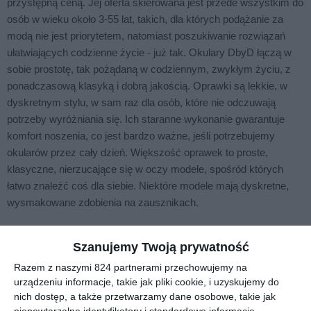
przystępną ceną. Jej oferta skierowana jest przede wszystkim do
osób w wieku około 3-55 lat, takich, dla których podążanie za
modą nie jest priorytetem, natomiast poszukiwanie rozwiązań
ułatwiających codzienne życie - już tak. Okulary DbyD łączą w
sobie prostotę, tak pożądaną w codziennym, zwykłym życiu, z
ponadczasową klasyką i dobrą jakością. Oprawki są lekkie, w
dyskretnym stylu, w sam raz dla osób, które nie odczuwają
potrzeby wyróżniania się. Ich staranne wykonanie gwarantuje
komfort noszenia, co jest bardzo ważne, jeśli potrzebujemy
okularów przez cały dzień. Większość oprawek to proste,
klasyczne, nierzucające się w oczy modele, spośród których
łatwo znaleźć coś dla siebie. Niektóre modele mają dyskretne,
wysmakowane zdobienia na zausznikach.
Szanujemy Twoją prywatność
Podobne w tej kategorii
Razem z naszymi 824 partnerami przechowujemy na
urządzeniu informacje, takie jak pliki cookie, i uzyskujemy do
nich dostęp, a także przetwarzamy dane osobowe, takie jak
niepowtarzalne identyfikatory i standardowe informacje